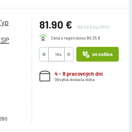
Typ
81.90 €
(66.59 € bez DPH)
/SP
Cena s registráciou 80.25 €
DO KOŠÍKA
4 - 8 pracovných dní
Obvyklá dodacia doba
8280