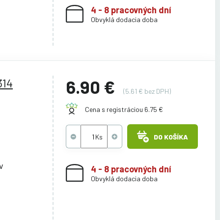
4 - 8 pracovných dní
Obvyklá dodacia doba
314
6.90 €
(5.61 € bez DPH)
Cena s registráciou 6.75 €
DO KOŠÍKA
v
4 - 8 pracovných dní
Obvyklá dodacia doba