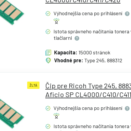
Výhodnejšia cena po
prihlásení
Istota správneho načítania tonera 
tlačiarni
Kapacita:
15000 stránok
Vhodné pre:
Type 245, 888312
Čip pre Ricoh Type 245, 8883
ŽLTÁ
Aficio SP CL4000/C410/C41
Výhodnejšia cena po
prihlásení
Istota správneho načítania tonera 