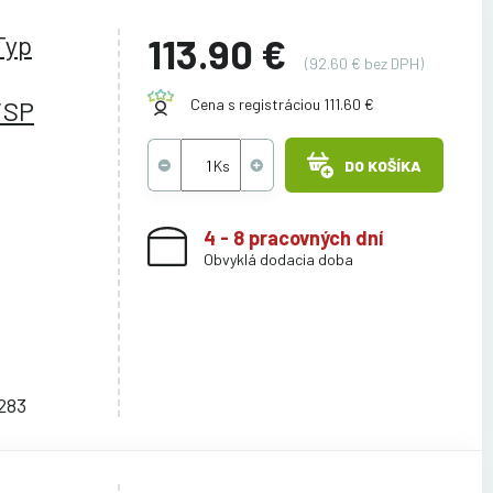
Typ
113.90 €
(92.60 € bez DPH)
/SP
Cena s registráciou 111.60 €
DO KOŠÍKA
4 - 8 pracovných dní
Obvyklá dodacia doba
283