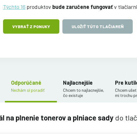
Týchto 16
produktov
bude zaručene fungovať
v tlačiarn
VYBRAŤ Z PONUKY
ULOŽIŤ TÚTO TLAČIAREŇ
Odporúčané
Najlacnejšie
Pre kutil
Nechám si poradiť
Chcem to najlacnejšie,
Chcem ušetr
čo existuje
mi trochu p
ál na plnenie tonerov a plniace sady
do tla