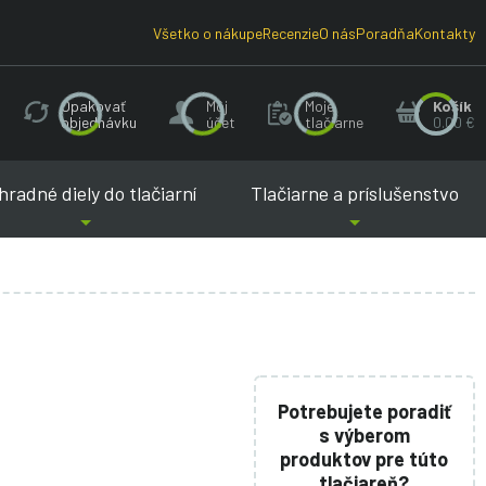
Všetko o nákupe
Recenzie
O nás
Poradňa
Kontakty
Opakovať
Môj
Moje
Košík
objednávku
účet
tlačiarne
0.00 €
radné diely do tlačiarní
Tlačiarne a príslušenstvo
Potrebujete poradiť
s výberom
produktov pre túto
tlačiareň?