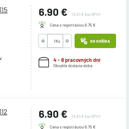
315
6.90 €
(5.61 € bez DPH)
Cena s registráciou 6.75 €
DO KOŠÍKA
v
4 - 8 pracovných dní
Obvyklá dodacia doba
312
6.90 €
(5.61 € bez DPH)
Cena s registráciou 6.75 €