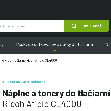
VYHĽADAŤ
py
Pásky do štítkovačov a štítky do tlačiarní
Náh
onery do tlačiarne Ricoh Aficio CL4000
Späť na výber tlačiarne
Náplne a tonery do tlačiarní
Ricoh Aficio CL4000