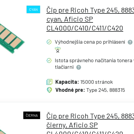
Čip pre Ricoh Type 245, 888
CYAN
cyan, Aficio SP
CL4000/C410/C411/C420
Výhodnejšia cena po
prihlásení
Istota správneho načítania tonera 
tlačiarni
Kapacita:
15000 stránok
Vhodné pre:
Type 245, 888315
Čip pre Ricoh Type 245, 888
ČIERNA
čierny, Aficio SP
CL4000/C410/C411/C420