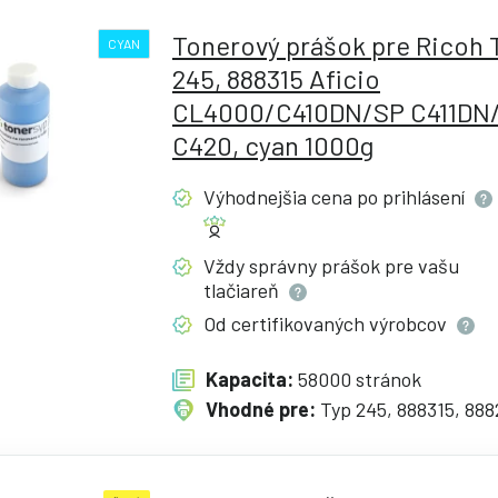
Tonerový prášok pre Ricoh 
CYAN
245, 888315 Aficio
CL4000/C410DN/SP C411DN
C420, cyan 1000g
Výhodnejšia cena po
prihlásení
Vždy správny prášok pre vašu
tlačiareň
Od certifikovaných
výrobcov
Kapacita:
58000 stránok
Vhodné pre:
Typ 245, 888315, 888