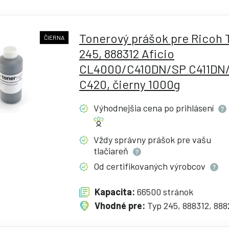
Tonerový prášok pre Ricoh 
ČIERNA
245, 888312 Aficio
CL4000/C410DN/SP C411DN
C420, čierny 1000g
Výhodnejšia cena po
prihlásení
Vždy správny prášok pre vašu
tlačiareň
Od certifikovaných
výrobcov
Kapacita:
66500 stránok
Vhodné pre:
Typ 245, 888312, 88