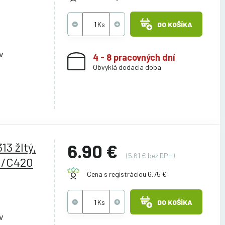
DO KOŠÍKA
v
4 - 8 pracovných dní
Obvyklá dodacia doba
13 žltý,
6.90 €
(5.61 € bez DPH)
1/C420
Cena s registráciou 6.75 €
DO KOŠÍKA
v