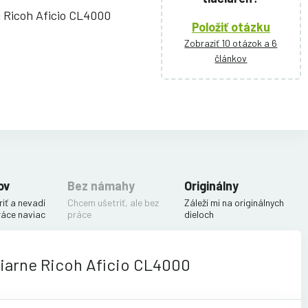
i Ricoh Aficio CL4000
Položiť otázku
Zobraziť 10 otázok a 6
článkov
ov
Bez námahy
Originálny
iť a nevadí
Chcem ušetriť, ale bez
Záleží mi na originálnych
ráce naviac
práce
dieloch
čiarne Ricoh Aficio CL4000