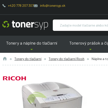
+420 778 207 307
info@tonersyp.sk
Tonery a náplne do tlačiarní
Tonerový prášok a či
Tonery do tlačiarní
Tonery do tlačiarní Ricoh
Náplne a t