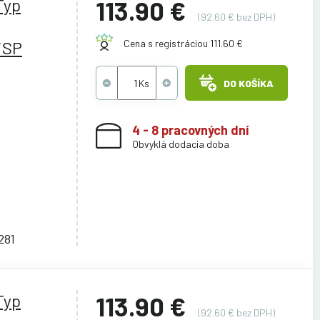
Typ
113.90 €
(92.60 € bez DPH)
/SP
Cena s registráciou 111.60 €
DO KOŠÍKA
4 - 8 pracovných dní
Obvyklá dodacia doba
281
Typ
113.90 €
(92.60 € bez DPH)