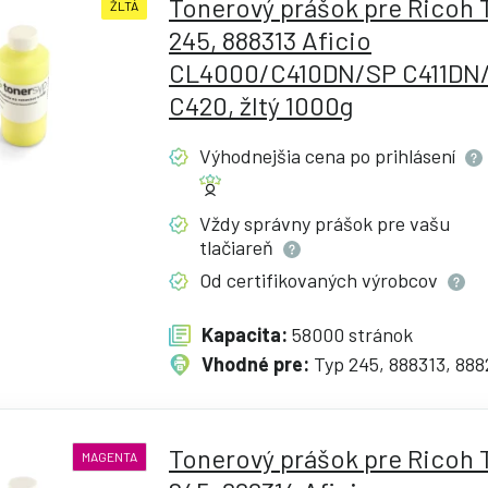
Tonerový prášok pre Ricoh 
ŽLTÁ
245, 888313 Aficio
CL4000/C410DN/SP C411DN
C420, žltý 1000g
Výhodnejšia cena po
prihlásení
Vždy správny prášok pre vašu
tlačiareň
Od certifikovaných
výrobcov
Kapacita:
58000 stránok
Vhodné pre:
Typ 245, 888313, 888
Tonerový prášok pre Ricoh 
MAGENTA