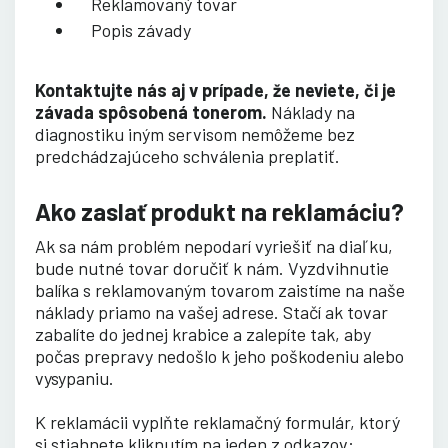
Reklamovaný tovar
Popis závady
Kontaktujte nás aj v prípade, že neviete, či je
závada spôsobená tonerom.
Náklady na
diagnostiku iným servisom nemôžeme bez
predchádzajúceho schválenia preplatiť.
Ako zaslať produkt na reklamáciu?
Ak sa nám problém nepodarí vyriešiť na diaľku,
bude nutné tovar doručiť k nám. Vyzdvihnutie
balíka s reklamovaným tovarom zaistíme na naše
náklady priamo na vašej adrese. Stačí ak tovar
zabalíte do jednej krabice a zalepíte tak, aby
počas prepravy nedošlo k jeho poškodeniu alebo
vysypaniu.
K reklamácii vyplňte reklamačný formulár, ktorý
si stiahnete kliknutím na jeden z odkazov: