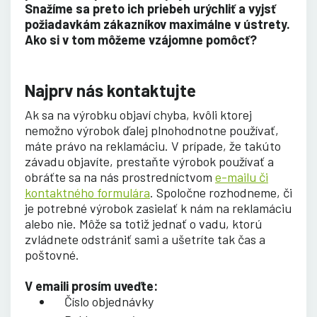
Snažíme sa preto ich priebeh urýchliť a vyjsť
požiadavkám zákazníkov maximálne v ústrety.
Ako si v tom môžeme vzájomne pomôcť?
Najprv nás kontaktujte
Ak sa na výrobku objaví chyba, kvôli ktorej
nemožno výrobok ďalej plnohodnotne používať,
máte právo na reklamáciu. V prípade, že takúto
závadu objavíte, prestaňte výrobok používať a
obráťte sa na nás prostredníctvom
e-mailu či
kontaktného formulára
. Spoločne rozhodneme, či
je potrebné výrobok zasielať k nám na reklamáciu
alebo nie. Môže sa totiž jednať o vadu, ktorú
zvládnete odstrániť sami a ušetríte tak čas a
poštovné.
V emaili prosím uveďte:
Číslo objednávky