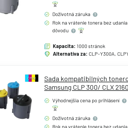
Doživotná
záruka
Rok na vrátenie tonera bez udania
dôvodu
Kapacita:
1000 stránok
Alternatíva za:
CLP-Y300A, CLP
Sada kompatibilných tonero
CMYK
Samsung CLP 300/ CLX 216
Výhodnejšia cena po
prihlásení
Doživotná
záruka
Rok na vrátenie tonera bez udania