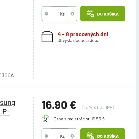
DO KOŠÍKA
4 - 8 pracovných dní
Obvyklá dodacia doba
C300A
msung
16.90 €
(13.74 € bez DPH)
LP-
Cena s registráciou 16.55 €
DO KOŠÍKA