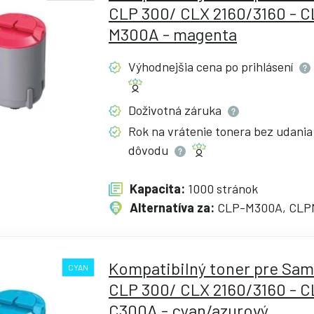
CLP 300/ CLX 2160/3160 - C
M300A - magenta
Výhodnejšia cena po
prihlásení
Doživotná
záruka
Rok na vrátenie tonera bez udania
dôvodu
Kapacita:
1000 stránok
Alternatíva za:
CLP-M300A, CLP
Kompatibilný toner pre Sa
CYAN
CLP 300/ CLX 2160/3160 - C
C300A - cyan/azurový