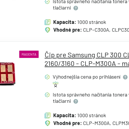
Istota správneho načítania tonera 
tlačiarni
Kapacita:
1000 stránok
Vhodné pre:
CLP-C300A, CLPC3
Čip pre Samsung CLP 300 C
MAGENTA
2160/3160 - CLP-M300A - m
Výhodnejšia cena po
prihlásení
Istota správneho načítania tonera 
tlačiarni
Kapacita:
1000 stránok
Vhodné pre:
CLP-M300A, CLPM3