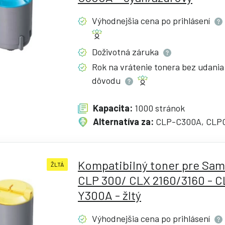
Výhodnejšia cena po
prihlásení
Doživotná
záruka
Rok na vrátenie tonera bez udania
dôvodu
Kapacita:
1000 stránok
Alternatíva za:
CLP-C300A, CLP
Kompatibilný toner pre Sa
ŽLTÁ
CLP 300/ CLX 2160/3160 - C
Y300A - žltý
Výhodnejšia cena po
prihlásení