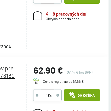
4 - 8 pracovných dní
Obvyklá dodacia doba
Y300A
v pre
62.90 €
(51.14 € bez DPH)
0/3160
Cena s registráciou 61.65 €
DO KOŠÍKA