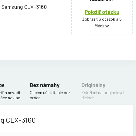
ni Samsung CLX-3160
Položiť otázku
Zobraziť 6 otázok a 6
článkov
ov
Bez námahy
Originálny
iť a nevadí
Chcem ušetriť, ale bez
Záleží mi na originálnych
ráce naviac
práce
dieloch
ng CLX-3160