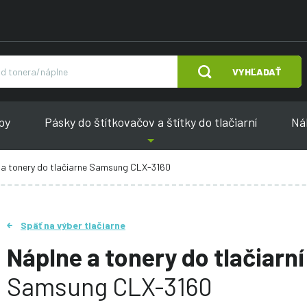
VYHĽADAŤ
py
Pásky do štítkovačov a štítky do tlačiarní
Náh
 a tonery do tlačiarne Samsung CLX-3160
Späť na výber tlačiarne
Náplne a tonery do tlačiarní
Samsung CLX-3160