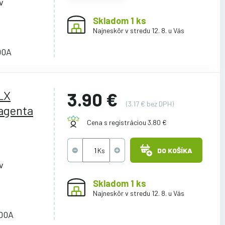
v
Skladom 1 ks
Najneskôr v stredu 12. 8. u Vás
00A
LX
3.90 €
(3.17 € bez DPH)
agenta
Cena s registráciou 3.80 €
DO KOŠÍKA
v
Skladom 1 ks
Najneskôr v stredu 12. 8. u Vás
00A