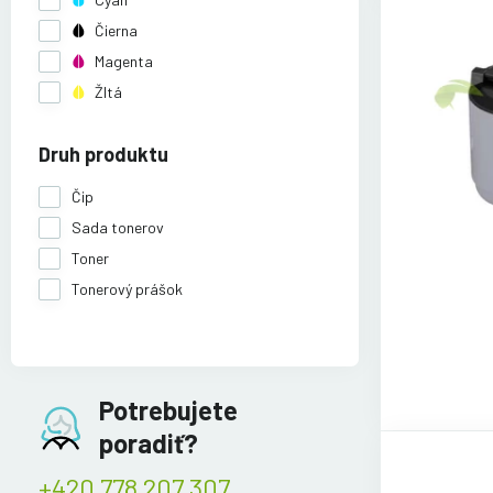
Čierna
Magenta
Žltá
Druh produktu
Čip
Sada tonerov
Toner
Tonerový prášok
Potrebujete
poradiť?
+420 778 207 307