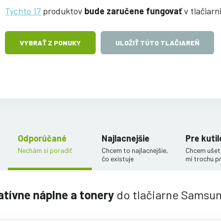
Týchto 17
produktov
bude zaručene fungovať
v tlačiar
VYBRAŤ Z PONUKY
ULOŽIŤ TÚTO TLAČIAREŇ
Odporúčané
Najlacnejšie
Pre kutil
Nechám si poradiť
Chcem to najlacnejšie,
Chcem ušetr
čo existuje
mi trochu p
atívne náplne a tonery
do tlačiarne Samsu