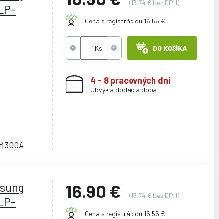
(13.74 € bez DPH)
LP-
Cena s registráciou 16.55 €
DO KOŠÍKA
4 - 8 pracovných dní
Obvyklá dodacia doba
M300A
msung
16.90 €
(13.74 € bez DPH)
LP-
Cena s registráciou 16.55 €