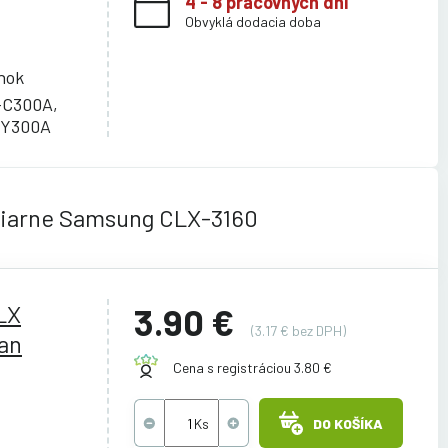
4 - 8 pracovných dní
Obvyklá dodacia doba
ánok
-C300A,
-Y300A
čiarne Samsung CLX-3160
LX
3.90 €
(3.17 € bez DPH)
an
Cena s registráciou 3.80 €
DO KOŠÍKA