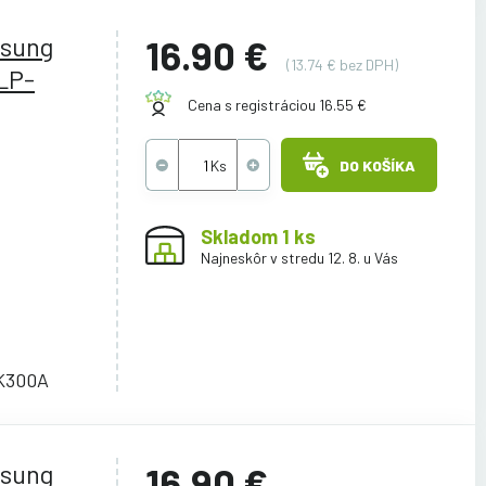
msung
16.90 €
(13.74 € bez DPH)
LP-
Cena s registráciou 16.55 €
DO KOŠÍKA
Skladom 1 ks
Najneskôr v stredu 12. 8. u Vás
K300A
msung
16.90 €