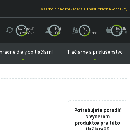
Všetko o nákupe
Recenzie
O nás
Poradňa
Kontakty
Opakovať
Môj
Moje
Košík
objednávku
účet
tlačiarne
0.00 €
radné diely do tlačiarní
Tlačiarne a príslušenstvo
Potrebujete poradiť
s výberom
produktov pre túto
tlačiareň?