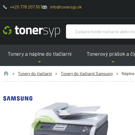
+420 778 207 307
info@tonersyp.sk
Tonery a náplne do tlačiarní
Tonerový prášok a či
Tonery do tlačiarní
Tonery do tlačiarní Samsung
Náplne