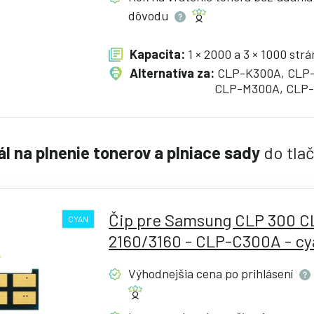
dôvodu
Kapacita:
1 × 2000 a 3 × 1000 str
Alternatíva za:
CLP-K300A, CLP
CLP-M300A, CLP
ál na plnenie tonerov a plniace sady
do tla
Čip pre Samsung CLP 300 C
CYAN
2160/3160 - CLP-C300A - cy
Výhodnejšia cena po
prihlásení