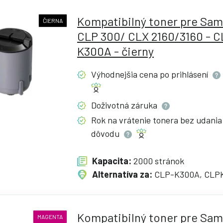
Kompatibilný toner pre Sa
ČIERNA
CLP 300/ CLX 2160/3160 - C
K300A - čierny
Výhodnejšia cena po
prihlásení
Doživotná
záruka
Rok na vrátenie tonera bez udania
dôvodu
Kapacita:
2000 stránok
Alternatíva za:
CLP-K300A, CLP
Kompatibilný toner pre Sa
MAGENTA