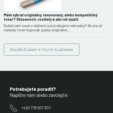
Mám vybrať originálny, renovovaný, alebo kompatibilný
toner? Skúsenosti, rozdiely a ako ich využiť.
Došiel vám toner v tlačiarni a potrebujete náhradný? Ak ste už
niekedy toner kupovali, pojmy originálne,…
ĎALŠIE ČLÁNKY K TEJTO TLAČIARNI
Potrebujete poradiť?
Napíšte nám alebo zavolajte:
+420 778 207 307