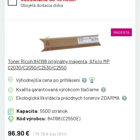
Obvyklá dodacia doba
MAGENTA
Toner Ricoh 841198 originálny magenta, Aficio MP
C2030/C2050/C2530/C2550
Výhodnejšia cena po
prihlásení
Kvalita garantovaná výrobcom
tlačiarne
Ekologická likvidácia prázdnych tonerov
ZDARMA
Kapacita:
5500 stránok
Kód výrobcu:
841198 (C2550E)
96.90 €
(78.78 € bez DPH)