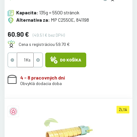
Kapacita:
135g = 5500 stránok
Alternatíva za:
MP C2550E, 841198
60.90 €
(49.51 € bez DPH)
Cena s registráciou 59.70 €
DO KOŠÍKA
4 - 8 pracovných dní
Obvyklá dodacia doba
ŽLTÁ