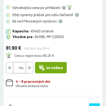
Výhodnejšia cena po
prihlásení
Vždy správny prášok pre vašu
tlačiareň
Od certifikovaných
výrobcov
Kapacita:
45400 stránok
Vhodné pre:
841196, MP C2550E
81.90 €
(66.59 € bez DPH)
Cena s registráciou 80.25 €
DO KOŠÍKA
4 - 8 pracovných dní
Obvyklá dodacia doba