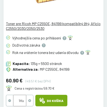
Toner pre Ricoh MP C2550E, 841199 kompatibilný žltý, Aficio
C2550/2030/2050/2530
Výhodnejšia cena po
prihlásení
Doživotná
záruka
Rok na vrátenie tonera bez udania
dôvodu
Kapacita:
135g = 5500 stránok
Alternatíva za:
MP C2550E, 841199
60.90 €
(49.51 € bez DPH)
Cena s registráciou 59.70 €
DO KOŠÍKA