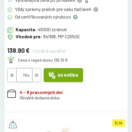
Vždy správny prášok pre vašu
tlačiareň
Od certifikovaných
výrobcov
Kapacita:
45000 stránok
Vhodné pre:
841198, MP C2550E
138.90 €
(112.93 € bez DPH)
Cena s registráciou 136.10 €
DO KOŠÍKA
4 - 8 pracovných dní
Obvyklá dodacia doba
ŽLTÁ