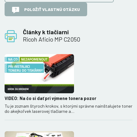
POLOŽIŤ VLASTNÚ OTÁZKU
Články k tlačiarni
Ricoh Aficio MP C2050
VIDEO: Na čo si dať pri výmene tonera pozor
Tu je zoznam štyroch krokov, s ktorými správne nainštalujete toner
do akejkoľvek laserovej tlačiarne a…