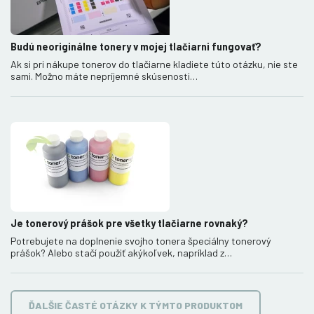
Budú neoriginálne tonery v mojej tlačiarni fungovať?
Ak si pri nákupe tonerov do tlačiarne kladiete túto otázku, nie ste
sami. Možno máte nepríjemné skúsenosti…
Je tonerový prášok pre všetky tlačiarne rovnaký?
Potrebujete na doplnenie svojho tonera špeciálny tonerový
prášok? Alebo stačí použiť akýkoľvek, napríklad z…
ĎALŠIE ČASTÉ OTÁZKY K TÝMTO PRODUKTOM