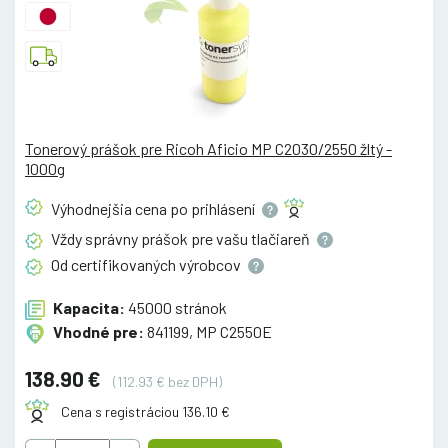
Tonerový prášok pre Ricoh Aficio MP C2030/2550 žltý -
1000g
Výhodnejšia cena po
prihlásení
Vždy správny prášok pre vašu
tlačiareň
Od certifikovaných
výrobcov
Kapacita:
45000 stránok
Vhodné pre:
841199, MP C2550E
138.90 €
(112.93 € bez DPH)
Cena s registráciou 136.10 €