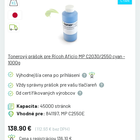
CYAN
Tonerový prášok pre Ricoh Aficio MP C2030/2550 cyan -
1000g
Výhodnejšia cena po
prihlásení
Vždy správny prášok pre vašu
tlačiareň
Od certifikovaných
výrobcov
Kapacita:
45000 stránok
Vhodné pre:
841197, MP C2550E
138.90 €
(112.93 € bez DPH)
Cena s registráciou 136.10 €