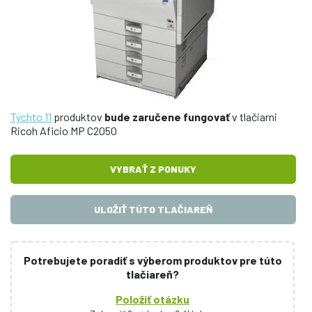
Týchto 11
produktov
bude zaručene fungovať
v tlačiarni
Ricoh Aficio MP C2050
VYBRAŤ Z PONUKY
ULOŽIŤ TÚTO TLAČIAREŇ
Potrebujete poradiť s výberom produktov pre túto
tlačiareň?
Položiť otázku