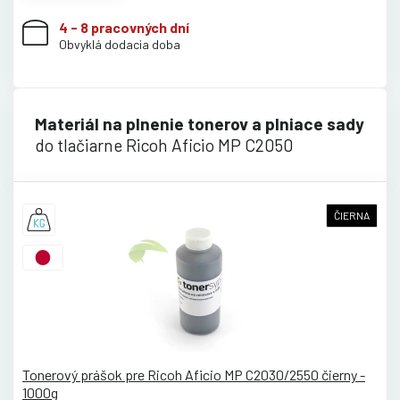
4 - 8 pracovných dní
Obvyklá dodacia doba
Materiál na plnenie tonerov a plniace sady
do tlačiarne Ricoh Aficio MP C2050
ČIERNA
Tonerový prášok pre Ricoh Aficio MP C2030/2550 čierny -
1000g