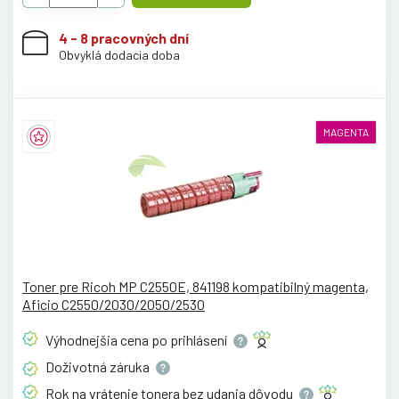
4 - 8 pracovných dní
Obvyklá dodacia doba
MAGENTA
Toner pre Ricoh MP C2550E, 841198 kompatibilný magenta,
Aficio C2550/2030/2050/2530
Výhodnejšia cena po
prihlásení
Doživotná
záruka
Rok na vrátenie tonera bez udania
dôvodu