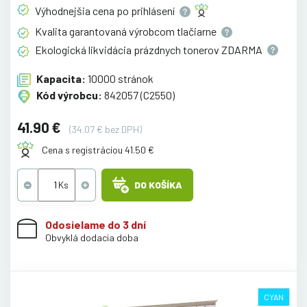
Výhodnejšia cena po
prihlásení
Kvalita garantovaná výrobcom
tlačiarne
Ekologická likvidácia prázdnych tonerov
ZDARMA
Kapacita:
10000 stránok
Kód výrobcu:
842057 (C2550)
41.90 €
(34.07 € bez DPH)
Cena s registráciou 41.50 €
DO KOŠÍKA
Odosielame do 3 dní
Obvyklá dodacia doba
CYAN