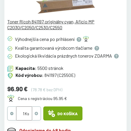
Toner Ricoh 841197 originálny cyan, Aficio MP
C2030/C2050/C2530/C2550
Výhodnejšia cena po
prihlásení
Kvalita garantovaná výrobcom
tlačiarne
Ekologická likvidácia prázdnych tonerov
ZDARMA
Kapacita:
5500 stránok
Kód výrobcu:
841197 (C2550E)
96.90 €
(78.78 € bez DPH)
Cena s registráciou 95.95 €
DO KOŠÍKA
Odosielame do 48 hodín