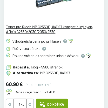
Toner pre Ricoh MP C2550E, 841197 kompatibilný cyan,
Aficio C2550/2030/2050/2530
Výhodnejšia cena po
prihlásení
Doživotná
záruka
Rok na vrátenie tonera bez udania
dôvodu
Kapacita:
135g = 5500 stránok
Alternatíva za:
MP C2550E, 841197
60.90 €
(49.51 € bez DPH)
Cena s registráciou 59.70 €
DO KOŠÍKA