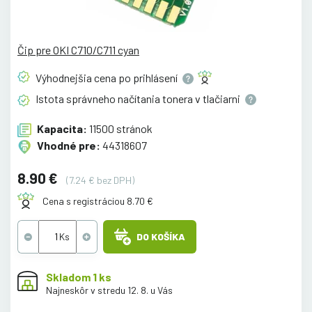
Čip pre OKI C710/C711 cyan
Výhodnejšia cena po
prihlásení
Istota správneho načítania tonera v
tlačiarni
Kapacita:
11500 stránok
Vhodné pre:
44318607
8.90 €
(7.24 € bez DPH)
Cena s registráciou 8.70 €
DO KOŠÍKA
Skladom 1 ks
Najneskôr v stredu 12. 8. u Vás