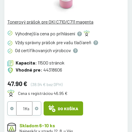
Tonerový prášok pre OKI C710/C711 magenta
Výhodnejšia cena po
prihlásení
Vždy správny prášok pre vašu
tlačiareň
Od certifikovaných
výrobcov
Kapacita:
11500 stránok
Vhodné pre:
44318606
47.90 €
(38.94 € bez DPH)
Cena s registráciou 46.95 €
DO KOŠÍKA
Skladom 6-10 ks
Najneskôr v stredu 12. 8. u Vás