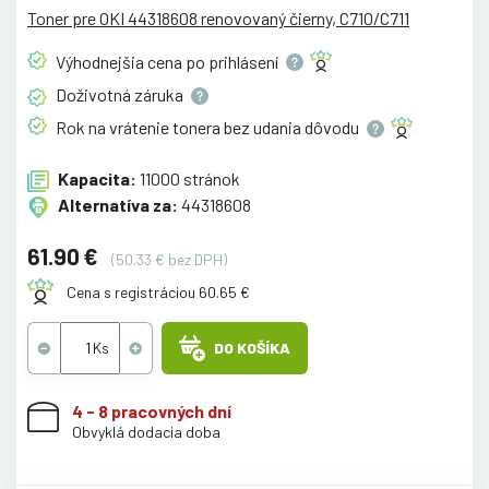
Toner pre OKI 44318608 renovovaný čierny, C710/C711
Výhodnejšia cena po
prihlásení
Doživotná
záruka
Rok na vrátenie tonera bez udania
dôvodu
Kapacita:
11000 stránok
Alternatíva za:
44318608
61.90 €
(50.33 € bez DPH)
Cena s registráciou 60.65 €
DO KOŠÍKA
4 - 8 pracovných dní
Obvyklá dodacia doba