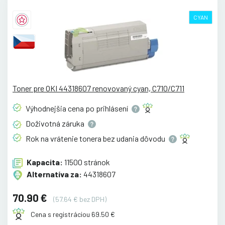
CYAN
Toner pre OKI 44318607 renovovaný cyan, C710/C711
Výhodnejšia cena po
prihlásení
Doživotná
záruka
Rok na vrátenie tonera bez udania
dôvodu
Kapacita:
11500 stránok
Alternatíva za:
44318607
70.90 €
(57.64 € bez DPH)
Cena s registráciou 69.50 €