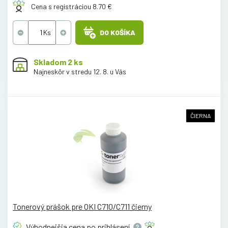
Cena s registráciou 8.70 €
DO KOŠÍKA
Skladom 2 ks
Najneskôr v stredu 12. 8. u Vás
ČIERNA
Tonerový prášok pre OKI C710/C711 čierny
Výhodnejšia cena po
prihlásení