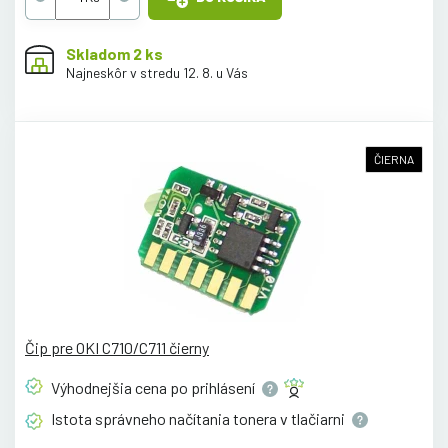
Skladom 2 ks
Najneskôr v stredu 12. 8. u Vás
ČIERNA
Čip pre OKI C710/C711 čierny
Výhodnejšia cena po
prihlásení
Istota správneho načítania tonera v
tlačiarni