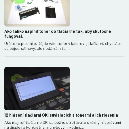
Ako ľahko naplniť toner do tlačiarne tak, aby skutočne
fungoval.
Určite to poznáte. Dôjde vám toner v laserovej tlačiarni, chystáte
sa objednať nový, ale nedá vám to.…
12 hlásení tlačiarní OKI súvisiacich s tonermi a ich riešenia
Ako majiteľ tlačiarne OKI sa bežne stretávate s rôznymi správami
na displeji a konkrétnymi chybovými kódmi.…