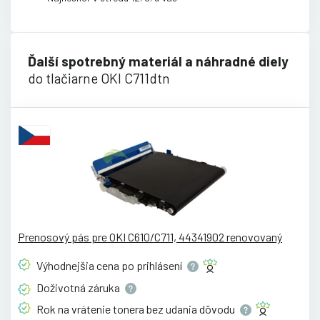
Ďalší spotrebný materiál a náhradné diely
do tlačiarne OKI C711dtn
Prenosový pás pre OKI C610/C711, 44341902 renovovaný
Výhodnejšia cena po
prihlásení
Doživotná
záruka
Rok na vrátenie tonera bez udania
dôvodu