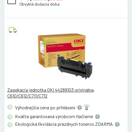
Obvyklá dodacia doba
Zapekacia jednotka OKI 44289103 originálna,
C610/C612/C711/C712
Výhodnejšia cena po
prihlásení
Kvalita garantovaná výrobcom
tlačiarne
Ekologická likvidácia prázdnych tonerov
ZDARMA