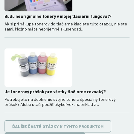
Budú neoriginálne tonery v mojej tlačiarni fungovať?
Ak si pri nákupe tonerov do tlačiarne kladiete túto otázku, nie ste
sami. Možno máte nepríjemné skúsenosti…
Je tonerový prášok pre všetky tlačiarne rovnaký?
Potrebujete na doplnenie svojho tonera špeciálny tonerový
prášok? Alebo stačí použiť akýkoľvek, napríklad z…
ĎALŠIE ČASTÉ OTÁZKY K TÝMTO PRODUKTOM