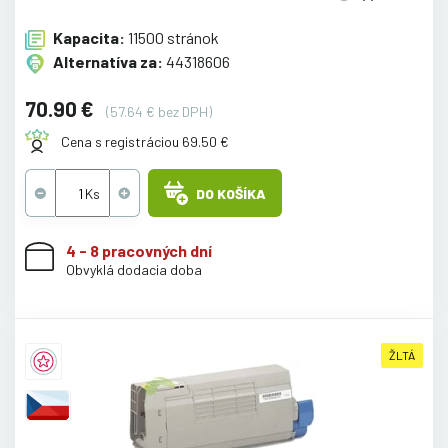
Kapacita:
11500 stránok
Alternatíva za:
44318606
70.90 €
(57.64 € bez DPH)
Cena s registráciou 69.50 €
DO KOŠÍKA
4 - 8 pracovných dní
Obvyklá dodacia doba
ŽLTÁ