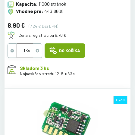
Kapacita:
11000 stránok
Vhodné pre:
44318608
8.90 €
(7.24 € bez DPH)
Cena s registráciou 8.70 €
DO KOŠÍKA
Skladom 3 ks
Najneskôr v stredu 12. 8. u Vás
CYAN