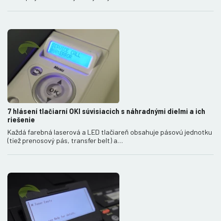
7 hlásení tlačiarní OKI súvisiacich s náhradnými dielmi a ich
riešenie
Každá farebná laserová a LED tlačiareň obsahuje pásovú jednotku
(tiež prenosový pás, transfer belt) a…