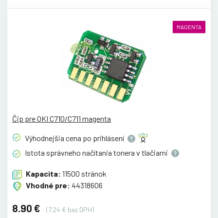
MAGENTA
Čip pre OKI C710/C711 magenta
Výhodnejšia cena po
prihlásení
Istota správneho načítania tonera v
tlačiarni
Kapacita:
11500 stránok
Vhodné pre:
44318606
8.90 €
(7.24 € bez DPH)