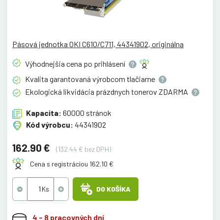
Pásová jednotka OKI C610/C711, 44341902, originálna
Výhodnejšia cena po
prihlásení
Kvalita garantovaná výrobcom
tlačiarne
Ekologická likvidácia prázdnych tonerov
ZDARMA
Kapacita:
60000 stránok
Kód výrobcu:
44341902
162.90 €
(132.44 € bez DPH)
Cena s registráciou 162.10 €
DO KOŠÍKA
4 - 8 pracovných dní