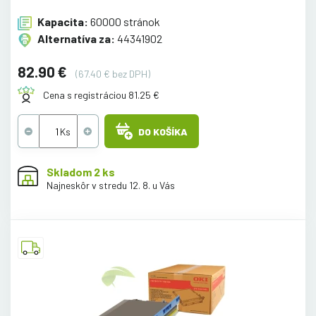
Kapacita:
60000 stránok
Alternatíva za:
44341902
82.90 €
(67.40 € bez DPH)
Cena s registráciou 81.25 €
DO KOŠÍKA
Skladom 2 ks
Najneskôr v stredu 12. 8. u Vás