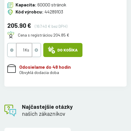
Kapacita:
60000 stránok
Kód výrobcu:
44289103
205.90 €
(167.40 € bez DPH)
Cena s registráciou 204.85 €
DO KOŠÍKA
Odosielame do 48 hodín
Obvyklá dodacia doba
Najčastejšie otázky
našich zákazníkov