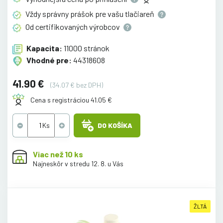
Vždy správny prášok pre vašu
tlačiareň
Od certifikovaných
výrobcov
Kapacita:
11000 stránok
Vhodné pre:
44318608
41.90 €
(34.07 € bez DPH)
Cena s registráciou 41.05 €
DO KOŠÍKA
Viac než 10 ks
Najneskôr v stredu 12. 8. u Vás
ŽLTÁ