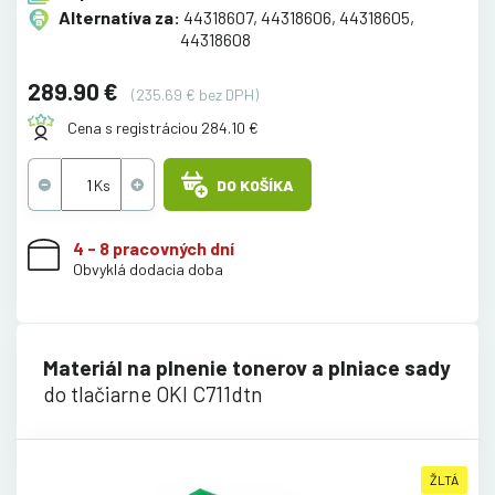
Alternatíva za:
44318607, 44318606, 44318605,
44318608
289.90 €
(235.69 € bez DPH)
Cena s registráciou 284.10 €
DO KOŠÍKA
4 - 8 pracovných dní
Obvyklá dodacia doba
Materiál na plnenie tonerov a plniace sady
do tlačiarne OKI C711dtn
ŽLTÁ