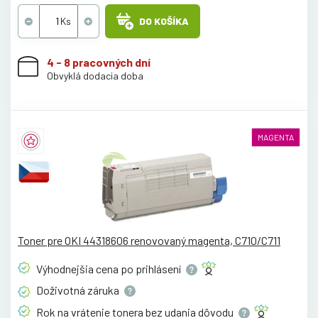
DO KOŠÍKA
4 - 8 pracovných dní
Obvyklá dodacia doba
MAGENTA
Toner pre OKI 44318606 renovovaný magenta, C710/C711
Výhodnejšia cena po
prihlásení
Doživotná
záruka
Rok na vrátenie tonera bez udania
dôvodu