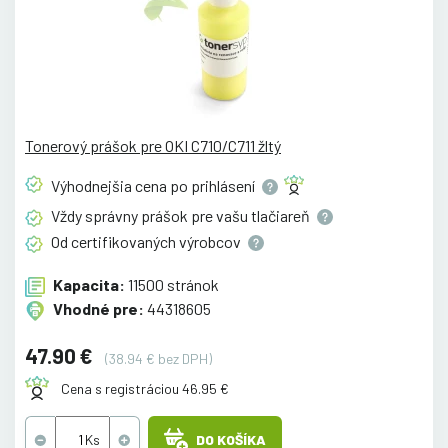
Tonerový prášok pre OKI C710/C711 žltý
Výhodnejšia cena po
prihlásení
Vždy správny prášok pre vašu
tlačiareň
Od certifikovaných
výrobcov
Kapacita:
11500 stránok
Vhodné pre:
44318605
47.90 €
(38.94 € bez DPH)
Cena s registráciou 46.95 €
DO KOŠÍKA