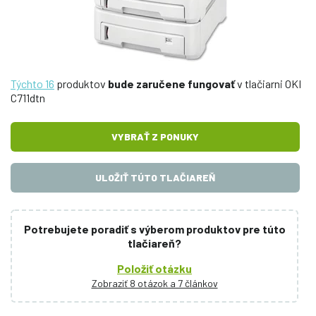
Týchto 16
produktov
bude zaručene fungovať
v tlačiarni OKI
C711dtn
VYBRAŤ Z PONUKY
ULOŽIŤ TÚTO TLAČIAREŇ
Potrebujete poradiť s výberom produktov pre túto
tlačiareň?
Položiť otázku
Zobraziť 8 otázok a 7 článkov