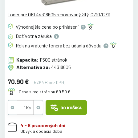
Toner pre OKI 44318605 renovovaný žltý, C710/C711
Výhodnejšia cena po
prihlásení
Doživotná
záruka
Rok na vrátenie tonera bez udania
dôvodu
Kapacita:
11500 stránok
Alternatíva za:
44318605
70.90 €
(57.64 € bez DPH)
Cena s registráciou 69.50 €
DO KOŠÍKA
4 - 8 pracovných dní
Obvyklá dodacia doba