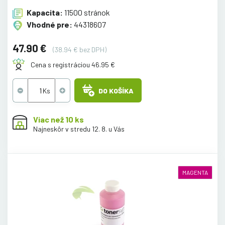
Kapacita:
11500 stránok
Vhodné pre:
44318607
47.90 €
(38.94 € bez DPH)
Cena s registráciou 46.95 €
DO KOŠÍKA
Viac než 10 ks
Najneskôr v stredu 12. 8. u Vás
MAGENTA