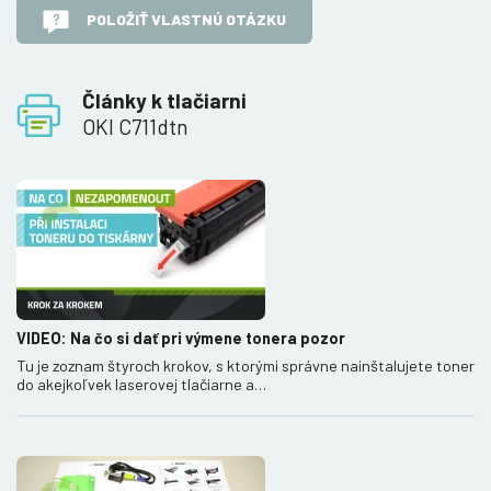
POLOŽIŤ VLASTNÚ OTÁZKU
Články k tlačiarni
OKI C711dtn
VIDEO: Na čo si dať pri výmene tonera pozor
Tu je zoznam štyroch krokov, s ktorými správne nainštalujete toner
do akejkoľvek laserovej tlačiarne a…