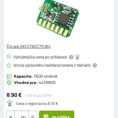
Čip pre OKI C710/C711 žltý
Výhodnejšia cena po
prihlásení
Istota správneho načítania tonera v
tlačiarni
Kapacita:
11500 stránok
Vhodné pre:
44318605
8.90 €
(7.24 € bez DPH)
Cena s registráciou 8.70 €
DO KOŠÍKA