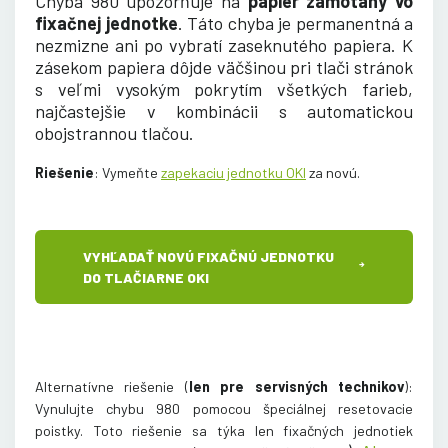
Chyba 980 upozorňuje na
papier zamotaný vo
fixačnej jednotke
. Táto chyba je permanentná a
nezmizne ani po vybratí zaseknutého papiera. K
zásekom papiera dôjde väčšinou pri tlači stránok
s veľmi vysokým pokrytím všetkých farieb,
najčastejšie v kombinácii s automatickou
obojstrannou tlačou.
Riešenie
: Vymeňte
zapekaciu jednotku OKI
za novú
.
VYHĽADAŤ NOVÚ FIXAČNÚ JEDNOTKU
DO TLAČIARNE OKI
Alternatívne riešenie (
len pre servisných technikov
):
Vynulujte chybu 980 pomocou špeciálnej resetovacie
poistky. Toto riešenie sa týka len fixačných jednotiek