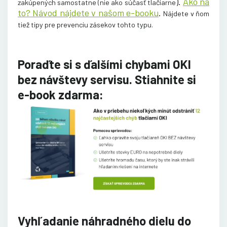
).
Ako na
zakúpených samostatne (nie ako súčasť tlačiarne
to? Návod nájdete v našom e-booku
.
Nájdete v ňom
tiež tipy pre prevenciu zásekov tohto
typu.
Poraďte si s ďalšími chybami OKI
bez návštevy servisu. Stiahnite si
e-book zdarma:
Vyhľadanie náhradného dielu do