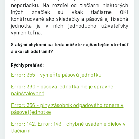
neporiadku. Na rozdiel od tlačiarní niektorých
iných značiek sú však tlačiarne OKI
konštruované ako skladačky a pásová aj fixačná
jednotka je v nich jednoducho užívateľsky
vymeniteľná.
S akými chybami sa teda môžete najčastejšie stretnúť
a ako ich odstrániť
?
Rýchly prehľad:
Error: 355 - vymeňte pásovú jednotku
Error: 330 - pásová jednotka nie je správne
nainštalovaná
Error: 356 - plný zásobník odpadového tonera v
pásovej jednotke
Error: 142, Error: 143 - chybné usadenie dielov v
tlačiarni