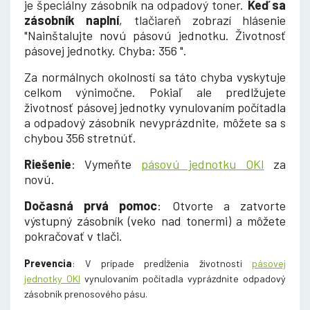
je špeciálny zásobník na odpadový toner.
Keď sa
zásobník naplní
, tlačiareň zobrazí hlásenie
"Nainštalujte novú pásovú jednotku. Životnosť
pásovej jednotky. Chyba: 356 ".
Za normálnych okolností sa táto chyba vyskytuje
celkom výnimočne. Pokiaľ ale predlžujete
životnosť pásovej jednotky vynulovaním počítadla
a odpadový zásobník nevyprázdnite, môžete sa s
chybou 356 stretnúť.
Riešenie
: Vymeňte
pásovú jednotku OKI
za
novú.
Dočasná prvá pomoc
: Otvorte a zatvorte
výstupný zásobník (veko nad tonermi) a môžete
pokračovať v tlači.
Prevencia
: V prípade predĺženia životnosti
pásovej
jednotky OKI
vynulovaním počítadla vyprázdnite odpadový
zásobník prenosového pásu
.