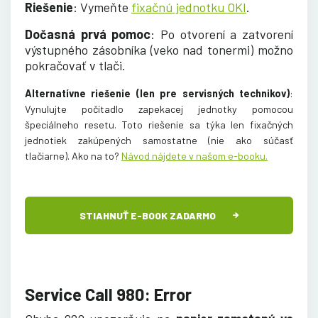
Riešenie
: Vymeňte
fixačnú jednotku OKI
.
Dočasná prvá pomoc
: Po otvorení a zatvorení
výstupného zásobníka (veko nad tonermi) možno
pokračovať v tlači.
Alternatívne riešenie (len pre servisných technikov)
:
Vynulujte počítadlo zapekacej jednotky pomocou
špeciálneho resetu. Toto riešenie sa týka len fixačných
jednotiek zakúpených samostatne (nie ako súčasť
tlačiarne). Ako na to
?
Návod nájdete v našom e-booku.
STIAHNUŤ E-BOOK ZADARMO
Service Call 980: Error