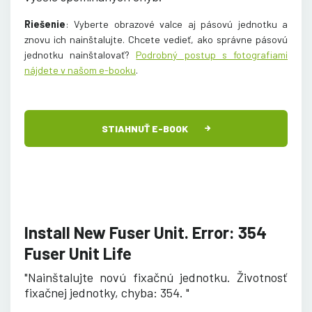
Riešenie
: Vyberte obrazové valce aj pásovú jednotku a
znovu ich nainštalujte. Chcete vedieť, ako správne pásovú
jednotku nainštalovať
?
Podrobný postup s fotografiami
nájdete v našom e-booku
.
STIAHNUŤ E-BOOK
Install New Fuser Unit. Error: 354
Fuser Unit Life
"Nainštalujte novú fixačnú jednotku. Životnosť
fixačnej jednotky, chyba: 354. "