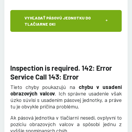
VYHĽADAŤ PÁSOVÚ JEDNOTKU DO
TLAČIARNE OKI
Inspection is required. 142: Error
Service Call 143: Error
Tieto chyby poukazujú na
chybu v usadení
obrazových valcov
. Ich správne usadenie však
úzko súvisí s usadením pásovej jednotky, a práve
tu je obvykle príčina problému.
Ak pásová jednotka v tlačiarni nesedí, ovplyvní to
pozíciu obrazových valcov a spôsobí jednu z
vyššie spomínaných chýb.