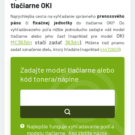
tlačiarne OKI
Najrýchlejšia cesta na vyhľadanie správneho
prenosového
pásu
či
fixačnej jednotky
do tlačiarne OKI? Do
vyhľadávacieho poľa nižšie jednoducho zadajte váš model
OKI
tlačiarne alebo jeho časť (napríklad pre model
MC363dn
stačí zadať
363dn
).
Môžete tiež priamo
zadať označenie dielu, ktorý hľadáte (napríklad
44472603
).
Zadajte model tlačiarne alebo
kód tonera/náplne
Najlepšie funguje vyhľadávanie podľa
?
modelu tlačiarne. Ako zistíte názov