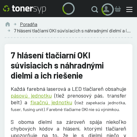
Poradňa
7 hlásení tlačiarní OKI súvisiacich s náhradnými dielmi a ich...
7 hlásení tlačiarní OKI
súvisiacich s náhradnými
dielmi a ich riešenie
Každá farebná laserová a LED tlačiareň obsahuje
pásovú jednotku
(tiež prenosový pás, transfer
belt) a
fixačnú jednotku
(
tiež zapekacia jednotka,
fuser, fusing unit). Farebné tlačiarne OKI nie sú výnimkou
.
S oboma dielmi sa zároveň spája niekoľko
chybových kódov a hlásení, ktorými tlačiareň
upozorňuje na to, že je s dielmi niečo v