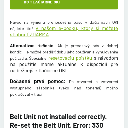
DO TLAČIARNE OKI
Návod na výmenu prenosového pásu v tlačiarňach OKI
v našom e-booku, ktorý si môžete
nájdete tiež
stiahnuť ZDARMA
.
Alternatívne riešenie
: Ak je prenosový pás v dobrej
kondícii, je možné predĺžiť dobu jeho používania vynulovaním
resetovaciu poistku
s návodom
počítadla. Špeciálne
na použitie máme aktuálne k dispozícii pre
najbežnejšie tlačiarne OKI.
Dočasná prvá pomoc:
Po otvorení a zatvorení
výstupného zásobníka (veko nad tonermi) možno
pokračovať v tlači
.
Belt Unit not installed correctly.
Re-set the Belt Unit. Error: 330