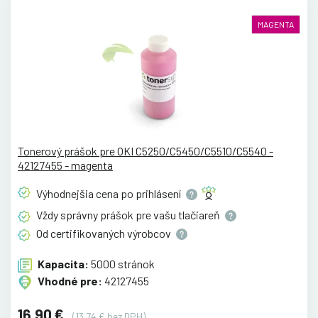
MAGENTA
Tonerový prášok pre OKI C5250/C5450/C5510/C5540 -
42127455 - magenta
Výhodnejšia cena po
prihlásení
Vždy správny prášok pre vašu
tlačiareň
Od certifikovaných
výrobcov
Kapacita:
5000 stránok
Vhodné pre:
42127455
16.90 €
(13.74 € bez DPH)