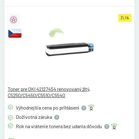
ŽLTÁ
Toner pre OKI 42127454 renovovaný žltý,
C5250/C5450/C5510/C5540
Výhodnejšia cena po
prihlásení
Doživotná
záruka
Rok na vrátenie tonera bez udania
dôvodu