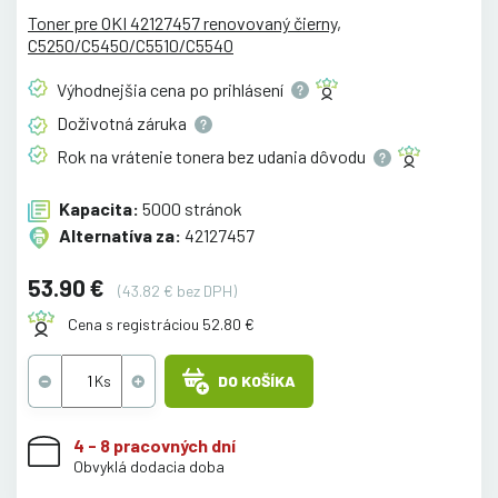
Toner pre OKI 42127457 renovovaný čierny,
C5250/C5450/C5510/C5540
Výhodnejšia cena po
prihlásení
Doživotná
záruka
Rok na vrátenie tonera bez udania
dôvodu
Kapacita:
5000 stránok
Alternatíva za:
42127457
53.90 €
(43.82 € bez DPH)
Cena s registráciou 52.80 €
DO KOŠÍKA
4 - 8 pracovných dní
Obvyklá dodacia doba