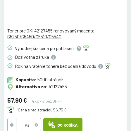
Toner pre OKI 42127455 renovovaný magenta,
C5250/C5450/C5510/C5540
Výhodnejšia cena po
prihlásení
Doživotná
záruka
Rok na vrátenie tonera bez udania
dôvodu
Kapacita:
5000 stránok
Alternatíva za:
42127455
57.90 €
(47.07 € bez DPH)
Cena s registráciou 56.75 €
DO KOŠÍKA