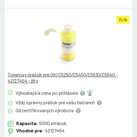
ŽLTÁ
Tonerový prášok pre OKI C5250/C5450/C5510/C5540 -
42127454 - žltý
Výhodnejšia cena po
prihlásení
Vždy správny prášok pre vašu
tlačiareň
Od certifikovaných
výrobcov
Kapacita:
5000 stránok
Vhodné pre:
42127454