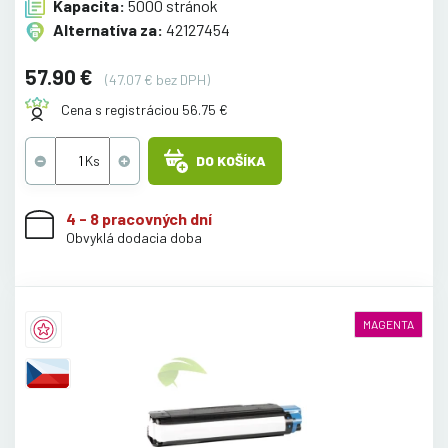
Kapacita:
5000 stránok
Alternatíva za:
42127454
57.90 €
(47.07 € bez DPH)
Cena s registráciou 56.75 €
DO KOŠÍKA
4 - 8 pracovných dní
Obvyklá dodacia doba
MAGENTA