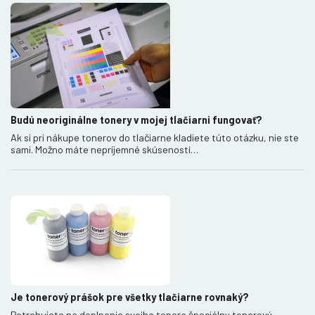
Budú neoriginálne tonery v mojej tlačiarni fungovať?
Ak si pri nákupe tonerov do tlačiarne kladiete túto otázku, nie ste
sami. Možno máte nepríjemné skúsenosti…
Je tonerový prášok pre všetky tlačiarne rovnaký?
Potrebujete na doplnenie svojho tonera špeciálny tonerový