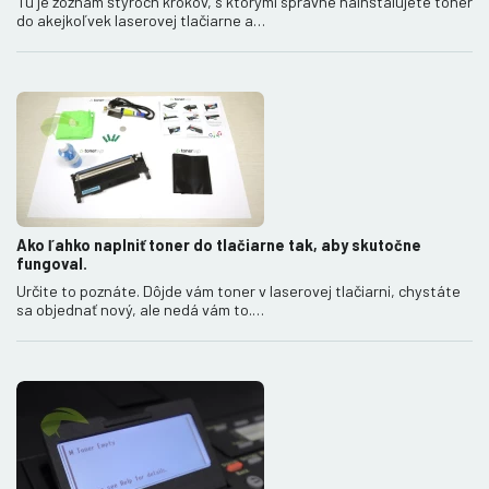
Tu je zoznam štyroch krokov, s ktorými správne nainštalujete toner
do akejkoľvek laserovej tlačiarne a…
Ako ľahko naplniť toner do tlačiarne tak, aby skutočne
fungoval.
Určite to poznáte. Dôjde vám toner v laserovej tlačiarni, chystáte
sa objednať nový, ale nedá vám to.…