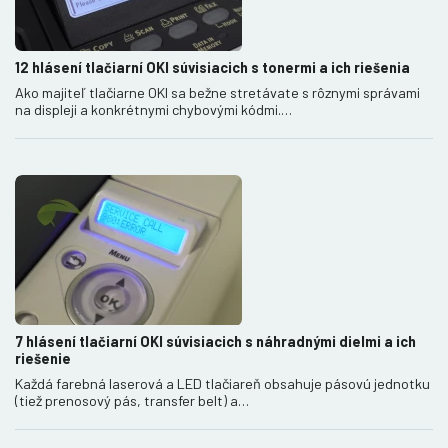
12 hlásení tlačiarní OKI súvisiacich s tonermi a ich riešenia
Ako majiteľ tlačiarne OKI sa bežne stretávate s rôznymi správami
na displeji a konkrétnymi chybovými kódmi.…
7 hlásení tlačiarní OKI súvisiacich s náhradnými dielmi a ich
riešenie
Každá farebná laserová a LED tlačiareň obsahuje pásovú jednotku
(tiež prenosový pás, transfer belt) a…