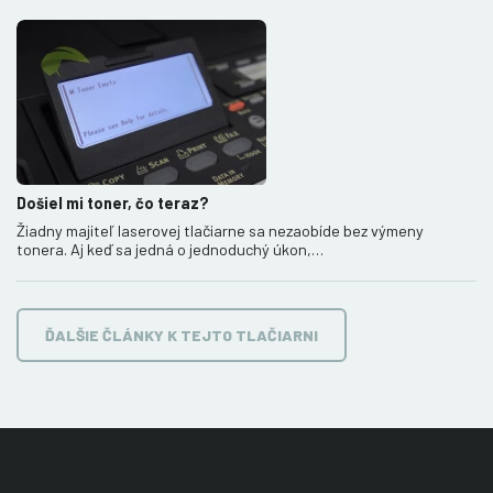
Došiel mi toner, čo teraz?
Žiadny majiteľ laserovej tlačiarne sa nezaobíde bez výmeny
tonera. Aj keď sa jedná o jednoduchý úkon,…
ĎALŠIE ČLÁNKY K TEJTO TLAČIARNI