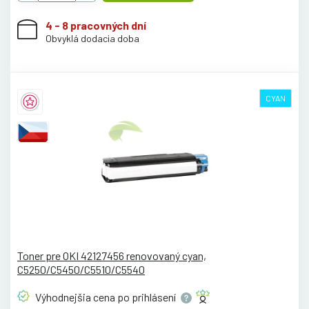
4 - 8 pracovných dní
Obvyklá dodacia doba
CYAN
Toner pre OKI 42127456 renovovaný cyan,
C5250/C5450/C5510/C5540
Výhodnejšia cena po
prihlásení