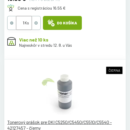
Cena s registráciou 16.55 €
DO KOŠÍKA
Viac než 10 ks
Najneskôr v stredu 12. 8. u Vás
ČIERNA
Tonerový prášok pre OKI C5250/C5450/C5510/C5540 -
42127457 - čierny