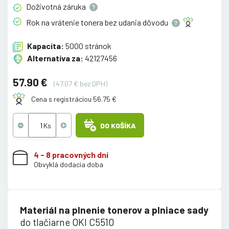
Doživotná
záruka
Rok na vrátenie tonera bez udania
dôvodu
Kapacita:
5000 stránok
Alternatíva za:
42127456
57.90 €
(47.07 € bez DPH)
Cena s registráciou 56.75 €
DO KOŠÍKA
4 - 8 pracovných dní
Obvyklá dodacia doba
Materiál na plnenie tonerov a plniace sady
do tlačiarne OKI C5510