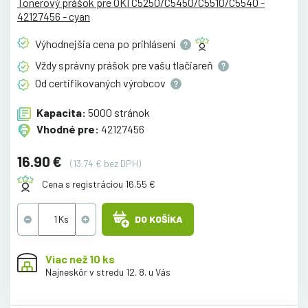
Tonerový prášok pre OKI C5250/C5450/C5510/C5540 -
42127456 - cyan
Výhodnejšia cena po
prihlásení
Vždy správny prášok pre vašu
tlačiareň
Od certifikovaných
výrobcov
Kapacita:
5000 stránok
Vhodné pre:
42127456
16.90 €
(13.74 € bez DPH)
Cena s registráciou 16.55 €
DO KOŠÍKA
Viac než 10 ks
Najneskôr v stredu 12. 8. u Vás