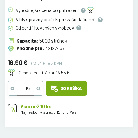
Výhodnejšia cena po
prihlásení
Vždy správny prášok pre vašu
tlačiareň
Od certifikovaných
výrobcov
Kapacita:
5000 stránok
Vhodné pre:
42127457
16.90 €
(13.74 € bez DPH)
Cena s registráciou 16.55 €
DO KOŠÍKA
Viac než 10 ks
Najneskôr v stredu 12. 8. u Vás