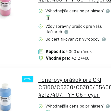
Výhodnejšia cena po
prihlásení
Vždy správny prášok pre vašu
tlačiareň
Od certifikovaných
výrobcov
Kapacita:
5000 stránok
Vhodné pre:
42127406
Tonerový prášok pre OKI
CYAN
C5100/C5200/C5300/C5400
42127407, TYP C6 - cyan
Výhodnejšia cena po
prihlásení