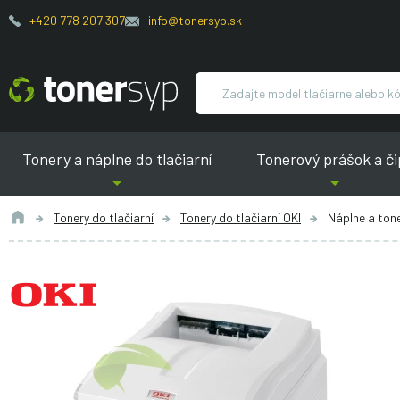
+420 778 207 307
info@tonersyp.sk
Tonery a náplne do tlačiarní
Tonerový prášok a či
Tonery do tlačiarní
Tonery do tlačiarní OKI
Náplne a ton