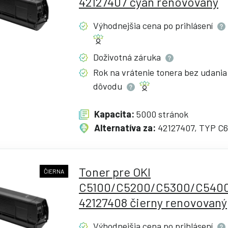
42127407 cyan renovovaný
Výhodnejšia cena po
prihlásení
Doživotná
záruka
Rok na vrátenie tonera bez udania
dôvodu
Kapacita:
5000 stránok
Alternatíva za:
42127407, TYP C6
Toner pre OKI
ČIERNA
C5100/C5200/C5300/C5400
42127408 čierny renovovaný
Výhodnejšia cena po
prihlásení