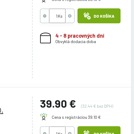
DO KOŠÍKA
4 - 8 pracovných dní
Obvyklá dodacia doba
39.90 €
(32.44 € bez DPH)
,
Cena s registráciou 39.10 €
DO KOŠÍKA