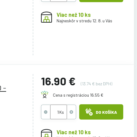
Viac než 10 ks
Najneskôr v stredu 12. 8. u Vás
16.90 €
(13.74 € bez DPH)
 -
Cena s registráciou 16.55 €
DO KOŠÍKA
Viac než 10 ks