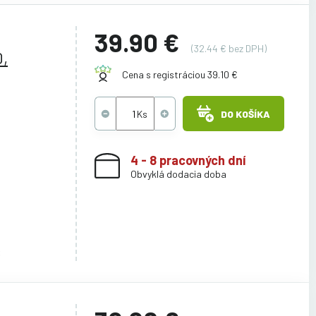
39.90 €
(32.44 € bez DPH)
,
Cena s registráciou 39.10 €
DO KOŠÍKA
4 - 8 pracovných dní
Obvyklá dodacia doba
6