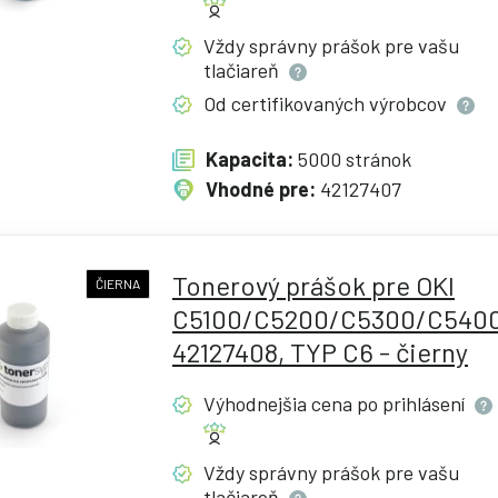
Vždy správny prášok pre vašu
tlačiareň
Od certifikovaných
výrobcov
Kapacita:
5000 stránok
Vhodné pre:
42127407
Tonerový prášok pre OKI
ČIERNA
C5100/C5200/C5300/C5400
42127408, TYP C6 - čierny
Výhodnejšia cena po
prihlásení
Vždy správny prášok pre vašu
tlačiareň