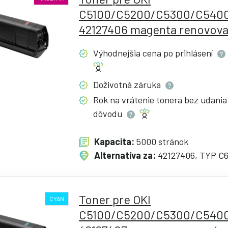
C5100/C5200/C5300/C5400
42127406 magenta renovov
Výhodnejšia cena po
prihlásení
Doživotná
záruka
Rok na vrátenie tonera bez udania
dôvodu
Kapacita:
5000 stránok
Alternatíva za:
42127406, TYP C
Toner pre OKI
CYAN
C5100/C5200/C5300/C5400