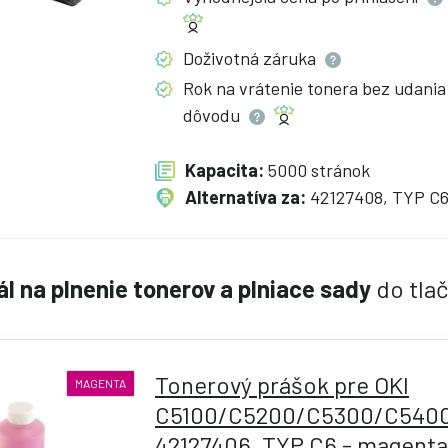
Doživotná
záruka
Rok na vrátenie tonera bez udania
dôvodu
Kapacita:
5000 stránok
Alternatíva za:
42127408, TYP C
ál na plnenie tonerov a plniace sady
do tla
Tonerový prášok pre OKI
MAGENTA
C5100/C5200/C5300/C5400
42127406, TYP C6 - magenta