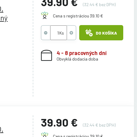
39.90 €
(32.44 € bez DPH)
,
aný
Cena s registráciou 39.10 €
DO KOŠÍKA
4 - 8 pracovných dní
Obvyklá dodacia doba
6
39.90 €
(32.44 € bez DPH)
,
Cena s registráciou 39.10 €