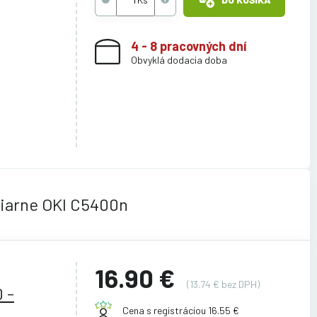
4 - 8 pracovných dní
Obvyklá dodacia doba
6
čiarne OKI C5400n
16.90 €
(13.74 € bez DPH)
 -
Cena s registráciou 16.55 €