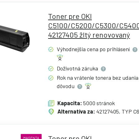
Toner pre OKI
C5100/C5200/C5300/C5400
42127405 žltý renovovaný
Výhodnejšia cena po
prihlásení
Doživotná
záruka
Rok na vrátenie tonera bez udania
dôvodu
Kapacita:
5000 stránok
Alternatíva za:
42127405, TYP C
Toner pre OKI
MAGENTA