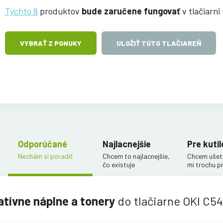
Týchto 8
produktov
bude zaručene fungovať
v tlačiarn
VYBRAŤ Z PONUKY
ULOŽIŤ TÚTO TLAČIAREŇ
Odporúčané
Najlacnejšie
Pre kutil
Nechám si poradiť
Chcem to najlacnejšie,
Chcem ušetr
čo existuje
mi trochu p
atívne náplne a tonery
do tlačiarne OKI C5