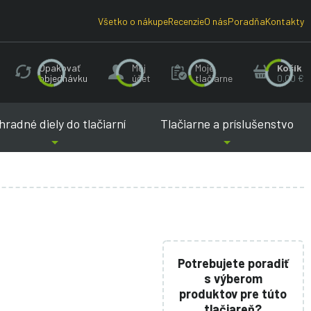
Všetko o nákupe
Recenzie
O nás
Poradňa
Kontakty
Opakovať
Môj
Moje
Košík
objednávku
účet
tlačiarne
0.00 €
radné diely do tlačiarní
Tlačiarne a príslušenstvo
Potrebujete poradiť
s výberom
produktov pre túto
tlačiareň?