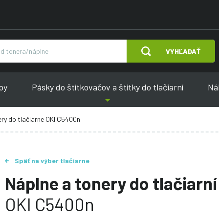
VYHĽADAŤ
py
Pásky do štítkovačov a štítky do tlačiarní
Náh
ery do tlačiarne OKI C5400n
Späť na výber tlačiarne
Náplne a tonery do tlačiarní
OKI C5400n