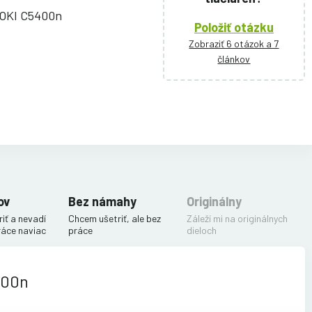
i OKI C5400n
Položiť otázku
Zobraziť 6 otázok a 7
článkov
ov
Bez námahy
Originálny
iť a nevadí
Chcem ušetriť, ale bez
Záleží mi na originálnych
ráce naviac
práce
dieloch
400n