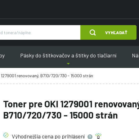
VYHĽADAŤ
py
Pásky do štítkovačov a štítky do tlačiarní
Náh
I 1279001 renovovaný, B710/720/730 - 15000 strán
Toner pre OKI 1279001 renovovan
B710/720/730 - 15000 strán
Výhodnejšia cena po
prihlásení