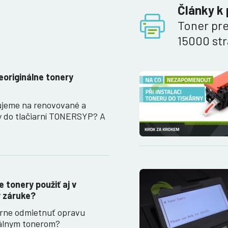
Články k
Toner pre
15000 st
eoriginálne tonery
ujeme na renovované a
y do tlačiarní TONERSYP? A
…
 tonery použiť aj v
 v záruke?
arne odmietnuť opravu
nálnym tonerom?