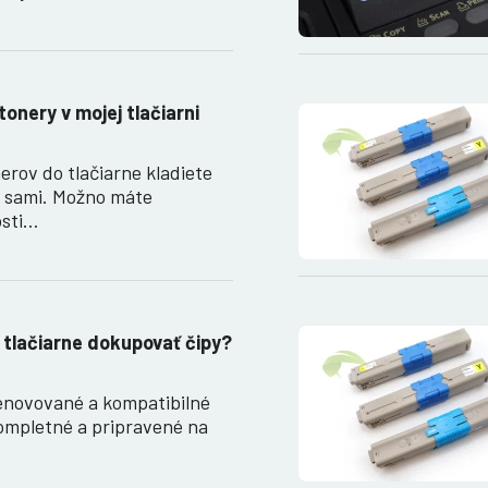
tonery v mojej tlačiarni
erov do tlačiarne kladiete
e sami. Možno máte
osti…
 tlačiarne dokupovať čipy?
enovované a kompatibilné
ompletné a pripravené na