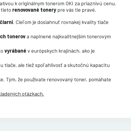
atívou k originálnym tonerom OKI za priaznivú cenu.
 tieto
renovované tonery
pre vás tie pravé.
čiarni
. Cieľom je dosiahnuť rovnakej kvality tlače
ych tonerov
a naplnené najkvalitnejším tonerovým
to
vyrábané
v európskych krajinách, ako je
 tlače, ale tiež spoľahlivosť a skutočnú kapacitu
dke. Tým, že používate renovovaný toner, pomáhate
kladených otázkach.