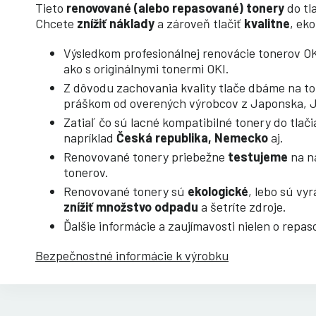
Tieto
renovované (alebo repasované) tonery
do tl
Chcete
znížiť náklady
a zároveň tlačiť
kvalitne
, ek
Výsledkom profesionálnej renovácie tonerov OKI
ako s originálnymi tonermi OKI.
Z dôvodu zachovania kvality tlače dbáme na to
práškom od overených výrobcov z Japonska, Ju
Zatiaľ čo sú lacné kompatibilné tonery do tlač
napríklad
Česká republika, Nemecko
aj.
Renovované tonery priebežne
testujeme
na na
tonerov.
Renovované tonery sú
ekologické
, lebo sú vy
znížiť množstvo odpadu
a šetríte zdroje.
Ďalšie informácie a zaujímavosti nielen o repa
Bezpečnostné informácie k výrobku