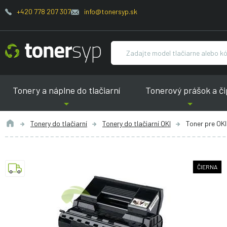
+420 778 207 307
info@tonersyp.sk
Tonery a náplne do tlačiarní
Tonerový prášok a či
Tonery do tlačiarní
Tonery do tlačiarní OKI
Toner pre OK
ČIERNA