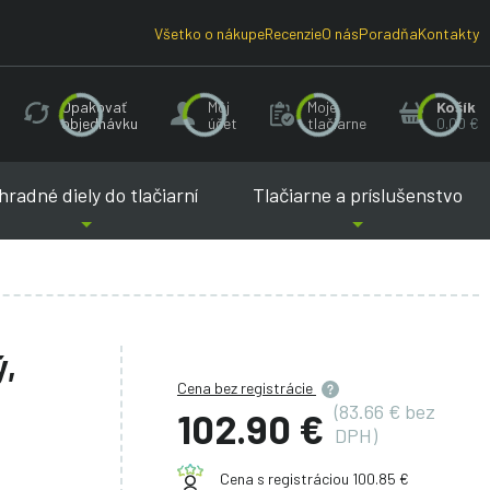
Všetko o nákupe
Recenzie
O nás
Poradňa
Kontakty
Opakovať
Môj
Moje
Košík
objednávku
účet
tlačiarne
0.00 €
radné diely do tlačiarní
Tlačiarne a príslušenstvo
ý,
Cena bez registrácie
(83.66 € bez
102.90 €
DPH)
Cena s registráciou 100.85 €