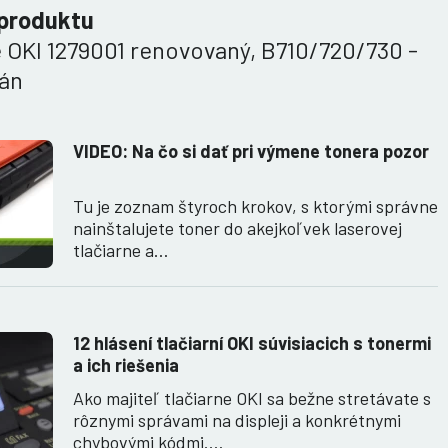
 produktu
 OKI 1279001 renovovaný, B710/720/730 -
rán
VIDEO: Na čo si dať pri výmene tonera pozor
Tu je zoznam štyroch krokov, s ktorými správne
nainštalujete toner do akejkoľvek laserovej
tlačiarne a…
12 hlásení tlačiarní OKI súvisiacich s tonermi
a ich riešenia
Ako majiteľ tlačiarne OKI sa bežne stretávate s
rôznymi správami na displeji a konkrétnymi
chybovými kódmi.…