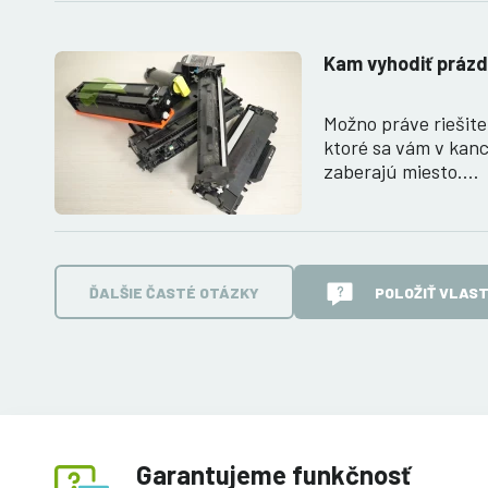
Kam vyhodiť prázd
Možno práve riešite
ktoré sa vám v kanc
zaberajú miesto.…
ĎALŠIE ČASTÉ OTÁZKY
POLOŽIŤ VLAS
Garantujeme funkčnosť