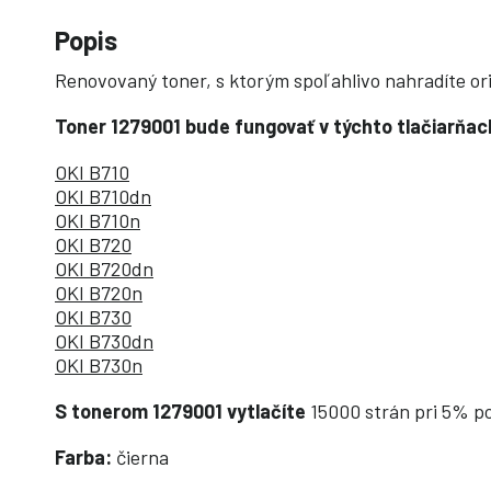
Popis
Renovovaný toner, s ktorým spoľahlivo nahradíte ori
Toner 1279001 bude fungovať v týchto tlačiarňac
OKI B710
OKI B710dn
OKI B710n
OKI B720
OKI B720dn
OKI B720n
OKI B730
OKI B730dn
OKI B730n
S tonerom 1279001 vytlačíte
15000 strán pri 5% po
Farba:
čierna