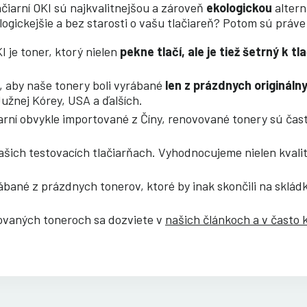
ačiarní OKI sú najkvalitnejšou a zároveň
ekologickou
altern
ologickejšie a bez starosti o vašu tlačiareň? Potom sú práve
 je toner, ktorý nielen
pekne tlačí, ale je tiež šetrný k tla
, aby naše tonery boli vyrábané
len z prázdnych origináln
žnej Kórey, USA a ďalších.
iarní obvykle importované z Číny, renovované tonery sú čas
šich testovacích tlačiarňach. Vyhodnocujeme nielen kvalitu
rábané z prázdnych tonerov, ktoré by inak skončili na sklá
sovaných toneroch sa dozviete v
našich článkoch a v často 