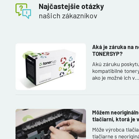
Najčastejšie otázky
našich zákazníkov
Aká je záruka na n
TONERSYP?
Akú záruku poskyt
kompatibilné toner
ako je možné ich v
Môžem neoriginálne
tlačiarni, ktorá je
Môže výrobca tlači
tlačiarne s neorigi