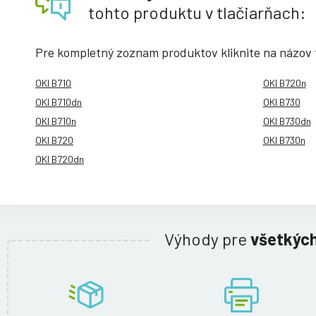
tohto produktu v tlačiarňach:
Pre kompletný zoznam produktov kliknite na názov t
OKI B710
OKI B720n
OKI B710dn
OKI B730
OKI B710n
OKI B730dn
OKI B720
OKI B730n
OKI B720dn
Výhody pre
všetkýc