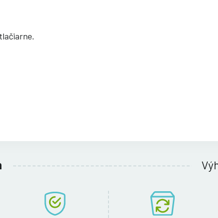
lačiarne.
h
Vý