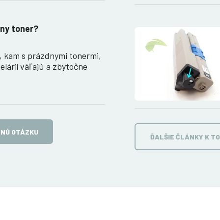
ny toner?
, kam s prázdnymi tonermi,
elárií váľajú a zbytočne
TNÚ OTÁZKU
ĎALŠIE ČLÁNKY K T