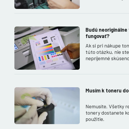
Budú neoriginálne 
fungovať?
Ak si pri nákupe ton
túto otázku, nie st
nepríjemné skúsen
Musím k toneru do
Nemusíte. Všetky r
tonery dostanete k
použitie.