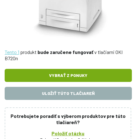
Tento 1
produkt
bude zaručene fungovať
v tlačiarni OKI
B720n
VYBRAŤ Z PONUKY
ULOŽIŤ TÚTO TLAČIAREŇ
Potrebujete poradiť s výberom produktov pre túto
tlačiareň?
Položiť otázku