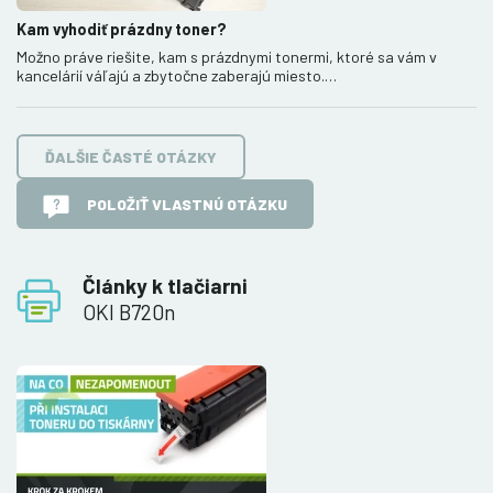
Kam vyhodiť prázdny toner?
Možno práve riešite, kam s prázdnymi tonermi, ktoré sa vám v
kancelárií váľajú a zbytočne zaberajú miesto.…
ĎALŠIE ČASTÉ OTÁZKY
POLOŽIŤ VLASTNÚ OTÁZKU
Články k tlačiarni
OKI B720n