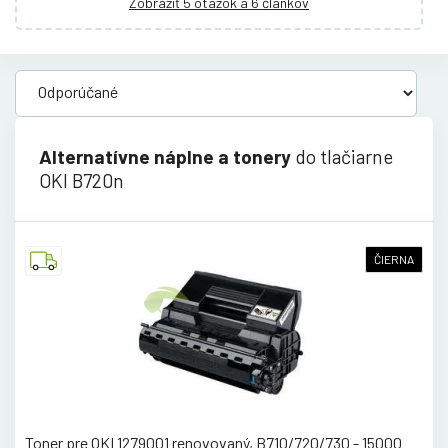
Zobraziť 5 otázok a 6 článkov
Alternatívne náplne a tonery
do tlačiarne
OKI B720n
ČIERNA
Toner pre OKI 1279001 renovovaný, B710/720/730 - 15000