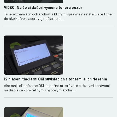
VIDEO: Na čo si dať pri výmene tonera pozor
Tu je zoznam štyroch krokov, s ktorými správne nainštalujete toner
do akejkoľvek laserovej tlačiarne a…
12 hlásení tlačiarní OKI súvisiacich s tonermi a ich riešenia
Ako majiteľ tlačiarne OKI sa bežne stretávate s rôznymi správami
na displeji a konkrétnymi chybovými kódmi.…