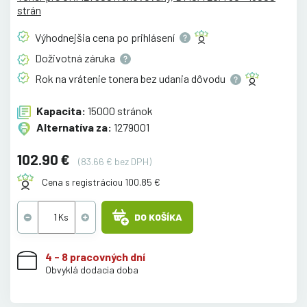
strán
Výhodnejšia cena po
prihlásení
Doživotná
záruka
Rok na vrátenie tonera bez udania
dôvodu
Kapacita:
15000 stránok
Alternatíva za:
1279001
102.90 €
(83.66 € bez DPH)
Cena s registráciou 100.85 €
DO KOŠÍKA
4 - 8 pracovných dní
Obvyklá dodacia doba