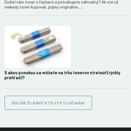
Došiel vám toner v tlačiarni a potrebujete náhradný? Ak ste už
niekedy toner kupovali, pojmy originálne,…
S akou ponukou sa môžete na trhu tonerov stretnúť (rýchly
prehľad)?
ĎALŠIE ČLÁNKY K TEJTO TLAČIARNI