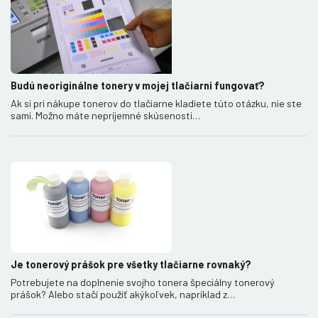
Budú neoriginálne tonery v mojej tlačiarni fungovať?
Ak si pri nákupe tonerov do tlačiarne kladiete túto otázku, nie ste
sami. Možno máte nepríjemné skúsenosti…
Je tonerový prášok pre všetky tlačiarne rovnaký?
Potrebujete na doplnenie svojho tonera špeciálny tonerový
prášok? Alebo stačí použiť akýkoľvek, napríklad z…