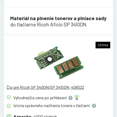
Materiál na plnenie tonerov a plniace sady
do tlačiarne Ricoh Aficio SP 3410DN
ČIERNA
Čip pre Ricoh SP 3400N/SP 3410DN, 406522
Výhodnejšia cena po
prihlásení
Istota správneho načítania tonera v
tlačiarni
Kapacita:
4000 stránok