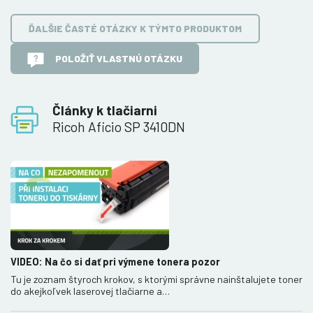
ĎALŠIE ČASTÉ OTÁZKY K TÝMTO PRODUKTOM
POLOŽIŤ VLASTNÚ OTÁZKU
Články k tlačiarni
Ricoh Aficio SP 3410DN
VIDEO: Na čo si dať pri výmene tonera pozor
Tu je zoznam štyroch krokov, s ktorými správne nainštalujete toner
do akejkoľvek laserovej tlačiarne a…