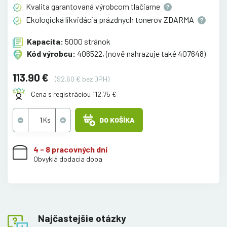
Kvalita garantovaná výrobcom
tlačiarne
Ekologická likvidácia prázdnych tonerov
ZDARMA
Kapacita:
5000 stránok
Kód výrobcu:
406522, (nově nahrazuje také 407648)
113.90 €
(92.60 € bez DPH)
Cena s registráciou 112.75 €
DO KOŠÍKA
4 - 8 pracovných dní
Obvyklá dodacia doba
Najčastejšie otázky