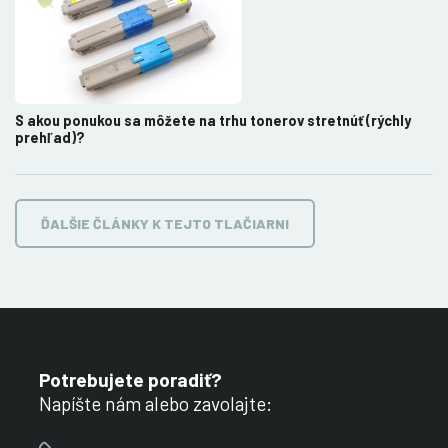
S akou ponukou sa môžete na trhu tonerov stretnúť (rýchly
prehľad)?
ĎALŠIE ČLÁNKY K TEJTO TLAČIARNI
Potrebujete poradiť?
Napíšte nám alebo zavolajte: