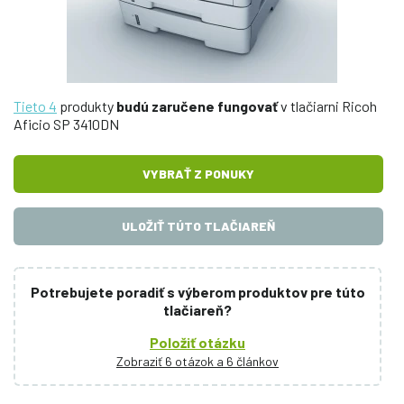
Tieto 4
produkty
budú zaručene fungovať
v tlačiarni Ricoh
Aficio SP 3410DN
VYBRAŤ Z PONUKY
ULOŽIŤ TÚTO TLAČIAREŇ
Potrebujete poradiť s výberom produktov pre túto
tlačiareň?
Položiť otázku
Zobraziť 6 otázok a 6 článkov