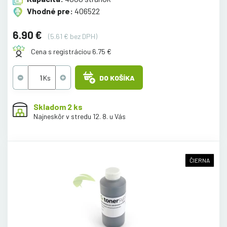
Vhodné pre:
406522
6.90 €
(5.61 € bez DPH)
Cena s registráciou 6.75 €
DO KOŠÍKA
Skladom 2 ks
Najneskôr v stredu 12. 8. u Vás
ČIERNA