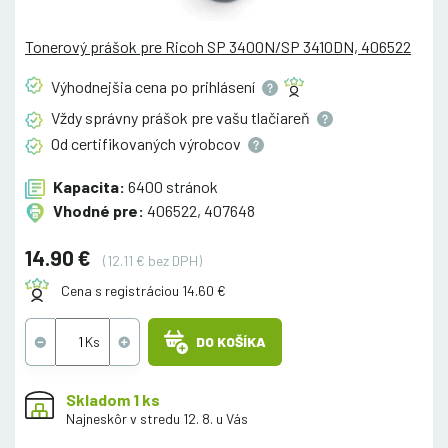
Tonerový prášok pre Ricoh SP 3400N/SP 3410DN, 406522
Výhodnejšia cena po
prihlásení
Vždy správny prášok pre vašu
tlačiareň
Od certifikovaných
výrobcov
Kapacita:
6400 stránok
Vhodné pre:
406522, 407648
14.90 €
(12.11 € bez DPH)
Cena s registráciou 14.60 €
DO KOŠÍKA
Skladom 1 ks
Najneskôr v stredu 12. 8. u Vás