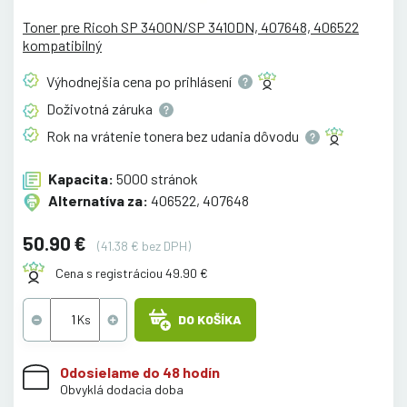
Toner pre Ricoh SP 3400N/SP 3410DN, 407648, 406522
kompatibilný
Výhodnejšia cena po
prihlásení
Doživotná
záruka
Rok na vrátenie tonera bez udania
dôvodu
Kapacita:
5000 stránok
Alternatíva za:
406522, 407648
50.90 €
(41.38 € bez DPH)
Cena s registráciou 49.90 €
DO KOŠÍKA
Odosielame do 48 hodín
Obvyklá dodacia doba