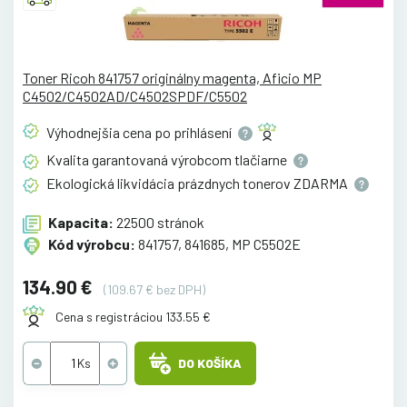
Toner Ricoh 841757 originálny magenta, Aficio MP
C4502/C4502AD/C4502SPDF/C5502
Výhodnejšia cena po
prihlásení
Kvalita garantovaná výrobcom
tlačiarne
Ekologická likvidácia prázdnych tonerov
ZDARMA
Kapacita:
22500 stránok
Kód výrobcu:
841757, 841685, MP C5502E
134.90 €
(109.67 € bez DPH)
Cena s registráciou 133.55 €
DO KOŠÍKA