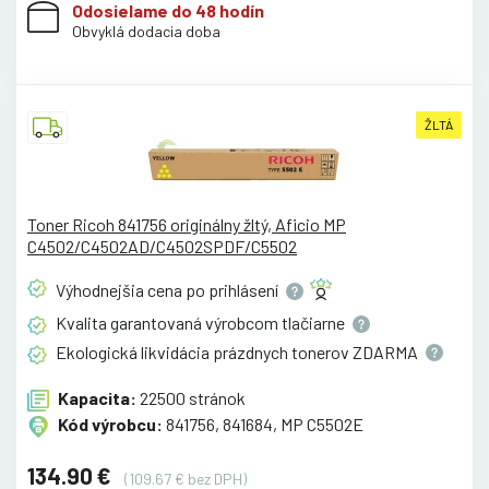
Odosielame do 48 hodín
Obvyklá dodacia doba
ŽLTÁ
Toner Ricoh 841756 originálny žltý, Aficio MP
C4502/C4502AD/C4502SPDF/C5502
Výhodnejšia cena po
prihlásení
Kvalita garantovaná výrobcom
tlačiarne
Ekologická likvidácia prázdnych tonerov
ZDARMA
Kapacita:
22500 stránok
Kód výrobcu:
841756, 841684, MP C5502E
134.90 €
(109.67 € bez DPH)