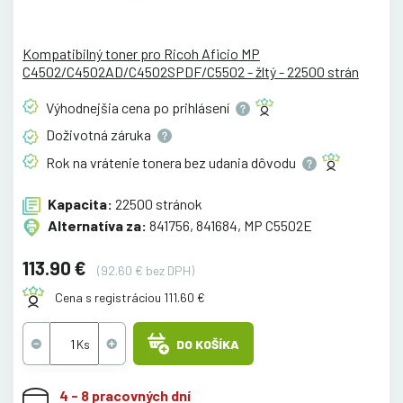
Kompatibilný toner pro Ricoh Aficio MP
C4502/C4502AD/C4502SPDF/C5502 - žltý - 22500 strán
Výhodnejšia cena po
prihlásení
Doživotná
záruka
Rok na vrátenie tonera bez udania
dôvodu
Kapacita:
22500 stránok
Alternatíva za:
841756, 841684, MP C5502E
113.90 €
(92.60 € bez DPH)
Cena s registráciou 111.60 €
DO KOŠÍKA
4 - 8 pracovných dní