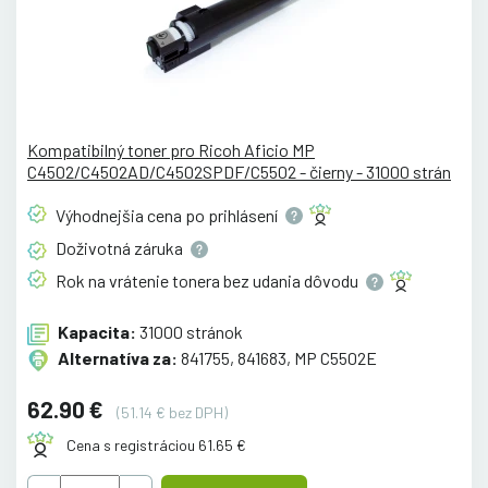
Kompatibilný toner pro Ricoh Aficio MP
C4502/C4502AD/C4502SPDF/C5502 - čierny - 31000 strán
Výhodnejšia cena po
prihlásení
Doživotná
záruka
Rok na vrátenie tonera bez udania
dôvodu
Kapacita:
31000 stránok
Alternatíva za:
841755, 841683, MP C5502E
62.90 €
(51.14 € bez DPH)
Cena s registráciou 61.65 €