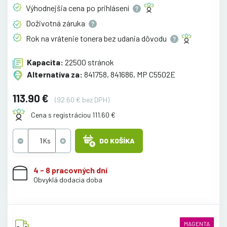
Výhodnejšia cena po
prihlásení
Doživotná
záruka
Rok na vrátenie tonera bez udania
dôvodu
Kapacita:
22500 stránok
Alternatíva za:
841758, 841686, MP C5502E
113.90 €
(92.60 € bez DPH)
Cena s registráciou 111.60 €
DO KOŠÍKA
4 - 8 pracovných dní
Obvyklá dodacia doba
MAGENTA