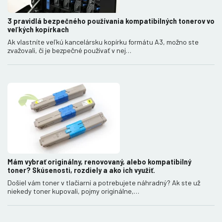
3 pravidlá bezpečného používania kompatibilných tonerov vo
veľkých kopírkach
Ak vlastníte veľkú kancelársku kopírku formátu A3, možno ste
zvažovali, či je bezpečné používať v nej…
Mám vybrať originálny, renovovaný, alebo kompatibilný
toner? Skúsenosti, rozdiely a ako ich využiť.
Došiel vám toner v tlačiarni a potrebujete náhradný? Ak ste už
niekedy toner kupovali, pojmy originálne,…