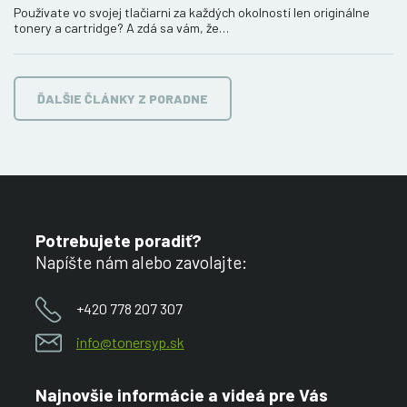
Používate vo svojej tlačiarni za každých okolností len originálne
tonery a cartridge? A zdá sa vám, že…
ĎALŠIE ČLÁNKY Z PORADNE
Potrebujete poradiť?
Napíšte nám alebo zavolajte:
+420 778 207 307
info@tonersyp.sk
Najnovšie informácie a videá pre Vás