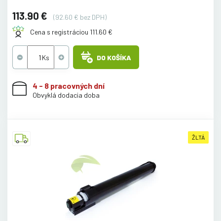
113.90 €
(92.60 € bez DPH)
Cena s registráciou 111.60 €
DO KOŠÍKA
4 - 8 pracovných dní
Obvyklá dodacia doba
ŽLTÁ