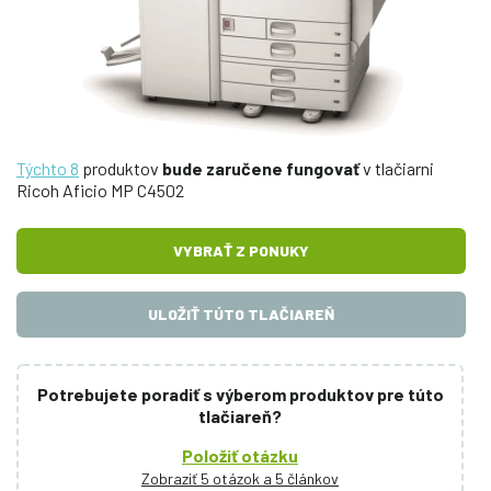
Týchto 8
produktov
bude zaručene fungovať
v tlačiarni
Ricoh Aficio MP C4502
VYBRAŤ Z PONUKY
ULOŽIŤ TÚTO TLAČIAREŇ
Potrebujete poradiť s výberom produktov pre túto
tlačiareň?
Položiť otázku
Zobraziť 5 otázok a 5 článkov