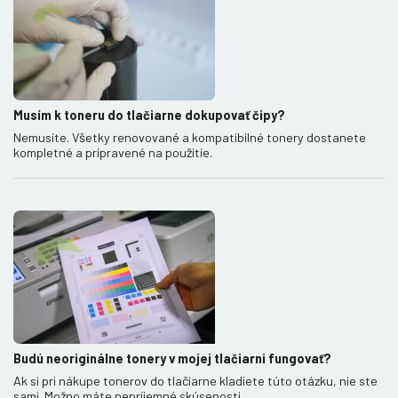
Musím k toneru do tlačiarne dokupovať čipy?
Nemusíte. Všetky renovované a kompatibilné tonery dostanete
kompletné a pripravené na použitie.
Budú neoriginálne tonery v mojej tlačiarni fungovať?
Ak si pri nákupe tonerov do tlačiarne kladiete túto otázku, nie ste
sami. Možno máte nepríjemné skúsenosti…