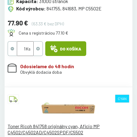
Kapacita:
31000 stránok
Kód výrobcu:
841755, 841683, MP C5502E
77.90 €
(63.33 € bez DPH)
Cena s registráciou 77.10 €
DO KOŠÍKA
Odosielame do 48 hodín
Obvyklá dodacia doba
CYAN
Toner Ricoh 841758 originálny cyan, Aficio MP
C4502/C4502AD/C4502SPDF/C5502