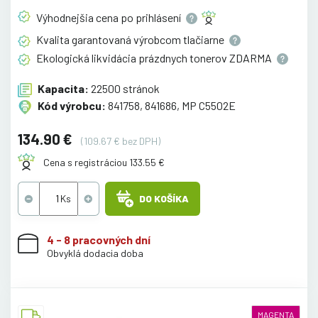
Výhodnejšia cena po
prihlásení
Kvalita garantovaná výrobcom
tlačiarne
Ekologická likvidácia prázdnych tonerov
ZDARMA
Kapacita:
22500 stránok
Kód výrobcu:
841758, 841686, MP C5502E
134.90 €
(109.67 € bez DPH)
Cena s registráciou 133.55 €
DO KOŠÍKA
4 - 8 pracovných dní
Obvyklá dodacia doba
MAGENTA