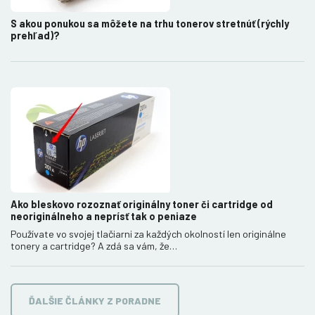
S akou ponukou sa môžete na trhu tonerov stretnúť (rýchly
prehľad)?
Ako bleskovo rozoznať originálny toner či cartridge od
neoriginálneho a neprísť tak o peniaze
Používate vo svojej tlačiarni za každých okolností len originálne
tonery a cartridge? A zdá sa vám, že…
ĎALŠIE ČLÁNKY Z PORADNE