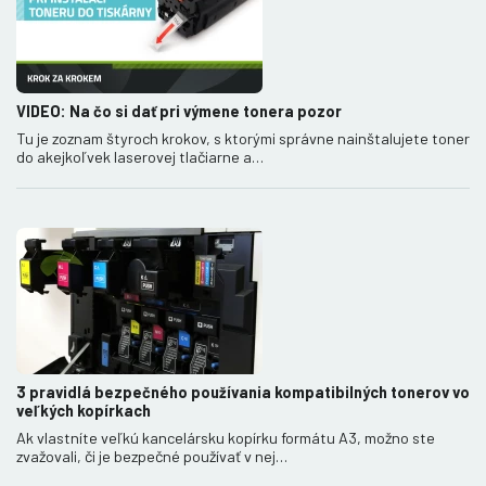
VIDEO: Na čo si dať pri výmene tonera pozor
Tu je zoznam štyroch krokov, s ktorými správne nainštalujete toner
do akejkoľvek laserovej tlačiarne a…
3 pravidlá bezpečného používania kompatibilných tonerov vo
veľkých kopírkach
Ak vlastníte veľkú kancelársku kopírku formátu A3, možno ste
zvažovali, či je bezpečné používať v nej…