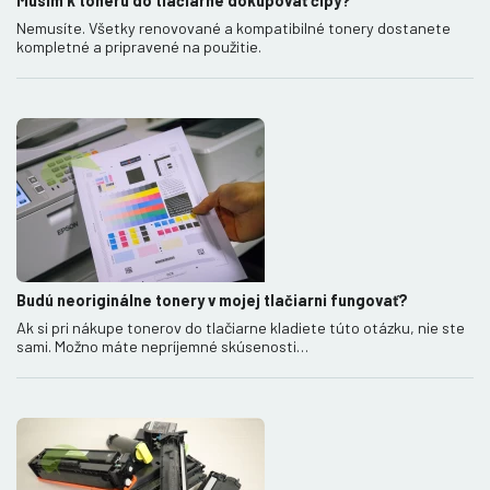
Musím k toneru do tlačiarne dokupovať čipy?
Nemusíte. Všetky renovované a kompatibilné tonery dostanete
kompletné a pripravené na použitie.
Budú neoriginálne tonery v mojej tlačiarni fungovať?
Ak si pri nákupe tonerov do tlačiarne kladiete túto otázku, nie ste
sami. Možno máte nepríjemné skúsenosti…