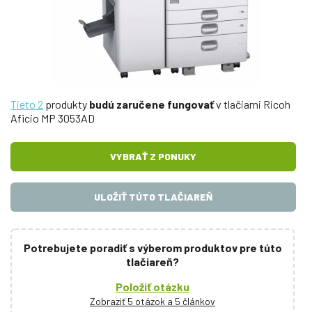
Tieto 2
produkty
budú zaručene fungovať
v tlačiarni Ricoh
Aficio MP 3053AD
VYBRAŤ Z PONUKY
ULOŽIŤ TÚTO TLAČIAREŇ
Potrebujete poradiť s výberom produktov pre túto
tlačiareň?
Položiť otázku
Zobraziť 5 otázok a 5 článkov