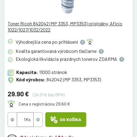
Toner Ricoh 842042 (MP 3353, MP3353) originálny, Aficio
1022/1027/1032/2022
Výhodnejšia cena po
prihlásení
Kvalita garantovaná výrobcom
tlačiarne
Ekologická likvidácia prázdnych tonerov
ZDARMA
Kapacita:
11000 stránok
Kód výrobcu:
842042 (MP 3353, MP3353)
29.90 €
(24.31 € bez DPH)
Cena s registráciou 29.60 €
DO KOŠÍKA