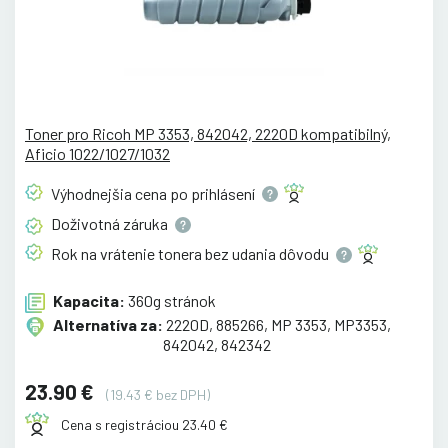
Toner pro Ricoh MP 3353, 842042, 2220D kompatibilný,
Aficio 1022/1027/1032
Výhodnejšia cena po
prihlásení
Doživotná
záruka
Rok na vrátenie tonera bez udania
dôvodu
Kapacita:
360g stránok
Alternatíva za:
2220D, 885266, MP 3353, MP3353,
842042, 842342
23.90 €
(19.43 € bez DPH)
Cena s registráciou 23.40 €