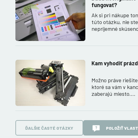
fungovať?
Ak si pri nákupe ton
túto otázku, nie st
nepríjemné skúsen
Kam vyhodiť prázd
Možno práve riešite
ktoré sa vám v kanc
zaberajú miesto.…
ĎALŠIE ČASTÉ OTÁZKY
POLOŽIŤ VLAS