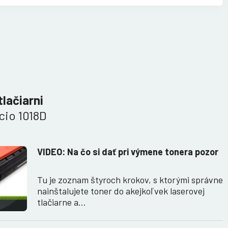
tlačiarni
cio 1018D
VIDEO: Na čo si dať pri výmene tonera pozor
Tu je zoznam štyroch krokov, s ktorými správne
nainštalujete toner do akejkoľvek laserovej
tlačiarne a…