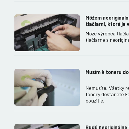
Môžem neoriginálne
tlačiarni, ktorá je
Môže výrobca tlači
tlačiarne s neorigi
Musím k toneru do
Nemusíte. Všetky r
tonery dostanete k
použitie.
Budú neoriginálne 