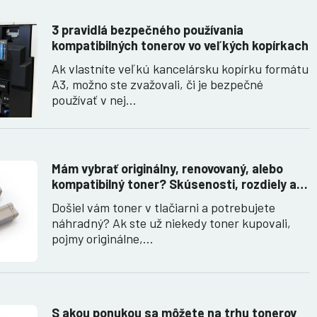
3 pravidlá bezpečného používania
kompatibilných tonerov vo veľkých kopírkach
Ak vlastníte veľkú kancelársku kopírku formátu
A3, možno ste zvažovali, či je bezpečné
používať v nej…
Mám vybrať originálny, renovovaný, alebo
kompatibilný toner? Skúsenosti, rozdiely a
ako ich využiť.
Došiel vám toner v tlačiarni a potrebujete
náhradný? Ak ste už niekedy toner kupovali,
pojmy originálne,…
S akou ponukou sa môžete na trhu tonerov