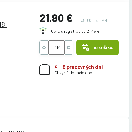
21.90 €
(17.80 € bez DPH)
18,
Cena s registráciou 21.45 €
DO KOŠÍKA
4 - 8 pracovných dní
Obvyklá dodacia doba