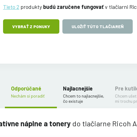
Tieto 2
produkty
budú zaručene fungovať
v tlačiarni Ri
VYBRAŤ Z PONUKY
ULOŽIŤ TÚTO TLAČIAREŇ
Odporúčané
Najlacnejšie
Pre kutil
Nechám si poradiť
Chcem to najlacnejšie,
Chcem ušetr
čo existuje
mi trochu p
atívne náplne a tonery
do tlačiarne Ricoh A