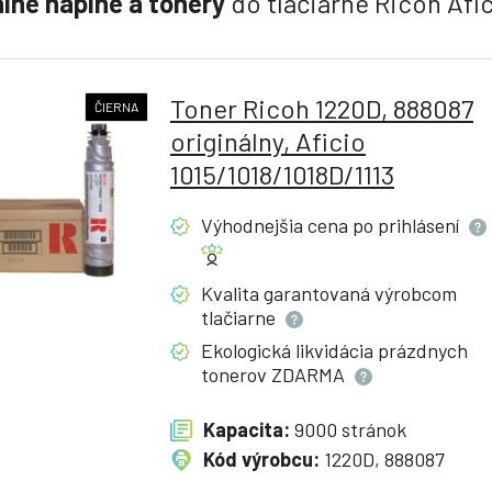
álne náplne a tonery
do tlačiarne Ricoh Afic
Toner Ricoh 1220D, 888087
ČIERNA
originálny, Aficio
1015/1018/1018D/1113
Výhodnejšia cena po
prihlásení
Kvalita garantovaná výrobcom
tlačiarne
Ekologická likvidácia prázdnych
tonerov
ZDARMA
Kapacita:
9000 stránok
Kód výrobcu:
1220D, 888087