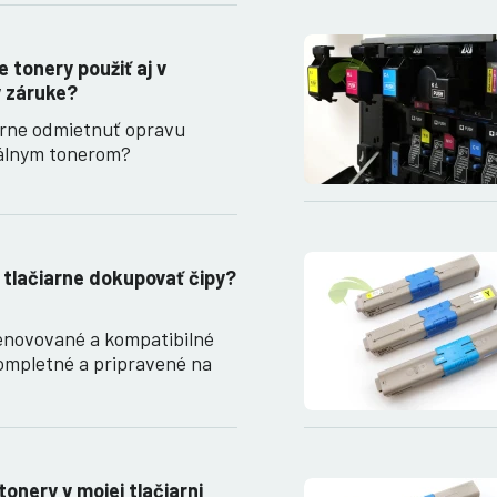
 tonery použiť aj v
 v záruke?
arne odmietnuť opravu
nálnym tonerom?
 tlačiarne dokupovať čipy?
enovované a kompatibilné
ompletné a pripravené na
tonery v mojej tlačiarni