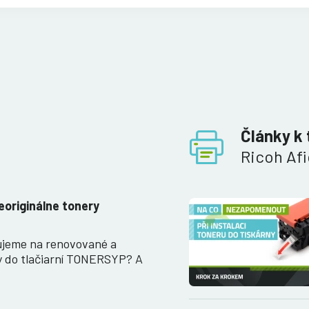
Články k 
Ricoh Afi
eoriginálne tonery
ujeme na renovované a
y do tlačiarní TONERSYP? A
…