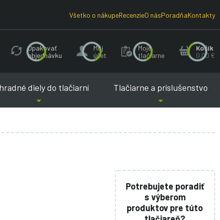
Všetko o nákupe
Recenzie
O nás
Poradňa
Kontakty
Opakovať
Môj
Moje
Košík
objednávku
účet
tlačiarne
0.00 €
radné diely do tlačiarní
Tlačiarne a príslušenstvo
Potrebujete poradiť
s výberom
produktov pre túto
tlačiareň?