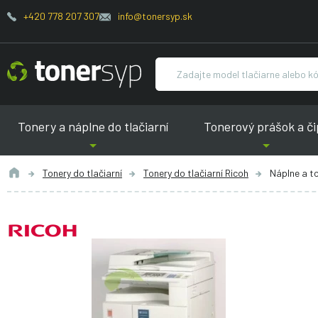
+420 778 207 307
info@tonersyp.sk
Tonery a náplne do tlačiarní
Tonerový prášok a či
Tonery do tlačiarní
Tonery do tlačiarní Ricoh
Náplne a to