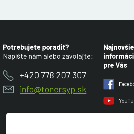
Potrebujete poradiť?
Najnovšie
Napíšte nám alebo zavolajte:
informáci
pre Vás
+420 778 207 307
Faceb
info@tonersyp.sk
YouTu