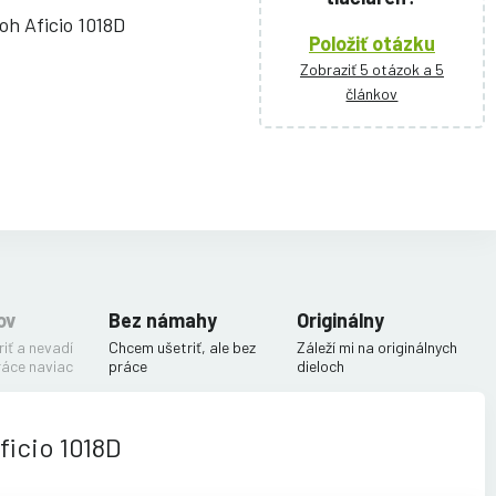
coh Aficio 1018D
Položiť otázku
Zobraziť 5 otázok a 5
článkov
ov
Bez námahy
Originálny
iť a nevadí
Chcem ušetriť, ale bez
Záleží mi na originálnych
ráce naviac
práce
dieloch
ficio 1018D