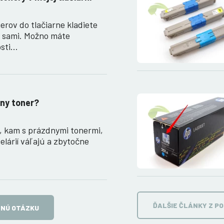
erov do tlačiarne kladiete
e sami. Možno máte
osti…
ny toner?
, kam s prázdnymi tonermi,
elárií váľajú a zbytočne
ĎALŠIE ČLÁNKY Z P
TNÚ OTÁZKU