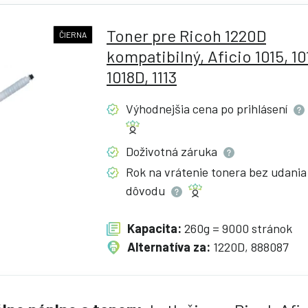
Toner pre Ricoh 1220D
ČIERNA
kompatibilný, Aficio 1015, 10
1018D, 1113
Výhodnejšia cena po
prihlásení
Doživotná
záruka
Rok na vrátenie tonera bez udania
dôvodu
Kapacita:
260g = 9000 stránok
Alternatíva za:
1220D, 888087