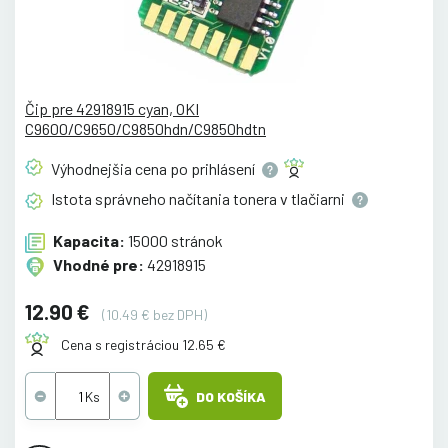
Čip pre 42918915 cyan, OKI
C9600/C9650/C9850hdn/C9850hdtn
Výhodnejšia cena po
prihlásení
Istota správneho načítania tonera v
tlačiarni
Kapacita:
15000 stránok
Vhodné pre:
42918915
12.90 €
(10.49 € bez DPH)
Cena s registráciou 12.65 €
DO KOŠÍKA