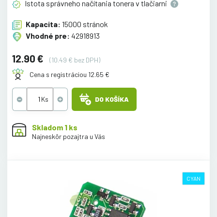
Istota správneho načítania tonera v
tlačiarni
Kapacita:
15000 stránok
Vhodné pre:
42918913
12.90 €
(10.49 € bez DPH)
Cena s registráciou 12.65 €
DO KOŠÍKA
Skladom 1 ks
Najneskôr pozajtra u Vás
CYAN