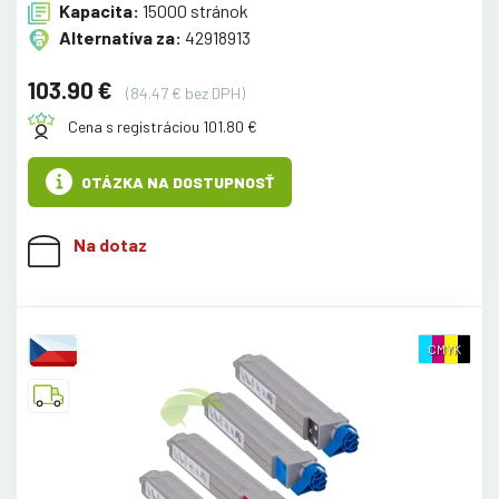
Kapacita:
15000 stránok
Alternatíva za:
42918913
103.90 €
(84.47 € bez DPH)
Cena s registráciou 101.80 €
OTÁZKA NA DOSTUPNOSŤ
Na dotaz
CMYK