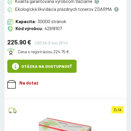
Kvalita garantovaná výrobcom
tlačiarne
Ekologická likvidácia prázdnych tonerov
ZDARMA
Kapacita:
30000 stránok
Kód výrobcu:
42918107
225.90 €
(183.66 € bez DPH)
Cena s registráciou 224.75 €
OTÁZKA NA DOSTUPNOSŤ
Na dotaz
ŽLTÁ