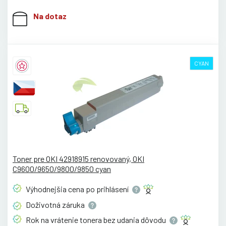
Na dotaz
CYAN
Toner pre OKI 42918915 renovovaný, OKI
C9600/9650/9800/9850 cyan
Výhodnejšia cena po
prihlásení
Doživotná
záruka
Rok na vrátenie tonera bez udania
dôvodu