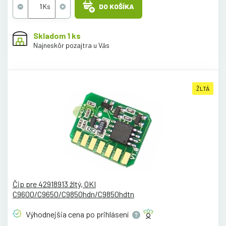
DO KOŠÍKA
Skladom 1 ks
Najneskôr pozajtra u Vás
ŽLTÁ
Čip pre 42918913 žltý, OKI
C9600/C9650/C9850hdn/C9850hdtn
Výhodnejšia cena po
prihlásení