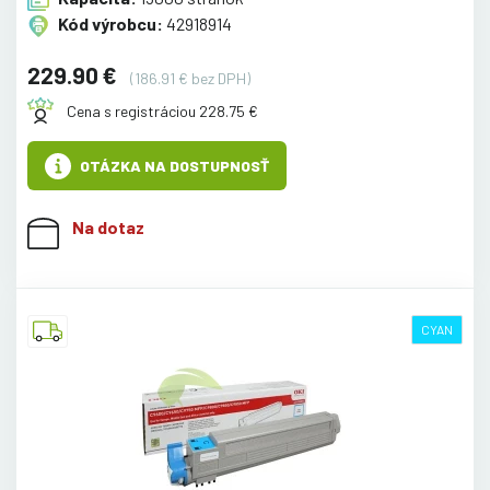
Kód výrobcu:
42918914
229.90 €
(186.91 € bez DPH)
Cena s registráciou 228.75 €
OTÁZKA NA DOSTUPNOSŤ
Na dotaz
CYAN