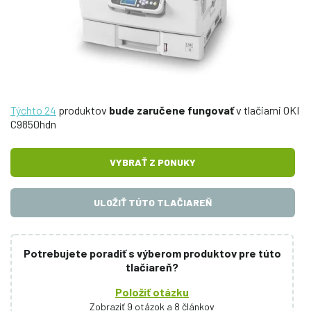
Týchto 24
produktov
bude zaručene fungovať
v tlačiarni OKI
C9850hdn
VYBRAŤ Z PONUKY
ULOŽIŤ TÚTO TLAČIAREŇ
Potrebujete poradiť s výberom produktov pre túto
tlačiareň?
Položiť otázku
Zobraziť 9 otázok a 8 článkov