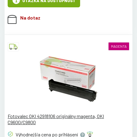
OTÁZKA NA DOSTUPNOSŤ
Na dotaz
MAGENTA
Fotovalec OKI 42918106 originálny magenta, OKI
C9600/C9800
Výhodnejšia cena po
prihlásení