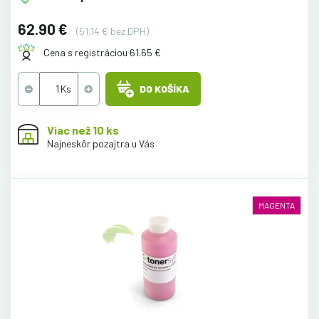
62.90 €
(51.14 € bez DPH)
Cena s registráciou 61.65 €
DO KOŠÍKA
Viac než 10 ks
Najneskôr pozajtra u Vás
MAGENTA