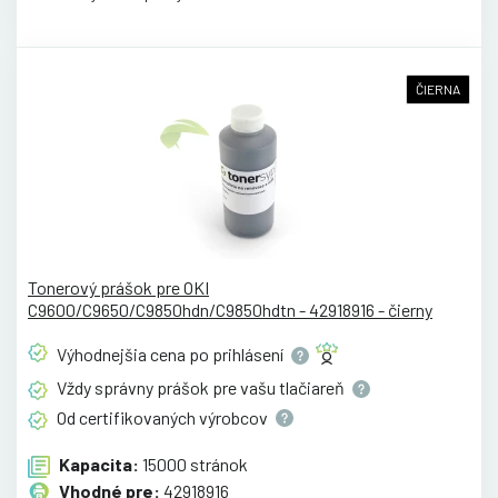
ČIERNA
Tonerový prášok pre OKI
C9600/C9650/C9850hdn/C9850hdtn - 42918916 - čierny
Výhodnejšia cena po
prihlásení
Vždy správny prášok pre vašu
tlačiareň
Od certifikovaných
výrobcov
Kapacita:
15000 stránok
Vhodné pre:
42918916