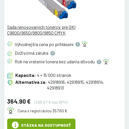
Sada renovovaných tonerov pre OKI
C9600/9650/9800/9850 CMYK
Výhodnejšia cena po
prihlásení
Doživotná
záruka
Rok na vrátenie tonera bez udania
dôvodu
Kapacita:
4 × 15 000 stránok
Alternatíva za:
42918916, 42918915, 42918914,
42918913
364.90 €
(296.67 € bez DPH)
Cena s registráciou 357.60 €
OTÁZKA NA DOSTUPNOSŤ