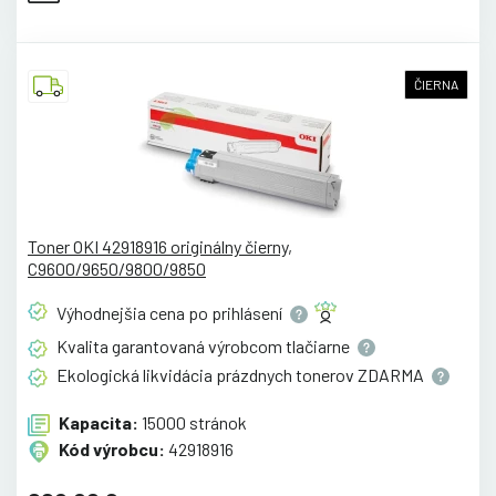
ČIERNA
Toner OKI 42918916 originálny čierny,
C9600/9650/9800/9850
Výhodnejšia cena po
prihlásení
Kvalita garantovaná výrobcom
tlačiarne
Ekologická likvidácia prázdnych tonerov
ZDARMA
Kapacita:
15000 stránok
Kód výrobcu:
42918916