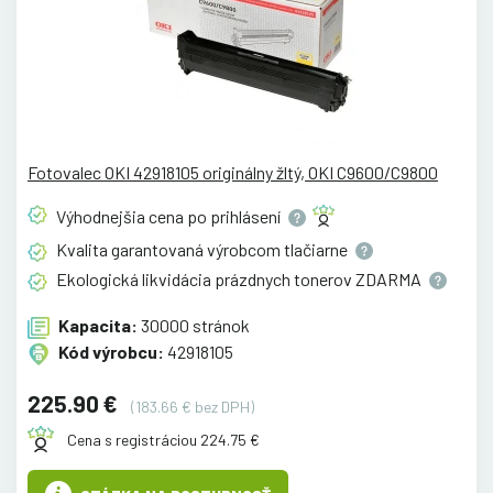
Fotovalec OKI 42918105 originálny žltý, OKI C9600/C9800
Výhodnejšia cena po
prihlásení
Kvalita garantovaná výrobcom
tlačiarne
Ekologická likvidácia prázdnych tonerov
ZDARMA
Kapacita:
30000 stránok
Kód výrobcu:
42918105
225.90 €
(183.66 € bez DPH)
Cena s registráciou 224.75 €