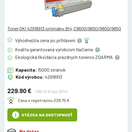
Toner OKI 42918913 originálny žltý, C9600/9650/9800/9850
Výhodnejšia cena po
prihlásení
Kvalita garantovaná výrobcom
tlačiarne
Ekologická likvidácia prázdnych tonerov
ZDARMA
Kapacita:
15000 stránok
Kód výrobcu:
42918913
229.90 €
(186.91 € bez DPH)
Cena s registráciou 228.75 €
OTÁZKA NA DOSTUPNOSŤ
Na dotaz