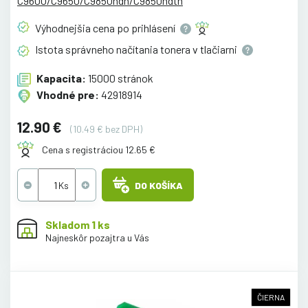
C9600/C9650/C9850hdn/C9850hdtn
Výhodnejšia cena po
prihlásení
Istota správneho načítania tonera v
tlačiarni
Kapacita:
15000 stránok
Vhodné pre:
42918914
12.90 €
(10.49 € bez DPH)
Cena s registráciou 12.65 €
DO KOŠÍKA
Skladom 1 ks
Najneskôr pozajtra u Vás
ČIERNA