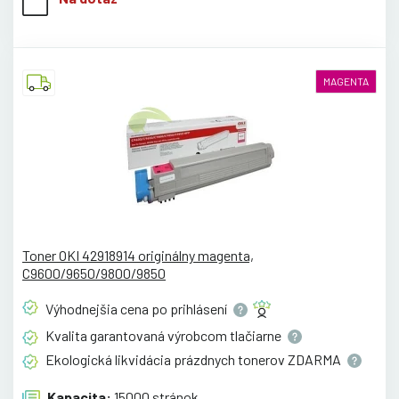
MAGENTA
Toner OKI 42918914 originálny magenta,
C9600/9650/9800/9850
Výhodnejšia cena po
prihlásení
Kvalita garantovaná výrobcom
tlačiarne
Ekologická likvidácia prázdnych tonerov
ZDARMA
Kapacita:
15000 stránok