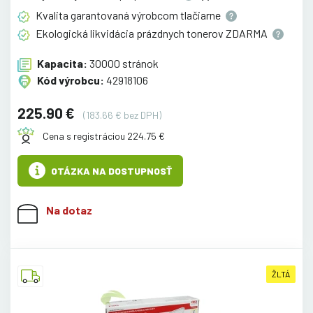
Kvalita garantovaná výrobcom
tlačiarne
Ekologická likvidácia prázdnych tonerov
ZDARMA
Kapacita:
30000 stránok
Kód výrobcu:
42918106
225.90 €
(183.66 € bez DPH)
Cena s registráciou 224.75 €
OTÁZKA NA DOSTUPNOSŤ
Na dotaz
ŽLTÁ