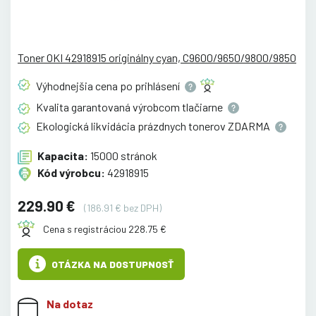
Toner OKI 42918915 originálny cyan, C9600/9650/9800/9850
Výhodnejšia cena po
prihlásení
Kvalita garantovaná výrobcom
tlačiarne
Ekologická likvidácia prázdnych tonerov
ZDARMA
Kapacita:
15000 stránok
Kód výrobcu:
42918915
229.90 €
(186.91 € bez DPH)
Cena s registráciou 228.75 €
OTÁZKA NA DOSTUPNOSŤ
Na dotaz