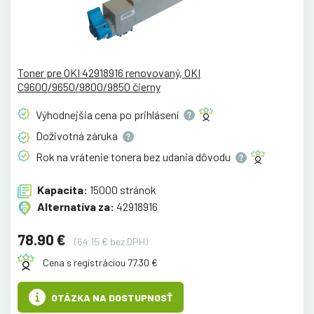
Toner pre OKI 42918916 renovovaný, OKI
C9600/9650/9800/9850 čierny
Výhodnejšia cena po
prihlásení
Doživotná
záruka
Rok na vrátenie tonera bez udania
dôvodu
Kapacita:
15000 stránok
Alternatíva za:
42918916
78.90 €
(64.15 € bez DPH)
Cena s registráciou 77.30 €
OTÁZKA NA DOSTUPNOSŤ