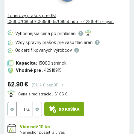
Tonerový prášok pre OKI
C9600/C9650/C9850hdn/C9850hdtn - 42918915 - cyan
Výhodnejšia cena po
prihlásení
Vždy správny prášok pre vašu
tlačiareň
Od certifikovaných
výrobcov
Kapacita:
15000 stránok
Vhodné pre:
42918915
62.90 €
(51.14 € bez DPH)
Cena s registráciou 61.65 €
DO KOŠÍKA
Viac než 10 ks
Najneskôr pozajtra u Vás