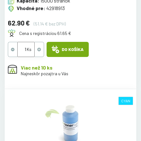
Kapacita:
15000 stránok
Vhodné pre:
42918913
62.90 €
(51.14 € bez DPH)
Cena s registráciou 61.65 €
DO KOŠÍKA
Viac než 10 ks
Najneskôr pozajtra u Vás
CYAN