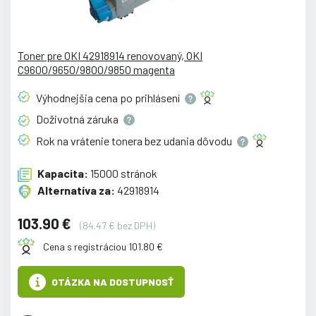
Toner pre OKI 42918914 renovovaný, OKI
C9600/9650/9800/9850 magenta
Výhodnejšia cena po
prihlásení
Doživotná
záruka
Rok na vrátenie tonera bez udania
dôvodu
Kapacita:
15000 stránok
Alternatíva za:
42918914
103.90 €
(84.47 € bez DPH)
Cena s registráciou 101.80 €
OTÁZKA NA DOSTUPNOSŤ