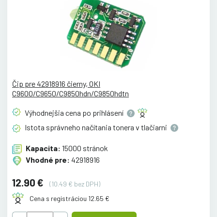
Čip pre 42918916 čierny, OKI
C9600/C9650/C9850hdn/C9850hdtn
Výhodnejšia cena po
prihlásení
Istota správneho načítania tonera v
tlačiarni
Kapacita:
15000 stránok
Vhodné pre:
42918916
12.90 €
(10.49 € bez DPH)
Cena s registráciou 12.65 €