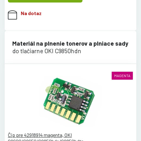
Na dotaz
Materiál na plnenie tonerov a plniace sady
do tlačiarne OKI C9850hdn
MAGENTA
Čip pre 42918914 magenta, OKI