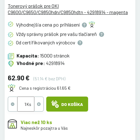
Tonerový prášok pre OKI
C9600/C9650/C9850hdn/C9850hdtn - 42918914 - magenta
Výhodnejšia cena po
prihlásení
Vždy správny prášok pre vašu
tlačiareň
Od certifikovaných
výrobcov
Kapacita:
15000 stránok
Vhodné pre:
42918914
62.90 €
(51.14 € bez DPH)
Cena s registráciou 61.65 €
DO KOŠÍKA
Viac než 10 ks
Najneskôr pozajtra u Vás