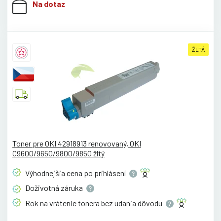
Na dotaz
ŽLTÁ
Toner pre OKI 42918913 renovovaný, OKI
C9600/9650/9800/9850 žltý
Výhodnejšia cena po
prihlásení
Doživotná
záruka
Rok na vrátenie tonera bez udania
dôvodu