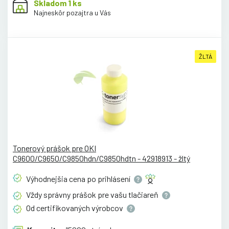
Skladom 1 ks
Najneskôr pozajtra u Vás
ŽLTÁ
Tonerový prášok pre OKI
C9600/C9650/C9850hdn/C9850hdtn - 42918913 - žltý
Výhodnejšia cena po
prihlásení
Vždy správny prášok pre vašu
tlačiareň
Od certifikovaných
výrobcov