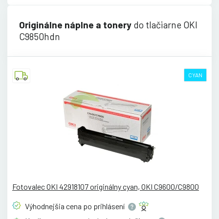
Originálne náplne a tonery
do tlačiarne OKI
C9850hdn
CYAN
Fotovalec OKI 42918107 originálny cyan, OKI C9600/C9800
Výhodnejšia cena po
prihlásení