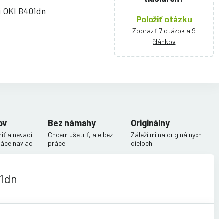
ni OKI B401dn
Položiť otázku
Zobraziť 7 otázok a 9
článkov
ov
Bez námahy
Originálny
iť a nevadí
Chcem ušetriť, ale bez
Záleží mi na originálnych
ráce naviac
práce
dieloch
01dn