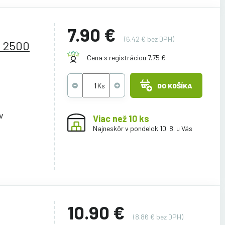
7.90 €
(6.42 € bez DPH)
 2500
Cena s registráciou 7.75 €
DO KOŠÍKA
v
Viac než 10 ks
Najneskôr v pondelok 10. 8. u Vás
10.90 €
(8.86 € bez DPH)