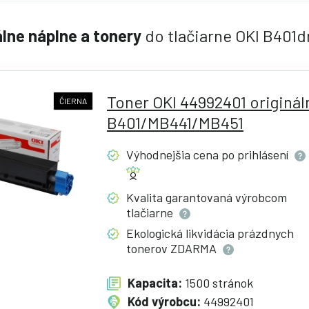
álne náplne a tonery
do tlačiarne OKI B401d
Toner OKI 44992401 originál
ČIERNA
B401/MB441/MB451
Výhodnejšia cena po
prihlásení
Kvalita garantovaná výrobcom
tlačiarne
Ekologická likvidácia prázdnych
tonerov
ZDARMA
Kapacita:
1500 stránok
Kód výrobcu:
44992401