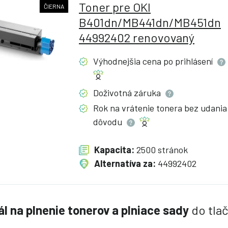
Toner pre OKI
ČIERNA
B401dn/MB441dn/MB451dn
44992402 renovovaný
Výhodnejšia cena po
prihlásení
Doživotná
záruka
Rok na vrátenie tonera bez udania
dôvodu
Kapacita:
2500 stránok
Alternatíva za:
44992402
ál na plnenie tonerov a plniace sady
do tlač