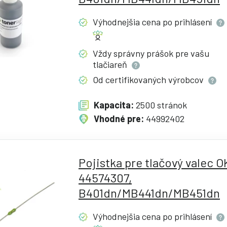
Výhodnejšia cena po
prihlásení
Vždy správny prášok pre vašu
tlačiareň
Od certifikovaných
výrobcov
Kapacita:
2500 stránok
Vhodné pre:
44992402
Pojistka pre tlačový valec O
44574307,
B401dn/MB441dn/MB451dn
Výhodnejšia cena po
prihlásení