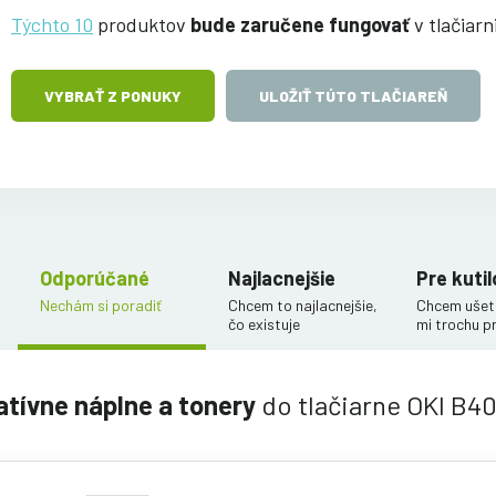
Týchto 10
produktov
bude zaručene fungovať
v tlačiar
VYBRAŤ Z PONUKY
ULOŽIŤ TÚTO TLAČIAREŇ
Odporúčané
Najlacnejšie
Pre kutil
Nechám si poradiť
Chcem to najlacnejšie,
Chcem ušetr
čo existuje
mi trochu p
atívne náplne a tonery
do tlačiarne OKI B4