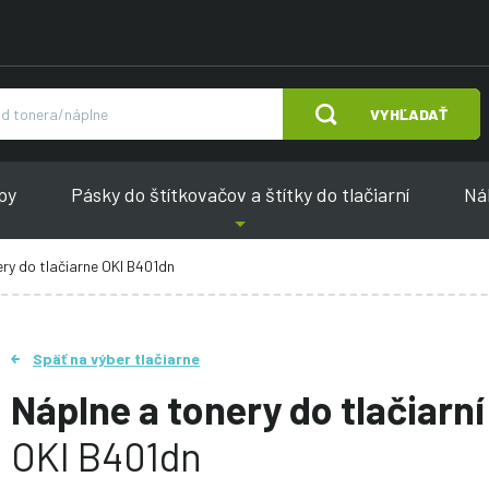
VYHĽADAŤ
py
Pásky do štítkovačov a štítky do tlačiarní
Náh
ry do tlačiarne OKI B401dn
Späť na výber tlačiarne
Náplne a tonery do tlačiarní
OKI B401dn