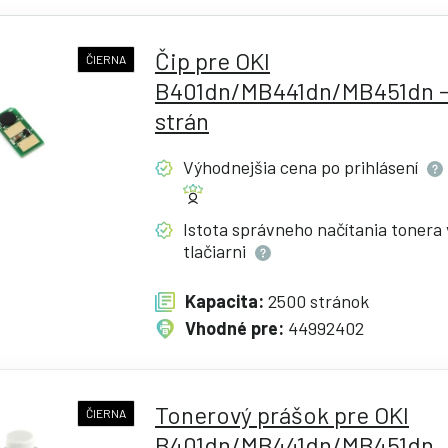
Čip pre OKI
ČIERNA
B401dn/MB441dn/MB451dn -
strán
Výhodnejšia cena po
prihlásení
Istota správneho načítania tonera 
tlačiarni
Kapacita:
2500 stránok
Vhodné pre:
44992402
Tonerový prášok pre OKI
ČIERNA
B401dn/MB441dn/MB451dn