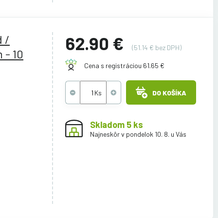
 /
62.90 €
(51.14 € bez DPH)
 - 10
Cena s registráciou 61.65 €
DO KOŠÍKA
Skladom 5 ks
Najneskôr v pondelok 10. 8. u Vás