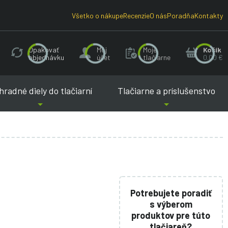
Všetko o nákupe
Recenzie
O nás
Poradňa
Kontakty
Opakovať
Môj
Moje
Košík
objednávku
účet
tlačiarne
0.00 €
radné diely do tlačiarní
Tlačiarne a príslušenstvo
Potrebujete poradiť
s výberom
produktov pre túto
tlačiareň?