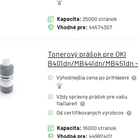
Kapacita:
25000 stránok
Vhodné pre:
44574307
Tonerový prášok pre OKI
B401dn/MB441dn/MB451dn -
Výhodnejšia cena po
prihlásení
Vždy správny prášok pre vašu
tlačiareň
Od certifikovaných
výrobcov
Kapacita:
16000 stránok
Vhodné pre:
44992402