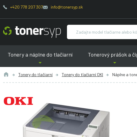
+420 778 207 307
info@tonersyp.sk
Tonery a náplne do tlačiarní
Tonerový prášok a či
Tonery do tlačiarní
Tonery do tlačiarní OKI
Náplne a tone