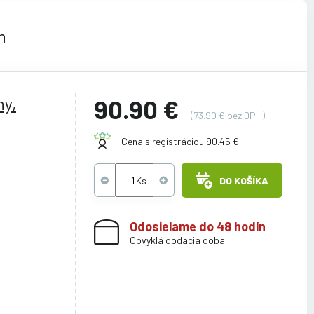
n
ny,
90.90 €
(73.90 € bez DPH)
Cena s registráciou 90.45 €
DO KOŠÍKA
Odosielame do 48 hodín
Obvyklá dodacia doba