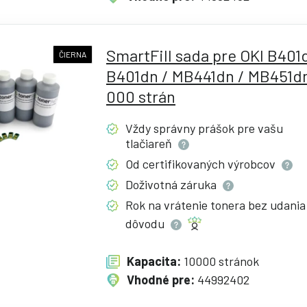
SmartFill sada pre OKI B401d
ČIERNA
B401dn / MB441dn / MB451dn
000 strán
Vždy správny prášok pre vašu
tlačiareň
Od certifikovaných
výrobcov
Doživotná
záruka
Rok na vrátenie tonera bez udania
dôvodu
Kapacita:
10000 stránok
Vhodné pre:
44992402