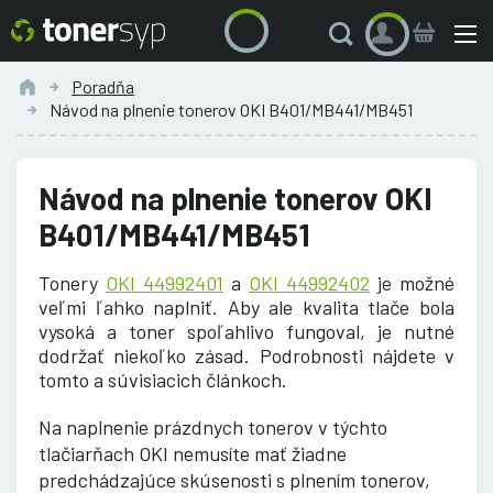
Poradňa
Návod na plnenie tonerov OKI B401/MB441/MB451
Návod na plnenie tonerov OKI
B401/MB441/MB451
Tonery
OKI 44992401
a
OKI 44992402
je možné
veľmi ľahko naplniť. Aby ale kvalita tlače bola
vysoká a toner spoľahlivo fungoval, je nutné
dodržať niekoľko zásad. Podrobnosti nájdete v
tomto a súvisiacich článkoch.
Na naplnenie prázdnych tonerov v týchto
tlačiarňach OKI nemusíte mať žiadne
predchádzajúce skúsenosti s plnením tonerov,