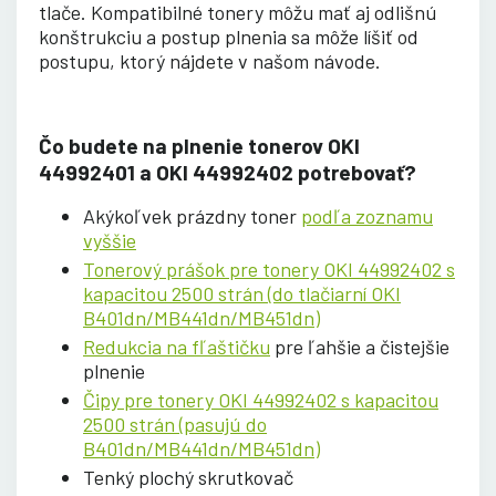
tlače. Kompatibilné tonery môžu mať aj odlišnú
konštrukciu a postup plnenia sa môže líšiť od
postupu, ktorý nájdete v našom návode.
Čo budete na plnenie tonerov OKI
44992401 a OKI 44992402 potrebovať?
Akýkoľvek prázdny toner
podľa zoznamu
vyššie
Tonerový prášok pre tonery OKI 44992402 s
kapacitou 2500 strán (do tlačiarní OKI
B401dn/MB441dn/MB451dn)
Redukcia na fľaštičku
pre ľahšie a čistejšie
plnenie
Čipy pre tonery OKI 44992402 s kapacitou
2500 strán (pasujú do
B401dn/MB441dn/MB451dn)
Tenký plochý skrutkovač