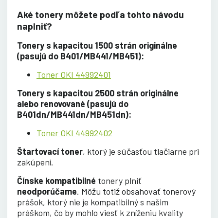
Aké tonery môžete podľa tohto návodu
naplniť?
Tonery s kapacitou 1500 strán originálne
(pasujú do B401/MB441/MB451):
Toner OKI 44992401
Tonery s kapacitou 2500 strán originálne
alebo renovované (pasujú do
B401dn/MB441dn/MB451dn):
Toner OKI 44992402
Štartovací
toner
, ktorý je súčasťou tlačiarne pri
zakúpení.
Čínske kompatibilné
tonery plniť
neodporúčame
. Môžu totiž obsahovať tonerový
prášok, ktorý nie je kompatibilný s našim
práškom, čo by mohlo viesť k zníženiu kvality