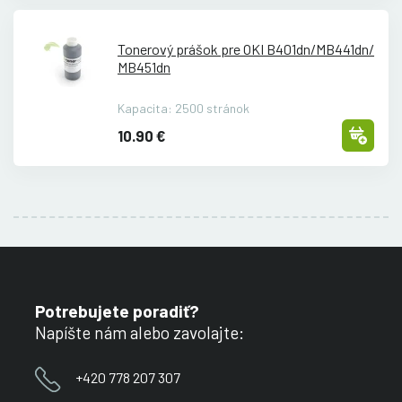
Tonerový prášok pre OKI B401dn/
MB441dn/
MB451dn
Kapacita: 2500 stránok
10.90 €
Potrebujete poradiť?
Napíšte nám alebo zavolajte:
+420 778 207 307