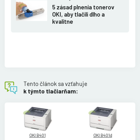
5 zásad plnenia tonerov
OKI, aby tlačili dlho a
kvalitne
Tento článok sa vzťahuje
k týmto tlačiarňam:
OKI B401
OKI B401d