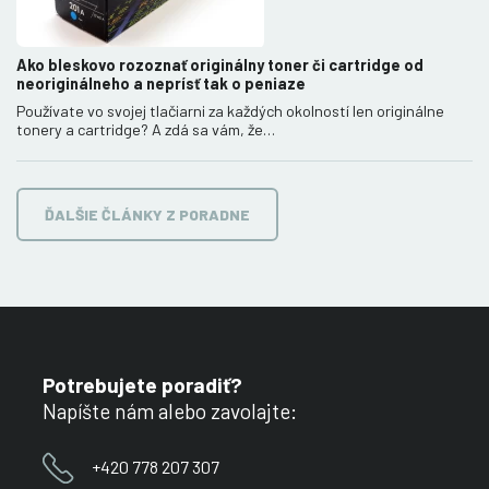
Ako bleskovo rozoznať originálny toner či cartridge od
neoriginálneho a neprísť tak o peniaze
Používate vo svojej tlačiarni za každých okolností len originálne
tonery a cartridge? A zdá sa vám, že…
ĎALŠIE ČLÁNKY Z PORADNE
Potrebujete poradiť?
Napíšte nám alebo zavolajte:
+420 778 207 307