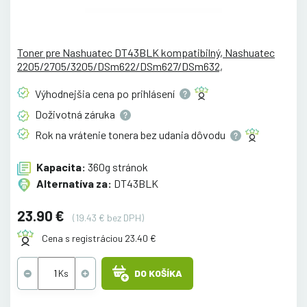
Toner pre Nashuatec DT43BLK kompatibilný, Nashuatec
2205/2705/3205/DSm622/DSm627/DSm632,
Výhodnejšia cena po
prihlásení
Doživotná
záruka
Rok na vrátenie tonera bez udania
dôvodu
Kapacita:
360g stránok
Alternatíva za:
DT43BLK
23.90 €
(19.43 € bez DPH)
Cena s registráciou 23.40 €
DO KOŠÍKA