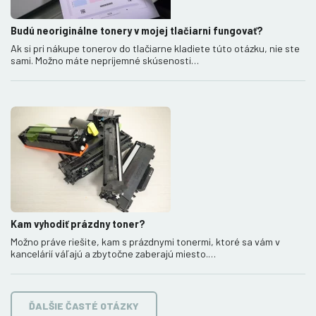
Budú neoriginálne tonery v mojej tlačiarni fungovať?
Ak si pri nákupe tonerov do tlačiarne kladiete túto otázku, nie ste
sami. Možno máte nepríjemné skúsenosti…
Kam vyhodiť prázdny toner?
Možno práve riešite, kam s prázdnymi tonermi, ktoré sa vám v
kancelárií váľajú a zbytočne zaberajú miesto.…
ĎALŠIE ČASTÉ OTÁZKY