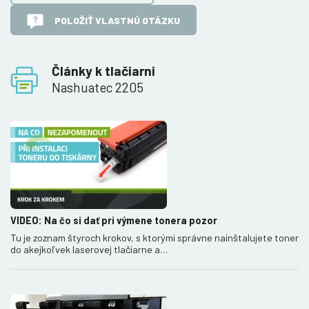
POLOŽIŤ VLASTNÚ OTÁZKU
Články k tlačiarni
Nashuatec 2205
VIDEO: Na čo si dať pri výmene tonera pozor
Tu je zoznam štyroch krokov, s ktorými správne nainštalujete toner
do akejkoľvek laserovej tlačiarne a…