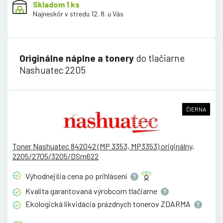
Skladom 1 ks
Najneskôr v stredu 12. 8. u Vás
Originálne náplne a tonery
do tlačiarne
Nashuatec 2205
ČIERNA
Toner Nashuatec 842042 (MP 3353, MP3353) originálny,
2205/2705/3205/DSm622
Výhodnejšia cena po
prihlásení
Kvalita garantovaná výrobcom
tlačiarne
Ekologická likvidácia prázdnych tonerov
ZDARMA