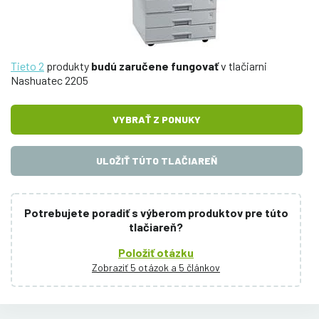
Tieto 2
produkty
budú zaručene fungovať
v tlačiarni
Nashuatec 2205
VYBRAŤ Z PONUKY
ULOŽIŤ TÚTO TLAČIAREŇ
Potrebujete poradiť s výberom produktov pre túto
tlačiareň?
Položiť otázku
Zobraziť 5 otázok a 5 článkov