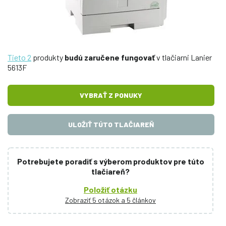
Tieto 2
produkty
budú zaručene fungovať
v tlačiarni Lanier
5613F
VYBRAŤ Z PONUKY
ULOŽIŤ TÚTO TLAČIAREŇ
Potrebujete poradiť s výberom produktov pre túto
tlačiareň?
Položiť otázku
Zobraziť 5 otázok a 5 článkov