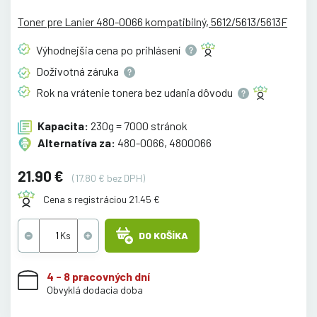
Toner pre Lanier 480-0066 kompatibilný, 5612/5613/5613F
Výhodnejšia cena po
prihlásení
Doživotná
záruka
Rok na vrátenie tonera bez udania
dôvodu
Kapacita:
230g = 7000 stránok
Alternatíva za:
480-0066, 4800066
21.90 €
(17.80 € bez DPH)
Cena s registráciou 21.45 €
DO KOŠÍKA
4 - 8 pracovných dní
Obvyklá dodacia doba