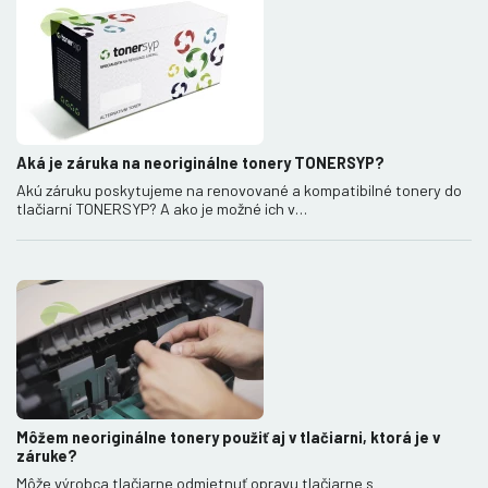
Aká je záruka na neoriginálne tonery TONERSYP?
Akú záruku poskytujeme na renovované a kompatibilné tonery do
tlačiarní TONERSYP? A ako je možné ich v…
Môžem neoriginálne tonery použiť aj v tlačiarni, ktorá je v
záruke?
Môže výrobca tlačiarne odmietnuť opravu tlačiarne s