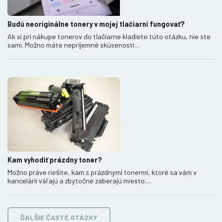
Budú neoriginálne tonery v mojej tlačiarni fungovať?
Ak si pri nákupe tonerov do tlačiarne kladiete túto otázku, nie ste
sami. Možno máte nepríjemné skúsenosti…
Kam vyhodiť prázdny toner?
Možno práve riešite, kam s prázdnymi tonermi, ktoré sa vám v
kancelárií váľajú a zbytočne zaberajú miesto.…
ĎALŠIE ČASTÉ OTÁZKY