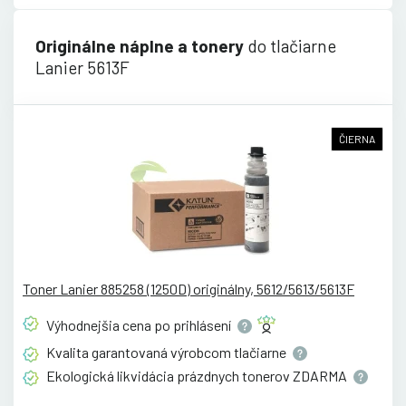
Originálne náplne a tonery
do tlačiarne
Lanier 5613F
ČIERNA
Toner Lanier 885258 (1250D) originálny, 5612/5613/5613F
Výhodnejšia cena po
prihlásení
Kvalita garantovaná výrobcom
tlačiarne
Ekologická likvidácia prázdnych tonerov
ZDARMA