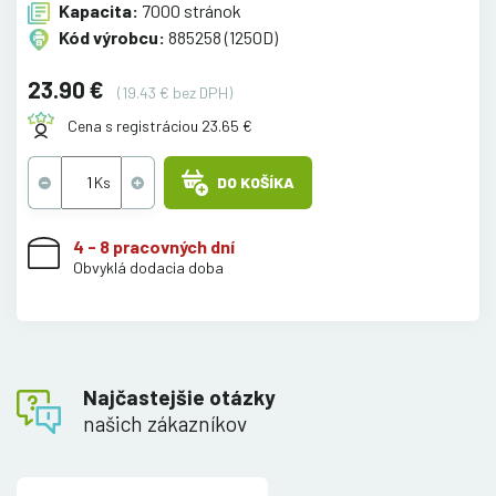
Kapacita:
7000 stránok
Kód výrobcu:
885258 (1250D)
23.90 €
(19.43 € bez DPH)
Cena s registráciou 23.65 €
DO KOŠÍKA
4 - 8 pracovných dní
Obvyklá dodacia doba
Najčastejšie otázky
našich zákazníkov