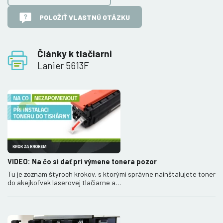
POLOŽIŤ VLASTNÚ OTÁZKU
Články k tlačiarni
Lanier 5613F
VIDEO: Na čo si dať pri výmene tonera pozor
Tu je zoznam štyroch krokov, s ktorými správne nainštalujete toner
do akejkoľvek laserovej tlačiarne a…