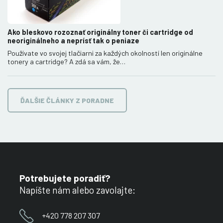
Ako bleskovo rozoznať originálny toner či cartridge od
neoriginálneho a neprísť tak o peniaze
Používate vo svojej tlačiarni za každých okolností len originálne
tonery a cartridge? A zdá sa vám, že…
ĎALŠIE ČLÁNKY Z PORADNE
Potrebujete poradiť?
Napíšte nám alebo zavolajte:
+420 778 207 307