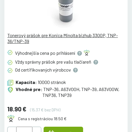
Tonerový prášok pre Konica Minolta bizhub 3300P, TNP-
36/TNP-39
Výhodnejšia cena po
prihlásení
Vždy správny prášok pre vašu
tlačiareň
Od certifikovaných
výrobcov
Kapacita:
10000 stránok
Vhodné pre:
TNP-36, A63V00H, TNP-39, A63V00W,
TNP36, TNP39
18.90 €
(15.37 € bez DPH)
Cena s registráciou 18.50 €