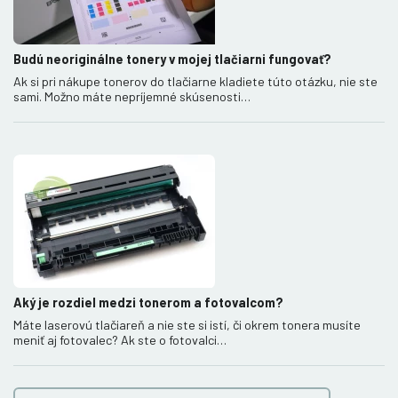
Budú neoriginálne tonery v mojej tlačiarni fungovať?
Ak si pri nákupe tonerov do tlačiarne kladiete túto otázku, nie ste
sami. Možno máte nepríjemné skúsenosti…
Aký je rozdiel medzi tonerom a fotovalcom?
Máte laserovú tlačiareň a nie ste si istí, či okrem tonera musíte
meniť aj fotovalec? Ak ste o fotovalci…