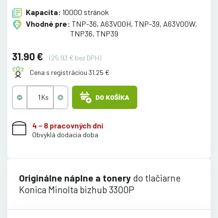
Kapacita:
10000 stránok
Vhodné pre:
TNP-36, A63V00H, TNP-39, A63V00W,
TNP36, TNP39
31.90 €
(25.93 € bez DPH)
Cena s registráciou 31.25 €
DO KOŠÍKA
4 - 8 pracovných dní
Obvyklá dodacia doba
Originálne náplne a tonery
do tlačiarne
Konica Minolta bizhub 3300P