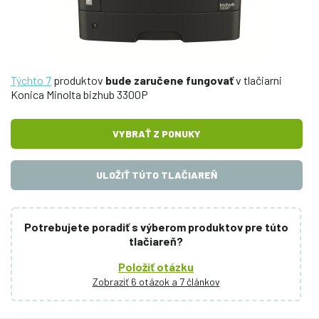
Týchto 7
produktov
bude zaručene fungovať
v tlačiarni
Konica Minolta bizhub 3300P
VYBRAŤ Z PONUKY
ULOŽIŤ TÚTO TLAČIAREŇ
Potrebujete poradiť s výberom produktov pre túto
tlačiareň?
Položiť otázku
Zobraziť 6 otázok a 7 článkov