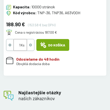
Kapacita:
10000 stránok
Kód výrobcu:
TNP-36, TNP36, A63V00H
188.90 €
(153.58 € bez DPH)
Cena s registráciou 187.00 €
DO KOŠÍKA
Odosielame do 48 hodín
Obvyklá dodacia doba
Najčastejšie otázky
našich zákazníkov