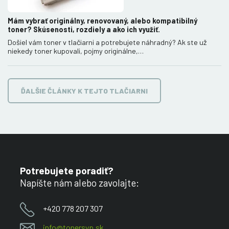
Mám vybrať originálny, renovovaný, alebo kompatibilný
toner? Skúsenosti, rozdiely a ako ich využiť.
Došiel vám toner v tlačiarni a potrebujete náhradný? Ak ste už
niekedy toner kupovali, pojmy originálne,…
ĎALŠIE ČLÁNKY K TEJTO TLAČIARNI
Potrebujete poradiť?
Napíšte nám alebo zavolajte:
+420 778 207 307
info@tonersyp.sk