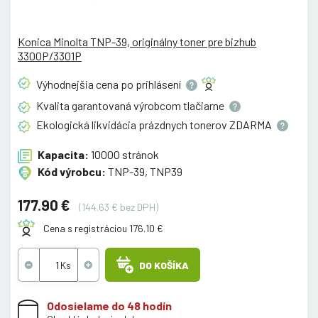
Konica Minolta TNP-39, originálny toner pre bizhub
3300P/3301P
Výhodnejšia cena po
prihlásení
Kvalita garantovaná výrobcom
tlačiarne
Ekologická likvidácia prázdnych tonerov
ZDARMA
Kapacita:
10000 stránok
Kód výrobcu:
TNP-39, TNP39
177.90 €
(144.63 € bez DPH)
Cena s registráciou 176.10 €
DO KOŠÍKA
Odosielame do 48 hodín