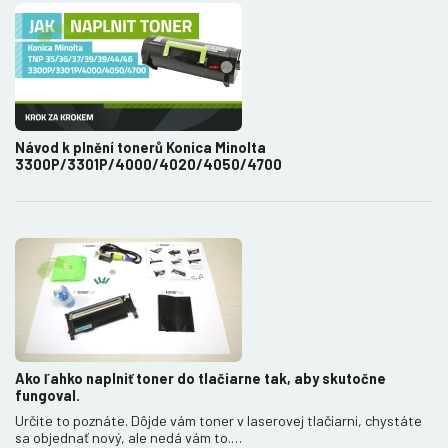
Návod k plnění tonerů Konica Minolta
3300P/3301P/4000/4020/4050/4700
Ako ľahko naplniť toner do tlačiarne tak, aby skutočne
fungoval.
Určite to poznáte. Dôjde vám toner v laserovej tlačiarni, chystáte
sa objednať nový, ale nedá vám to.…