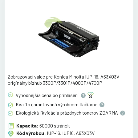
Zobrazovací valec pre Konica Minolta IUP-16, A63X03V
originálny bizhub 3300P/3301P/4000P/4700P
Výhodnejšia cena po
prihlásení
Kvalita garantovaná výrobcom
tlačiarne
Ekologická likvidácia prázdnych tonerov
ZDARMA
Kapacita:
60000 stránok
Kód výrobcu:
IUP-16, IUP16, A63X03V