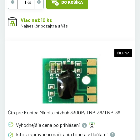
DO KOŠÍKA
Viac než 10 ks
Najneskôr pozajtra u Vás
ČIERNA
Čip pre Konica Minolta bizhub 3300P, TNP-36/TNP-39
Výhodnejšia cena po
prihlásení
Istota správneho načítania tonera v
tlačiarni