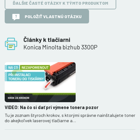
ĎALŠIE ČASTÉ OTÁZKY K TÝMTO PRODUKTOM
POLOŽIŤ VLASTNÚ OTÁZKU
Články k tlačiarni
Konica Minolta bizhub 3300P
VIDEO: Na čo si dať pri výmene tonera pozor
Tu je zoznam štyroch krokov, s ktorými správne nainštalujete toner
do akejkoľvek laserovej tlačiarne a…