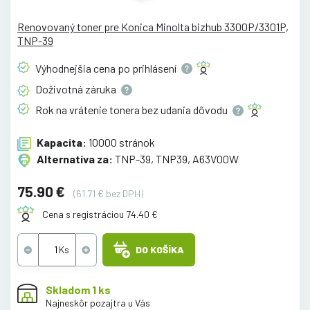
Renovovaný toner pre Konica Minolta bizhub 3300P/3301P,
TNP-39
Výhodnejšia cena po
prihlásení
Doživotná
záruka
Rok na vrátenie tonera bez udania
dôvodu
Kapacita:
10000 stránok
Alternatíva za:
TNP-39, TNP39, A63V00W
75.90 €
(61.71 € bez DPH)
Cena s registráciou 74.40 €
DO KOŠÍKA
Skladom 1 ks
Najneskôr pozajtra u Vás