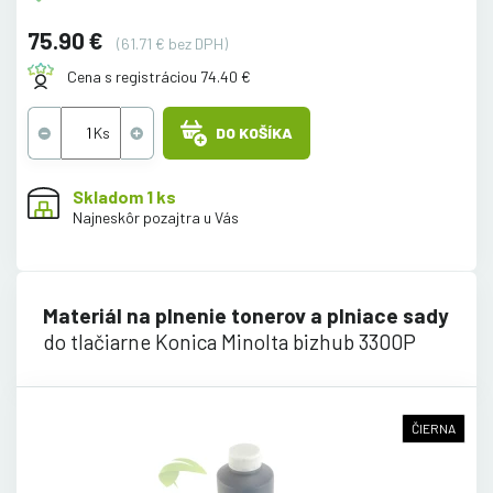
75.90 €
(61.71 € bez DPH)
Cena s registráciou 74.40 €
DO KOŠÍKA
Skladom 1 ks
Najneskôr pozajtra u Vás
Materiál na plnenie tonerov a plniace sady
do tlačiarne Konica Minolta bizhub 3300P
ČIERNA