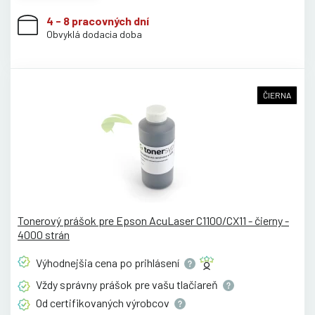
4 - 8 pracovných dní
Obvyklá dodacia doba
ČIERNA
Tonerový prášok pre Epson AcuLaser C1100/CX11 - čierny -
4000 strán
Výhodnejšia cena po
prihlásení
Vždy správny prášok pre vašu
tlačiareň
Od certifikovaných
výrobcov