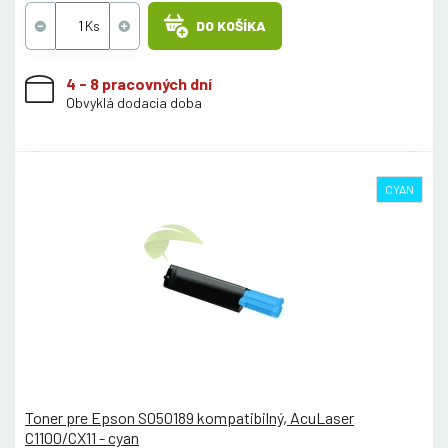
DO KOŠÍKA
4 - 8 pracovných dní
Obvyklá dodacia doba
CYAN
Toner pre Epson S050189 kompatibilný, AcuLaser
C1100/CX11 - cyan