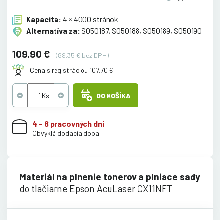
Kapacita:
4 × 4000 stránok
Alternatíva za:
S050187, S050188, S050189, S050190
109.90 €
(89.35 € bez DPH)
Cena s registráciou 107.70 €
DO KOŠÍKA
4 - 8 pracovných dní
Obvyklá dodacia doba
Materiál na plnenie tonerov a plniace sady
do tlačiarne Epson AcuLaser CX11NFT