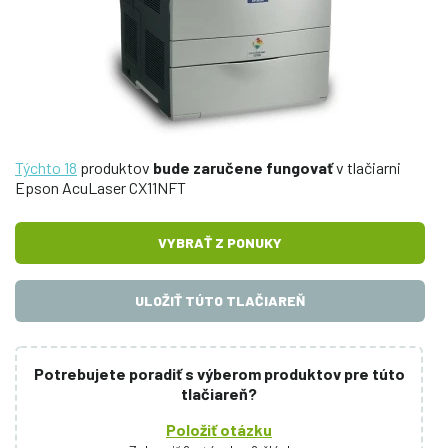
Týchto 18
produktov
bude zaručene fungovať
v tlačiarni
Epson AcuLaser CX11NFT
VYBRAŤ Z PONUKY
ULOŽIŤ TÚTO TLAČIAREŇ
Potrebujete poradiť s výberom produktov pre túto
tlačiareň?
Položiť otázku