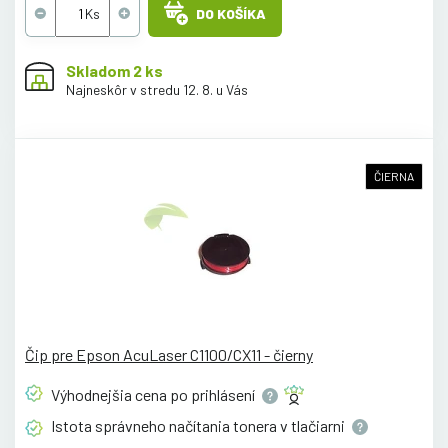
DO KOŠÍKA
Skladom 2 ks
Najneskôr v stredu 12. 8. u Vás
ČIERNA
Čip pre Epson AcuLaser C1100/CX11 - čierny
Výhodnejšia cena po
prihlásení
Istota správneho načítania tonera v
tlačiarni