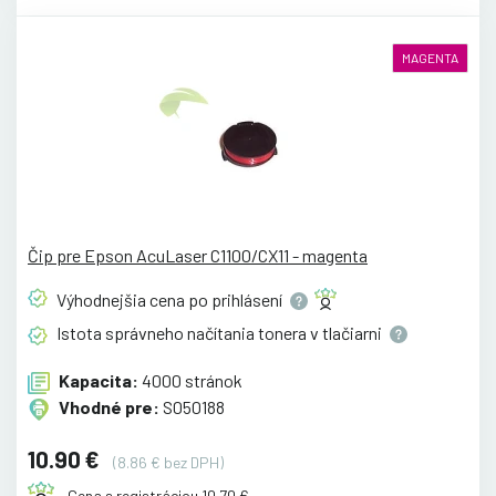
MAGENTA
Čip pre Epson AcuLaser C1100/CX11 - magenta
Výhodnejšia cena po
prihlásení
Istota správneho načítania tonera v
tlačiarni
Kapacita:
4000 stránok
Vhodné pre:
S050188
10.90 €
(8.86 € bez DPH)
Cena s registráciou 10.70 €