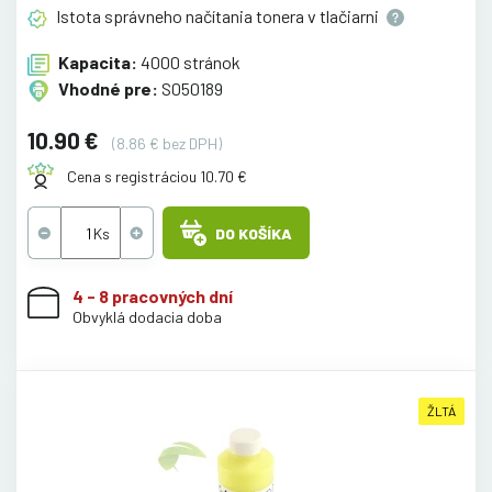
Istota správneho načítania tonera v
tlačiarni
Kapacita:
4000 stránok
Vhodné pre:
S050189
10.90 €
(8.86 € bez DPH)
Cena s registráciou 10.70 €
DO KOŠÍKA
4 - 8 pracovných dní
Obvyklá dodacia doba
ŽLTÁ