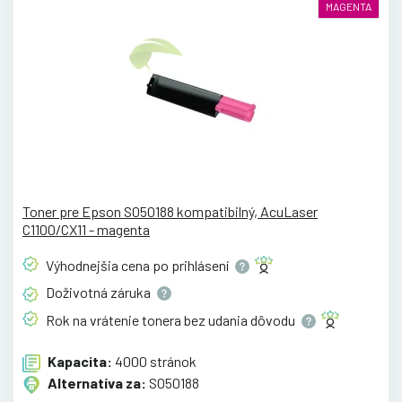
MAGENTA
Toner pre Epson S050188 kompatibilný, AcuLaser
C1100/CX11 - magenta
Výhodnejšia cena po
prihlásení
Doživotná
záruka
Rok na vrátenie tonera bez udania
dôvodu
Kapacita:
4000 stránok
Alternatíva za:
S050188