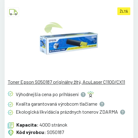
ŽLTÁ
Toner Epson S050187 originálny žltý, AcuLaser C1100/CX11
Výhodnejšia cena po
prihlásení
Kvalita garantovaná výrobcom
tlačiarne
Ekologická likvidácia prázdnych tonerov
ZDARMA
Kapacita:
4000 stránok
Kód výrobcu:
S050187