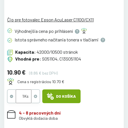
Čip pre fotovalec Epson AcuLaser C1100/CX11
Výhodnejšia cena po
prihlásení
Istota správneho načítania tonera v
tlačiarni
Kapacita:
42000/10500 stránok
Vhodné pre:
S051104, C13S051104
10.90 €
(8.86 € bez DPH)
Cena s registráciou 10.70 €
DO KOŠÍKA
4 - 8 pracovných dní
Obvyklá dodacia doba