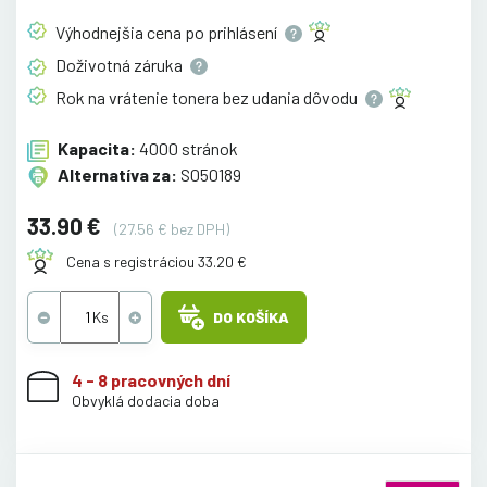
Výhodnejšia cena po
prihlásení
Doživotná
záruka
Rok na vrátenie tonera bez udania
dôvodu
Kapacita:
4000 stránok
Alternatíva za:
S050189
33.90 €
(27.56 € bez DPH)
Cena s registráciou 33.20 €
DO KOŠÍKA
4 - 8 pracovných dní
Obvyklá dodacia doba