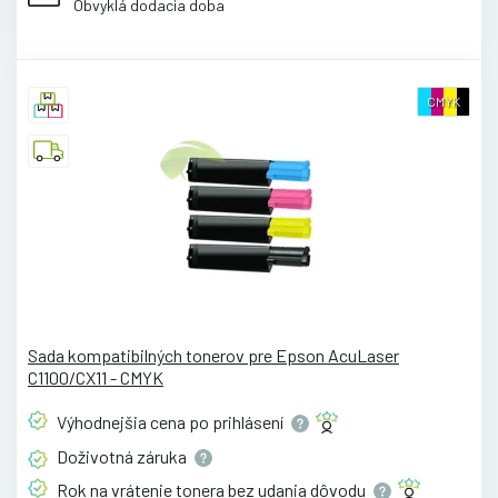
Obvyklá dodacia doba
CMYK
Sada kompatibilných tonerov pre Epson AcuLaser
C1100/CX11 - CMYK
Výhodnejšia cena po
prihlásení
Doživotná
záruka
Rok na vrátenie tonera bez udania
dôvodu