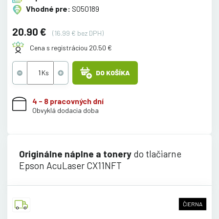
Vhodné pre:
S050189
20.90 €
(16.99 € bez DPH)
Cena s registráciou 20.50 €
DO KOŠÍKA
4 - 8 pracovných dní
Obvyklá dodacia doba
Originálne náplne a tonery
do tlačiarne
Epson AcuLaser CX11NFT
ČIERNA