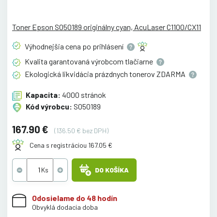
Toner Epson S050189 originálny cyan, AcuLaser C1100/CX11
Výhodnejšia cena po
prihlásení
Kvalita garantovaná výrobcom
tlačiarne
Ekologická likvidácia prázdnych tonerov
ZDARMA
Kapacita:
4000 stránok
Kód výrobcu:
S050189
167.90 €
(136.50 € bez DPH)
Cena s registráciou 167.05 €
DO KOŠÍKA
Odosielame do 48 hodín
Obvyklá dodacia doba