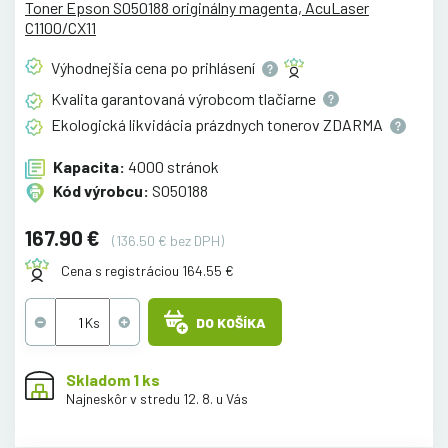
Toner Epson S050188 originálny magenta, AcuLaser
C1100/CX11
Výhodnejšia cena po
prihlásení
Kvalita garantovaná výrobcom
tlačiarne
Ekologická likvidácia prázdnych tonerov
ZDARMA
Kapacita:
4000 stránok
Kód výrobcu:
S050188
167.90 €
(136.50 € bez DPH)
Cena s registráciou 164.55 €
DO KOŠÍKA
Skladom 1 ks
Najneskôr v stredu 12. 8. u Vás