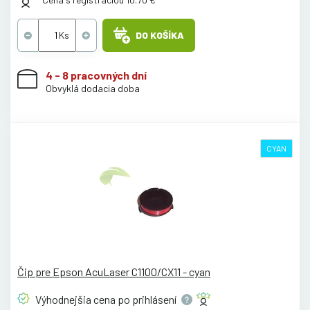
DO KOŠÍKA
4 - 8 pracovných dní
Obvyklá dodacia doba
CYAN
Čip pre Epson AcuLaser C1100/CX11 - cyan
Výhodnejšia cena po
prihlásení