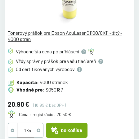
Tonerový prášok pre Epson AcuLaser C1100/CX11 - žltý -
4000 strán
Výhodnejšia cena po
prihlásení
Vždy správny prášok pre vašu
tlačiareň
Od certifikovaných
výrobcov
Kapacita:
4000 stránok
Vhodné pre:
S050187
20.90 €
(16.99 € bez DPH)
Cena s registráciou 20.50 €
DO KOŠÍKA