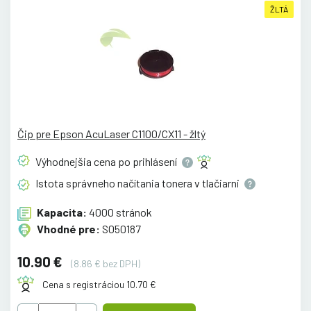
ŽLTÁ
Čip pre Epson AcuLaser C1100/CX11 - žltý
Výhodnejšia cena po
prihlásení
Istota správneho načítania tonera v
tlačiarni
Kapacita:
4000 stránok
Vhodné pre:
S050187
10.90 €
(8.86 € bez DPH)
Cena s registráciou 10.70 €