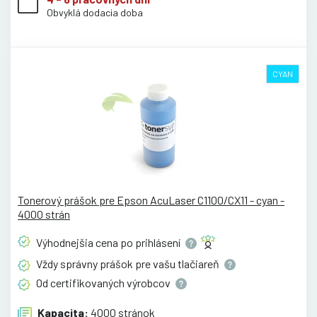
Obvyklá dodacia doba
CYAN
Tonerový prášok pre Epson AcuLaser C1100/CX11 - cyan -
4000 strán
Výhodnejšia cena po
prihlásení
Vždy správny prášok pre vašu
tlačiareň
Od certifikovaných
výrobcov
Kapacita:
4000 stránok