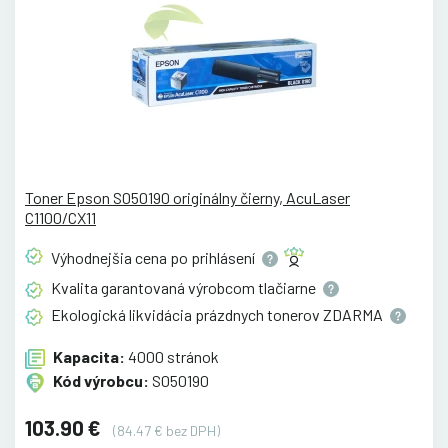
Toner Epson S050190 originálny čierny, AcuLaser
C1100/CX11
Výhodnejšia cena po
prihlásení
Kvalita garantovaná výrobcom
tlačiarne
Ekologická likvidácia prázdnych tonerov
ZDARMA
Kapacita:
4000 stránok
Kód výrobcu:
S050190
103.90 €
(84.47 € bez DPH)