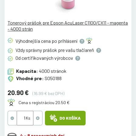
Tonerový prášok pre Epson AcuLaser C1100/CX11 - magenta
- 4000 strán
Výhodnejšia cena po
prihlásení
Vždy správny prášok pre vašu
tlačiareň
Od certifikovaných
výrobcov
Kapacita:
4000 stránok
Vhodné pre:
S050188
20.90 €
(16.99 € bez DPH)
Cena s registráciou 20.50 €
DO KOŠÍKA
4 - 8 pracovných dní