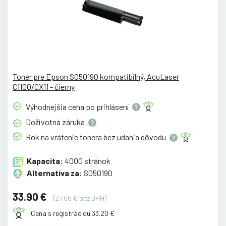
Toner pre Epson S050190 kompatibilný, AcuLaser
C1100/CX11 - čierny
Výhodnejšia cena po
prihlásení
Doživotná
záruka
Rok na vrátenie tonera bez udania
dôvodu
Kapacita:
4000 stránok
Alternatíva za:
S050190
33.90 €
(27.56 € bez DPH)
Cena s registráciou 33.20 €