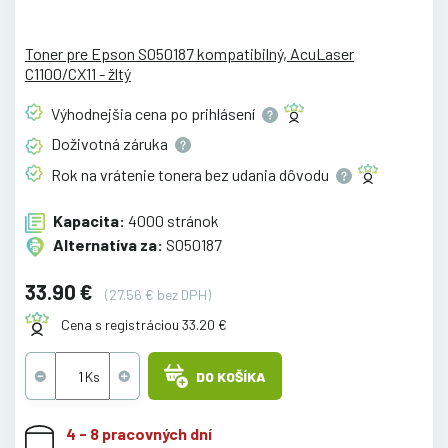
Toner pre Epson S050187 kompatibilný, AcuLaser
C1100/CX11 - žltý
Výhodnejšia cena po
prihlásení
Doživotná
záruka
Rok na vrátenie tonera bez udania
dôvodu
Kapacita:
4000 stránok
Alternatíva za:
S050187
33.90 €
(27.56 € bez DPH)
Cena s registráciou 33.20 €
DO KOŠÍKA
4 - 8 pracovných dní