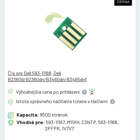
ČIERNA
Čip pre Dell 593-11168, Dell
B2360d/B2360dn/B3460dn/B3465dnf
Výhodnejšia cena po
prihlásení
Istota správneho načítania tonera v
tlačiarni
Kapacita:
8500 stránok
Vhodné pre:
593-11167, M11XH, C3NTP, 593-11168,
2PFPR, 1V7V7