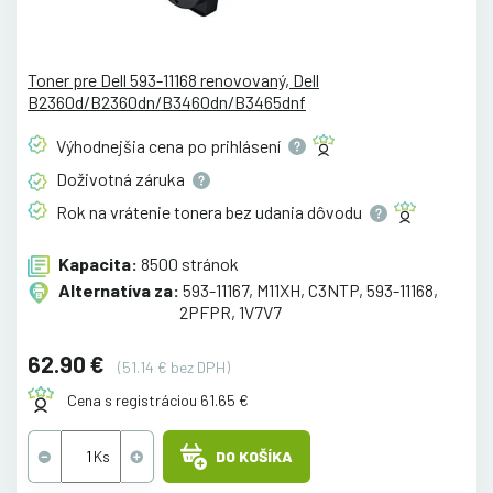
Toner pre Dell 593-11168 renovovaný, Dell
B2360d/B2360dn/B3460dn/B3465dnf
Výhodnejšia cena po
prihlásení
Doživotná
záruka
Rok na vrátenie tonera bez udania
dôvodu
Kapacita:
8500 stránok
Alternatíva za:
593-11167, M11XH, C3NTP, 593-11168,
2PFPR, 1V7V7
62.90 €
(51.14 € bez DPH)
Cena s registráciou 61.65 €
DO KOŠÍKA