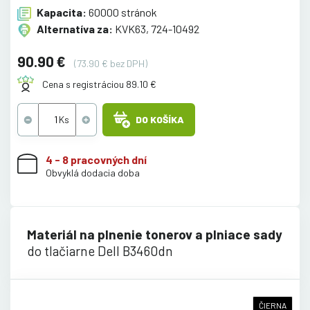
Kapacita:
60000 stránok
Alternatíva za:
KVK63, 724-10492
90.90 €
(73.90 € bez DPH)
Cena s registráciou 89.10 €
DO KOŠÍKA
4 - 8 pracovných dní
Obvyklá dodacia doba
Materiál na plnenie tonerov a plniace sady
do tlačiarne Dell B3460dn
ČIERNA