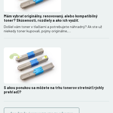
Mám vybrať originálny, renovovaný, alebo kompatibilný
toner? Skúsenosti, rozdiely a ako ich využiť.
Došiel vám toner v tlačiarni a potrebujete náhradný? Ak ste už
niekedy toner kupovali, pojmy originálne,…
S akou ponukou sa môžete na trhu tonerov stretnúť (rýchly
prehľad)?