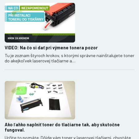
VIDEO: Na čo si dať pri výmene tonera pozor
Tu je zoznam štyroch krokov, s ktorými správne nainštalujete toner
do akejkoľvek laserovej tlačiarne a…
Ako ľahko naplniť toner do tlačiarne tak, aby skutočne
fungoval.
Určite to poznáte. Dôjde vám toner v laserovej tlačiarni, chystáte