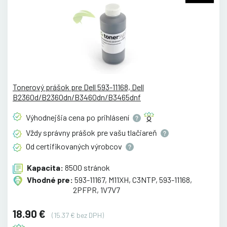
Tonerový prášok pre Dell 593-11168, Dell
B2360d/B2360dn/B3460dn/B3465dnf
Výhodnejšia cena po
prihlásení
Vždy správny prášok pre vašu
tlačiareň
Od certifikovaných
výrobcov
Kapacita:
8500 stránok
Vhodné pre:
593-11167, M11XH, C3NTP, 593-11168,
2PFPR, 1V7V7
18.90 €
(15.37 € bez DPH)