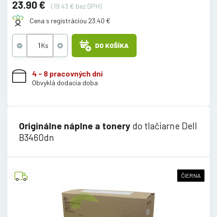
23.90 €
(19.43 € bez DPH)
Cena s registráciou 23.40 €
DO KOŠÍKA
4 - 8 pracovných dní
Obvyklá dodacia doba
Originálne náplne a tonery
do tlačiarne Dell
B3460dn
ČIERNA