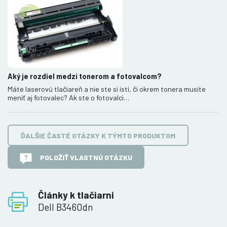
Aký je rozdiel medzi tonerom a fotovalcom?
Máte laserovú tlačiareň a nie ste si istí, či okrem tonera musíte
meniť aj fotovalec? Ak ste o fotovalci…
ĎALŠIE ČASTÉ OTÁZKY K TÝMTO PRODUKTOM
POLOŽIŤ VLASTNÚ OTÁZKU
Články k tlačiarni
Dell B3460dn