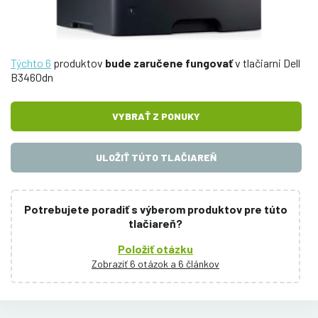
Týchto 6
produktov
bude zaručene fungovať
v tlačiarni Dell
B3460dn
VYBRAŤ Z PONUKY
ULOŽIŤ TÚTO TLAČIAREŇ
Potrebujete poradiť s výberom produktov pre túto
tlačiareň?
Položiť otázku
Zobraziť 6 otázok a 6 článkov