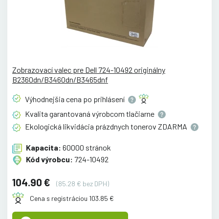
Zobrazovací valec pre Dell 724-10492 originálny
B2360dn/B3460dn/B3465dnf
Výhodnejšia cena po
prihlásení
Kvalita garantovaná výrobcom
tlačiarne
Ekologická likvidácia prázdnych tonerov
ZDARMA
Kapacita:
60000 stránok
Kód výrobcu:
724-10492
104.90 €
(85.28 € bez DPH)
Cena s registráciou 103.85 €