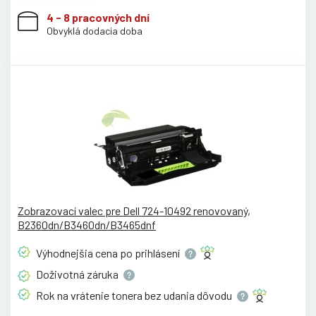
4 - 8 pracovných dní
Obvyklá dodacia doba
Zobrazovací valec pre Dell 724-10492 renovovaný,
B2360dn/B3460dn/B3465dnf
Výhodnejšia cena po
prihlásení
Doživotná
záruka
Rok na vrátenie tonera bez udania
dôvodu