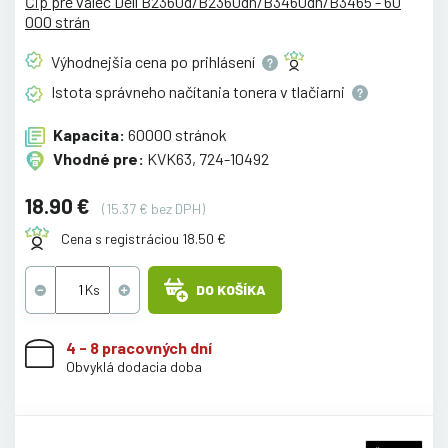
Čip pre valec Dell B2360d/B2360dn/B3460dn/B3465 - 60
000 strán
Výhodnejšia cena po
prihlásení
Istota správneho načítania tonera v
tlačiarni
Kapacita:
60000 stránok
Vhodné pre:
KVK63, 724-10492
18.90 €
(15.37 € bez DPH)
Cena s registráciou 18.50 €
DO KOŠÍKA
4 - 8 pracovných dní
Obvyklá dodacia doba