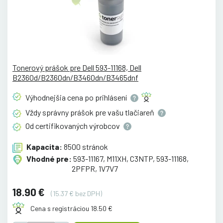
Tonerový prášok pre Dell 593-11168, Dell
B2360d/B2360dn/B3460dn/B3465dnf
Výhodnejšia cena po
prihlásení
Vždy správny prášok pre vašu
tlačiareň
Od certifikovaných
výrobcov
Kapacita:
8500 stránok
Vhodné pre:
593-11167, M11XH, C3NTP, 593-11168,
2PFPR, 1V7V7
18.90 €
(15.37 € bez DPH)
Cena s registráciou 18.50 €