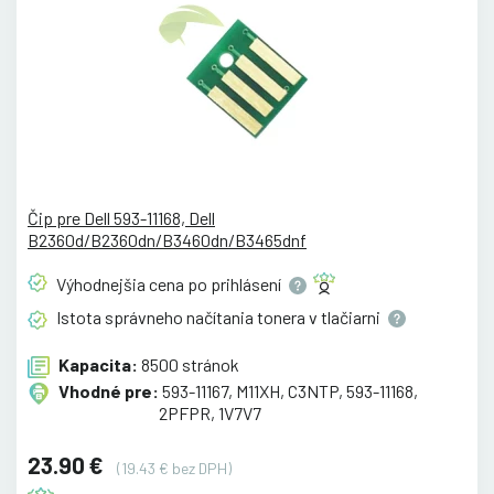
Čip pre Dell 593-11168, Dell
B2360d/B2360dn/B3460dn/B3465dnf
Výhodnejšia cena po
prihlásení
Istota správneho načítania tonera v
tlačiarni
Kapacita:
8500 stránok
Vhodné pre:
593-11167, M11XH, C3NTP, 593-11168,
2PFPR, 1V7V7
23.90 €
(19.43 € bez DPH)