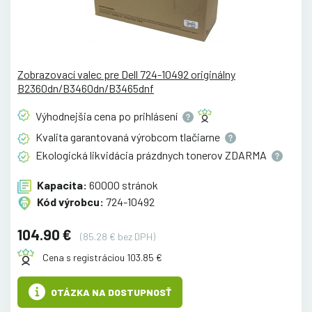
Zobrazovací valec pre Dell 724-10492 originálny
B2360dn/B3460dn/B3465dnf
Výhodnejšia cena po
prihlásení
Kvalita garantovaná výrobcom
tlačiarne
Ekologická likvidácia prázdnych tonerov
ZDARMA
Kapacita:
60000 stránok
Kód výrobcu:
724-10492
104.90 €
(85.28 € bez DPH)
Cena s registráciou 103.85 €
OTÁZKA NA DOSTUPNOSŤ