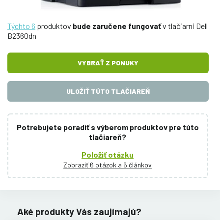
Týchto 6
produktov
bude zaručene fungovať
v tlačiarni Dell
B2360dn
VYBRAŤ Z PONUKY
ULOŽIŤ TÚTO TLAČIAREŇ
Potrebujete poradiť s výberom produktov pre túto
tlačiareň?
Položiť otázku
Zobraziť 6 otázok a 6 článkov
Aké produkty Vás zaujímajú?