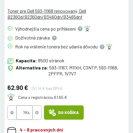
Toner pre Dell 593-11168 renovovaný, Dell
B2360d/B2360dn/B3460dn/B3465dnf
Výhodnejšia cena po
prihlásení
Doživotná
záruka
Rok na vrátenie tonera bez udania
dôvodu
Kapacita:
8500 stránok
Alternatíva za:
593-11167, M11XH, C3NTP, 593-11168,
2PFPR, 1V7V7
62.90 €
(51.14 € bez DPH)
Cena s registráciou 61.65 €
DO KOŠÍKA
4 - 8 pracovných dní