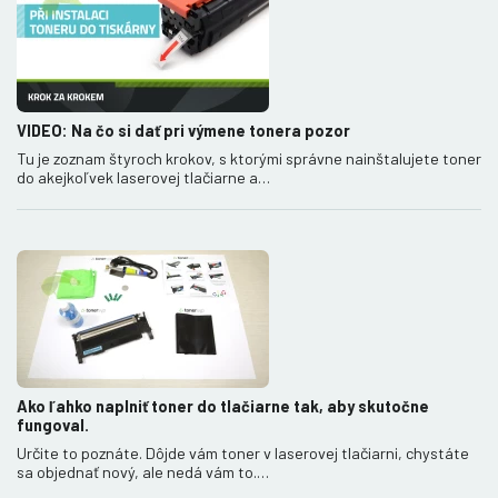
VIDEO: Na čo si dať pri výmene tonera pozor
Tu je zoznam štyroch krokov, s ktorými správne nainštalujete toner
do akejkoľvek laserovej tlačiarne a…
Ako ľahko naplniť toner do tlačiarne tak, aby skutočne
fungoval.
Určite to poznáte. Dôjde vám toner v laserovej tlačiarni, chystáte
sa objednať nový, ale nedá vám to.…