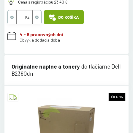
Cena s registráciou 23.40 €
DO KOŠÍKA
4 - 8 pracovných dní
Obvyklá dodacia doba
Originálne náplne a tonery
do tlačiarne Dell
B2360dn
ČIERNA