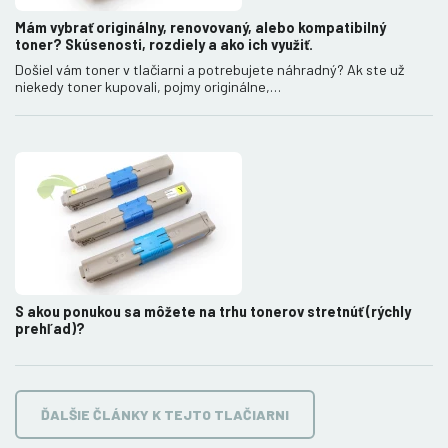
Mám vybrať originálny, renovovaný, alebo kompatibilný
toner? Skúsenosti, rozdiely a ako ich využiť.
Došiel vám toner v tlačiarni a potrebujete náhradný? Ak ste už
niekedy toner kupovali, pojmy originálne,…
S akou ponukou sa môžete na trhu tonerov stretnúť (rýchly
prehľad)?
ĎALŠIE ČLÁNKY K TEJTO TLAČIARNI