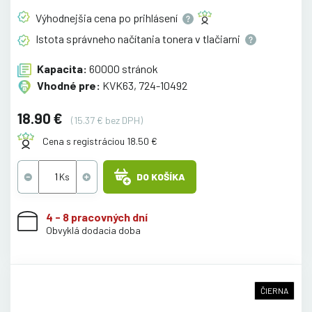
Výhodnejšia cena po
prihlásení
Istota správneho načítania tonera v
tlačiarni
Kapacita:
60000 stránok
Vhodné pre:
KVK63, 724-10492
18.90 €
(15.37 € bez DPH)
Cena s registráciou 18.50 €
DO KOŠÍKA
4 - 8 pracovných dní
Obvyklá dodacia doba
ČIERNA