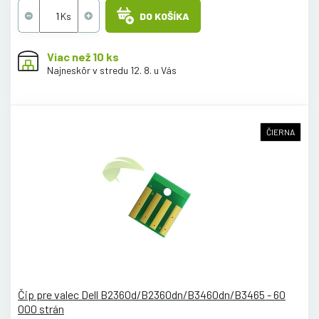
DO KOŠÍKA
Viac než 10 ks
Najneskôr v stredu 12. 8. u Vás
ČIERNA
Čip pre valec Dell B2360d/B2360dn/B3460dn/B3465 - 60
000 strán