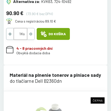
Alternatíva za:
KVK63, 724-10492
90.90 €
(73.90 € bez DPH)
Cena s registráciou 89.10 €
DO KOŠÍKA
4 - 8 pracovných dní
Obvyklá dodacia doba
Materiál na plnenie tonerov a plniace sady
do tlačiarne Dell B2360dn
ČIERNA