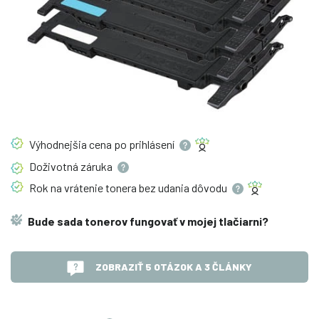
Výhodnejšia cena po
prihlásení
Doživotná
záruka
Rok na vrátenie tonera bez udania
dôvodu
Bude sada tonerov fungovať v mojej tlačiarni?
ZOBRAZIŤ 5 OTÁZOK A 3 ČLÁNKY