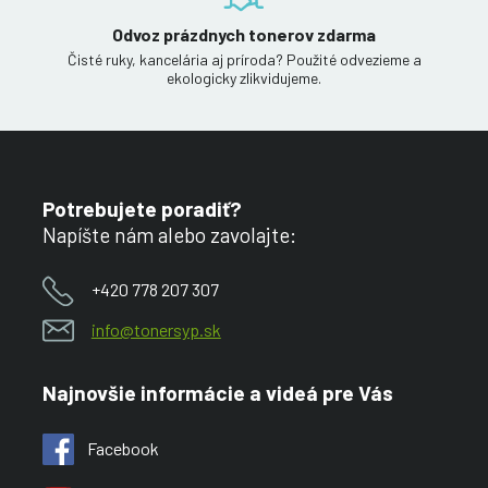
Odvoz prázdnych tonerov zdarma
Čisté ruky, kancelária aj príroda? Použité odvezieme a
ekologicky zlikvidujeme.
Potrebujete poradiť?
Napíšte nám alebo zavolajte:
+420 778 207 307
info@tonersyp.sk
Najnovšie informácie a videá pre Vás
Facebook