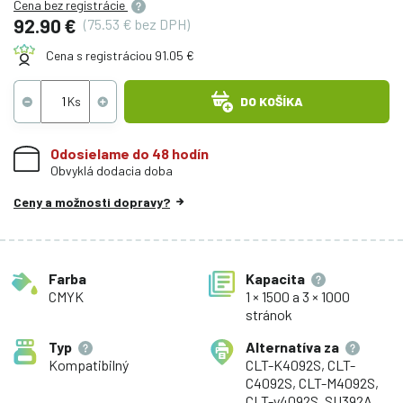
Cena bez registrácie
92.90 €
(75.53 € bez DPH)
Cena s registráciou 91.05 €
DO KOŠÍKA
Odosielame do 48 hodín
Obvyklá dodacia doba
Ceny a možnosti dopravy?
Farba
Kapacita
CMYK
1 × 1500 a 3 × 1000
stránok
Typ
Alternatíva za
Kompatibilný
CLT-K4092S, CLT-
C4092S, CLT-M4092S,
CLT-y4092S, SU392A