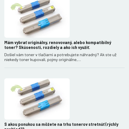
Mám vybrať originálny, renovovaný, alebo kompatibilný
toner? Skúsenosti, rozdiely a ako ich využiť.
Došiel vám toner v tlačiarni a potrebujete náhradný? Ak ste už
niekedy toner kupovali, pojmy originálne,…
S akou ponukou sa môžete na trhu tonerov stretnúť (rýchly