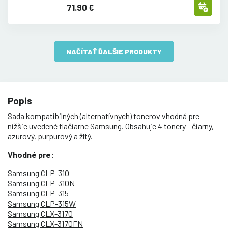
71.90 €
NAČÍTAŤ ĎALŠIE PRODUKTY
Popis
Sada kompatibilných (alternatívnych) tonerov vhodná pre
nižšie uvedené tlačiarne Samsung. Obsahuje 4 tonery - čiarny,
azurový, purpurový a žltý.
Vhodné pre:
Samsung CLP-310
Samsung CLP-310N
Samsung CLP-315
Samsung CLP-315W
Samsung CLX-3170
Samsung CLX-3170FN