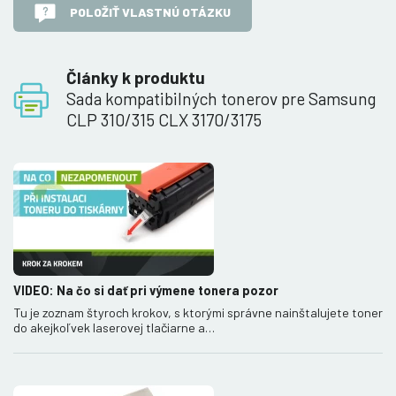
POLOŽIŤ VLASTNÚ OTÁZKU
Články k produktu
Sada kompatibilných tonerov pre Samsung
CLP 310/315 CLX 3170/3175
VIDEO: Na čo si dať pri výmene tonera pozor
Tu je zoznam štyroch krokov, s ktorými správne nainštalujete toner
do akejkoľvek laserovej tlačiarne a…