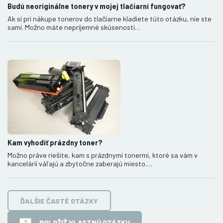
Budú neoriginálne tonery v mojej tlačiarni fungovať?
Ak si pri nákupe tonerov do tlačiarne kladiete túto otázku, nie ste
sami. Možno máte nepríjemné skúsenosti…
Kam vyhodiť prázdny toner?
Možno práve riešite, kam s prázdnymi tonermi, ktoré sa vám v
kancelárií váľajú a zbytočne zaberajú miesto.…
ĎALŠIE ČASTÉ OTÁZKY
POLOŽIŤ VLASTNÚ OTÁZKU