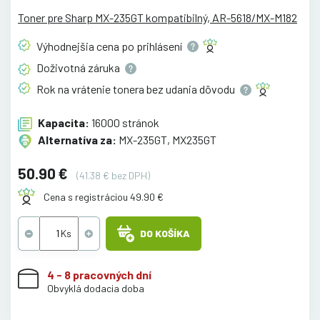
Toner pre Sharp MX-235GT kompatibilný, AR-5618/MX-M182
Výhodnejšia cena po
prihlásení
Doživotná
záruka
Rok na vrátenie tonera bez udania
dôvodu
Kapacita:
16000 stránok
Alternatíva za:
MX-235GT, MX235GT
50.90 €
(41.38 € bez DPH)
Cena s registráciou 49.90 €
DO KOŠÍKA
4 - 8 pracovných dní
Obvyklá dodacia doba