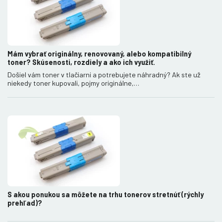
Mám vybrať originálny, renovovaný, alebo kompatibilný
toner? Skúsenosti, rozdiely a ako ich využiť.
Došiel vám toner v tlačiarni a potrebujete náhradný? Ak ste už
niekedy toner kupovali, pojmy originálne,…
S akou ponukou sa môžete na trhu tonerov stretnúť (rýchly
prehľad)?