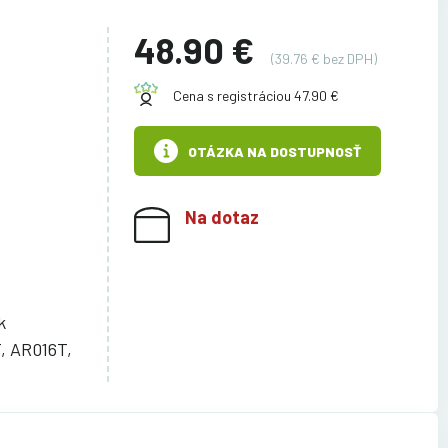
48.90 €
(39.76 € bez DPH)
Cena s registráciou 47.90 €
OTÁZKA NA DOSTUPNOSŤ
Na dotaz
k
, AR016T,