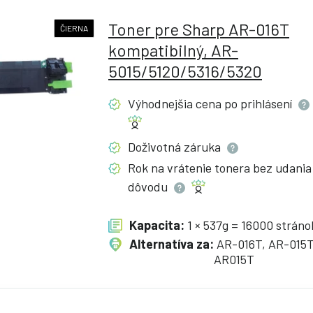
Toner pre Sharp AR-016T
ČIERNA
kompatibilný, AR-
5015/5120/5316/5320
Výhodnejšia cena po
prihlásení
Doživotná
záruka
Rok na vrátenie tonera bez udania
dôvodu
Kapacita:
1 × 537g = 16000 stráno
Alternatíva za:
AR-016T, AR-015T
AR015T