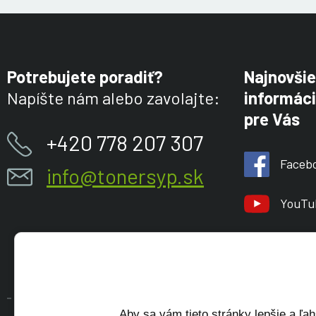
Potrebujete poradiť?
Najnovšie
Napíšte nám alebo zavolajte:
informáci
pre Vás
+420 778 207 307
Faceb
info@tonersyp.sk
YouTu
Aby sa vám tieto stránky lepšie a ľah