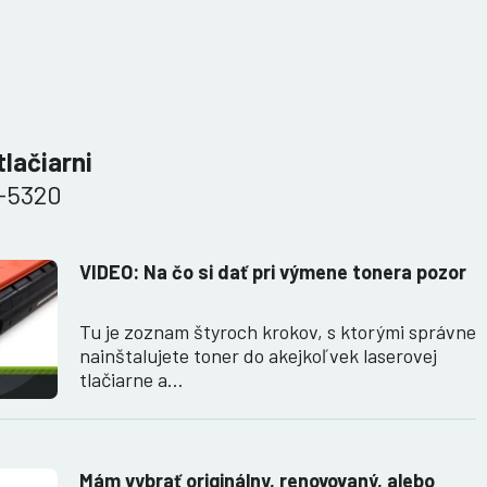
tlačiarni
-5320
VIDEO: Na čo si dať pri výmene tonera pozor
Tu je zoznam štyroch krokov, s ktorými správne
nainštalujete toner do akejkoľvek laserovej
tlačiarne a…
Mám vybrať originálny, renovovaný, alebo