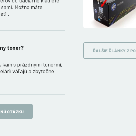
erov do tlačiarne kladiete
e sami. Možno máte
osti…
ny toner?
ĎALŠIE ČLÁNKY Z P
, kam s prázdnymi tonermi,
elárií váľajú a zbytočne
TNÚ OTÁZKU