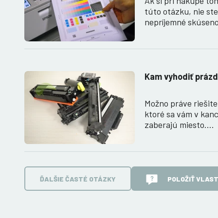
Ak si pri nákupe ton
túto otázku, nie st
nepríjemné skúsen
Kam vyhodiť prázd
Možno práve riešite
ktoré sa vám v kanc
zaberajú miesto.…
ĎALŠIE ČASTÉ OTÁZKY
POLOŽIŤ VLAS