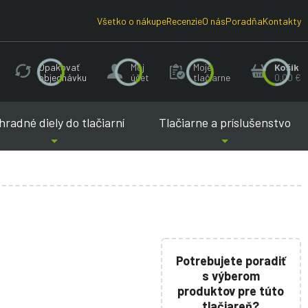
Všetko o nákupe
Recenzie
O nás
Poradňa
Kontakty
Opakovať
Môj
Moje
Košík
objednávku
účet
tlačiarne
0.00 €
radné diely do tlačiarní
Tlačiarne a príslušenstvo
Potrebujete poradiť
s výberom
produktov pre túto
tlačiareň?