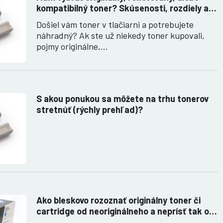
kompatibilný toner? Skúsenosti, rozdiely a
ako ich využiť.
Došiel vám toner v tlačiarni a potrebujete
náhradný? Ak ste už niekedy toner kupovali,
pojmy originálne,…
S akou ponukou sa môžete na trhu tonerov
stretnúť (rýchly prehľad)?
Ako bleskovo rozoznať originálny toner či
cartridge od neoriginálneho a neprísť tak o
peniaze