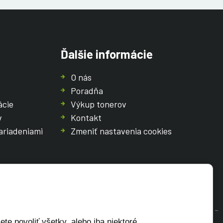
Ďalšie informácie
O nás
Poradňa
ácie
Výkup tonerov
v
Kontakt
ariadeniami
Zmeniť nastavenia cookies
te povoliť všetky, alebo iba niektoré.