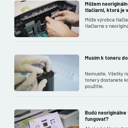
Môžem neoriginálne
tlačiarni, ktorá je
Môže výrobca tlači
tlačiarne s neorigi
Musím k toneru do
Nemusíte. Všetky r
tonery dostanete k
použitie.
Budú neoriginálne 
fungovať?