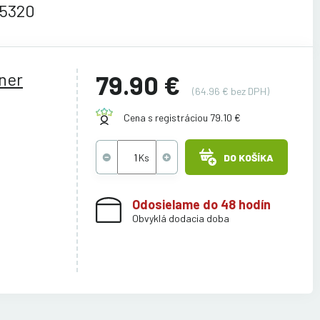
-5320
ner
79.90 €
(64.96 € bez DPH)
Cena s registráciou 79.10 €
DO KOŠÍKA
Odosielame do 48 hodín
Obvyklá dodacia doba