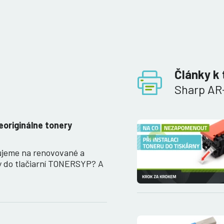
Články k 
Sharp AR
eoriginálne tonery
ujeme na renovované a
y do tlačiarní TONERSYP? A
…