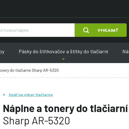
VYHĽADAŤ
py
Pásky do štítkovačov a štítky do tlačiarní
Náh
onery do tlačiarne Sharp AR-5320
Späť na výber tlačiarne
Náplne a tonery do tlačiarní
Sharp AR-5320