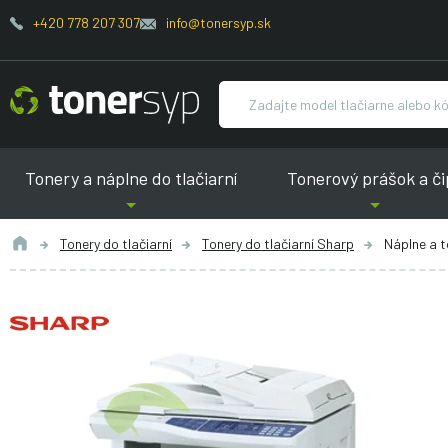
+420 778 207 307
info@tonersyp.sk
Tonery a náplne do tlačiarní
Tonerový prášok a či
Tonery do tlačiarní
Tonery do tlačiarní Sharp
Náplne a t