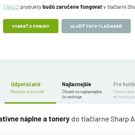
Tieto 2
produkty
budú zaručene fungovať
v tlačiarni S
VYBRAŤ Z PONUKY
ULOŽIŤ TÚTO TLAČIAREŇ
Odporúčané
Najlacnejšie
Pre kutil
Nechám si poradiť
Chcem to najlacnejšie,
Chcem ušetr
čo existuje
mi trochu p
atívne náplne a tonery
do tlačiarne Sharp 