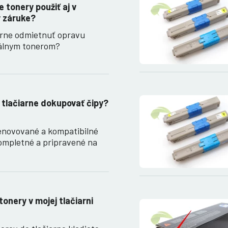
 tonery použiť aj v
 v záruke?
arne odmietnuť opravu
nálnym tonerom?
 tlačiarne dokupovať čipy?
enovované a kompatibilné
ompletné a pripravené na
tonery v mojej tlačiarni