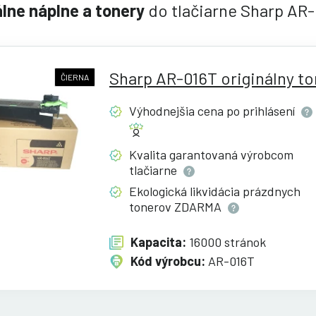
álne náplne a tonery
do tlačiarne Sharp AR
Sharp AR-016T originálny to
ČIERNA
Výhodnejšia cena po
prihlásení
Kvalita garantovaná výrobcom
tlačiarne
Ekologická likvidácia prázdnych
tonerov
ZDARMA
Kapacita:
16000 stránok
Kód výrobcu:
AR-016T