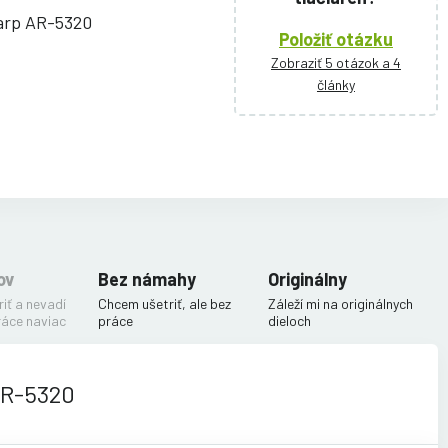
harp AR-5320
Položiť otázku
Zobraziť 5 otázok a 4
články
ov
Bez námahy
Originálny
iť a nevadí
Chcem ušetriť, ale bez
Záleží mi na originálnych
ráce naviac
práce
dieloch
AR-5320