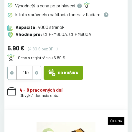
Výhodnejšia cena po
prihlásení
Istota správneho načítania tonera v
tlačiarni
Kapacita:
4000 stránok
Vhodné pre:
CLP-M600A, CLPM600A
5.90 €
(4.80 € bez DPH)
Cena s registráciou 5.80 €
DO KOŠÍKA
4 - 8 pracovných dní
Obvyklá dodacia doba
ČIERNA