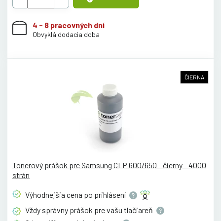
4 - 8 pracovných dní
Obvyklá dodacia doba
ČIERNA
Tonerový prášok pre Samsung CLP 600/650 - čierny - 4000
strán
Výhodnejšia cena po
prihlásení
Vždy správny prášok pre vašu
tlačiareň