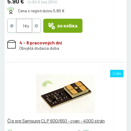
5.90 €
(4.80 € bez DPH)
Cena s registráciou 5.80 €
DO KOŠÍKA
4 - 8 pracovných dní
Obvyklá dodacia doba
CYAN
Čip pre Samsung CLP 600/650 - cyan - 4000 strán