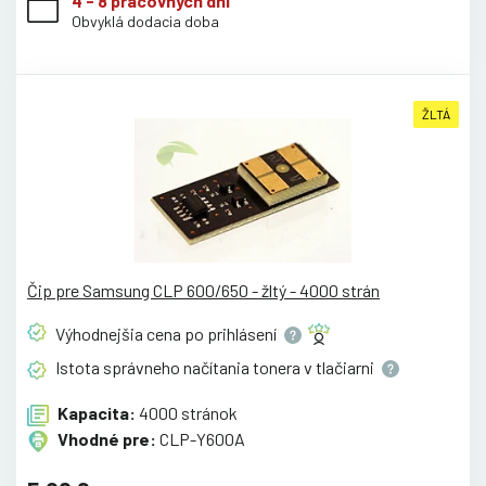
4 - 8 pracovných dní
Obvyklá dodacia doba
ŽLTÁ
Čip pre Samsung CLP 600/650 - žltý - 4000 strán
Výhodnejšia cena po
prihlásení
Istota správneho načítania tonera v
tlačiarni
Kapacita:
4000 stránok
Vhodné pre:
CLP-Y600A