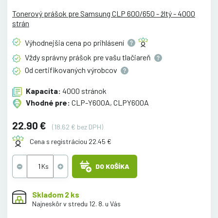
Tonerový prášok pre Samsung CLP 600/650 - žltý - 4000
strán
Výhodnejšia cena po
prihlásení
Vždy správny prášok pre vašu
tlačiareň
Od certifikovaných
výrobcov
Kapacita:
4000 stránok
Vhodné pre:
CLP-Y600A, CLPY600A
22.90 €
(18.62 € bez DPH)
Cena s registráciou 22.45 €
DO KOŠÍKA
Skladom 2 ks
Najneskôr v stredu 12. 8. u Vás