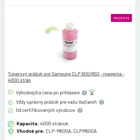
MAGENTA
Tonerový prášok pre Samsung CLP 600/650 - magenta -
4000 strán
Výhodnejšia cena po
prihlásení
Vždy správny prášok pre vašu
tlačiareň
Od certifikovaných
výrobcov
Kapacita:
4000 stránok
Vhodné pre:
CLP-M600A, CLPM600A