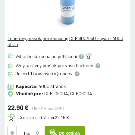
Tonerový prášok pre Samsung CLP 600/650 - cyan - 4000
strán
Výhodnejšia cena po
prihlásení
Vždy správny prášok pre vašu
tlačiareň
Od certifikovaných
výrobcov
Kapacita:
4000 stránok
Vhodné pre:
CLP-C600A, CLPC600A
22.90 €
(18.62 € bez DPH)
Cena s registráciou 22.45 €
DO KOŠÍKA