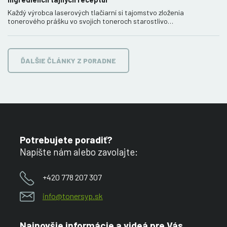
Každý výrobca laserových tlačiarní si tajomstvo zloženia
tonerového prášku vo svojich toneroch starostlivo…
ĎALŠIE ČLÁNKY Z PORADNE
Potrebujete poradiť?
Napíšte nám alebo zavolajte:
+420 778 207 307
info@tonersyp.sk
Najnovšie informácie a videá pre Vás