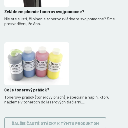
Zvládnem plnenie tonerov svojpomocne?
Nie ste si istí, či plnenie tonerov zvládnete svojpomocne? Sme
presvedčení, že áno.
Čo je tonerový prášok?
Tonerový prášok (tonerový prach) je špeciálna náplň, ktorú
nájdeme v toneroch do laserových tlačiarní.…
ĎALŠIE ČASTÉ OTÁZKY K TÝMTO PRODUKTOM