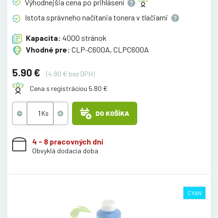
Výhodnejšia cena po
prihlásení
Istota správneho načítania tonera v
tlačiarni
Kapacita:
4000 stránok
Vhodné pre:
CLP-C600A, CLPC600A
5.90 €
(4.80 € bez DPH)
Cena s registráciou 5.80 €
DO KOŠÍKA
4 - 8 pracovných dní
Obvyklá dodacia doba
CYAN