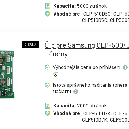
Kapacita:
5000 stránok
Vhodné pre:
CLP-510D5C, CLP-5
CLP510D5C, CLP500
Čip pre Samsung CLP-500/
ČIERNA
- čierny
Výhodnejšia cena po
prihlásení
Istota správneho načítania tonera 
tlačiarni
Kapacita:
7000 stránok
Vhodné pre:
CLP-510D7K, CLP-5
CLP510D7K, CLP500