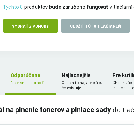
Týchto 8
produktov
bude zaručene fungovať
v tlačiarn
VYBRAŤ Z PONUKY
ULOŽIŤ TÚTO TLAČIAREŇ
Odporúčané
Najlacnejšie
Pre kutil
Nechám si poradiť
Chcem to najlacnejšie,
Chcem ušetr
čo existuje
mi trochu p
ál na plnenie tonerov a plniace sady
do tla