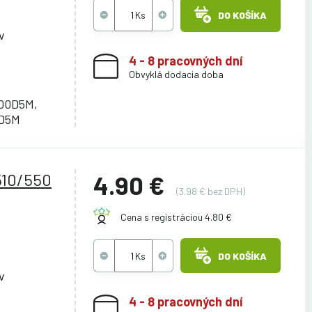
DO KOŠÍKA
v
4 - 8 pracovných dní
Obvyklá dodacia doba
00D5M,
0D5M
510/550
4.90 €
(3.98 € bez DPH)
Cena s registráciou 4.80 €
DO KOŠÍKA
v
4 - 8 pracovných dní