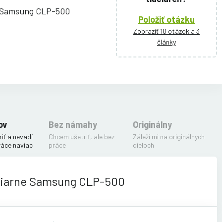
i Samsung CLP-500
Položiť otázku
Zobraziť 10 otázok a 3
články
ov
Bez námahy
Originálny
iť a nevadí
Chcem ušetriť, ale bez
Záleží mi na originálnych
ráce naviac
práce
dieloch
čiarne Samsung CLP-500