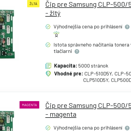
Čip pre Samsung CLP-500/
ŽLTÁ
- žltý
Výhodnejšia cena po
prihlásení
Istota správneho načítania tonera 
tlačiarni
Kapacita:
5000 stránok
Vhodné pre:
CLP-510D5Y, CLP-5
CLP510D5Y, CLP500
Čip pre Samsung CLP-500/
MAGENTA
- magenta
Výhodnejšia cena po
prihlásení