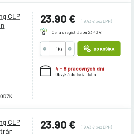
ng CLP
23.90 €
(19.43 € bez DPH)
án
Cena s registráciou 23.40 €
DO KOŠÍKA
4 - 8 pracovných dní
Obvyklá dodacia doba
00D7K
ng CLP
23.90 €
(19.43 € bez DPH)
trán