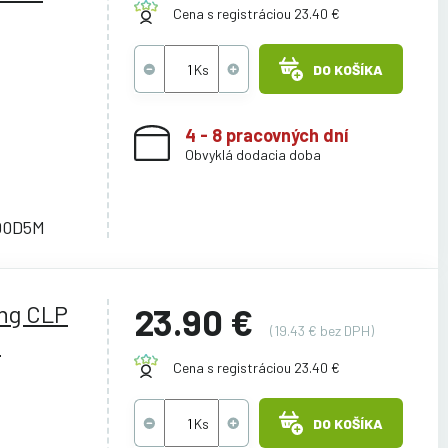
Cena s registráciou 23.40 €
DO KOŠÍKA
4 - 8 pracovných dní
Obvyklá dodacia doba
00D5M
ng CLP
23.90 €
(19.43 € bez DPH)
n
Cena s registráciou 23.40 €
DO KOŠÍKA