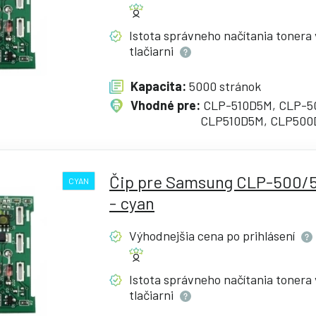
Istota správneho načítania tonera 
tlačiarni
Kapacita:
5000 stránok
Vhodné pre:
CLP-510D5M, CLP-5
CLP510D5M, CLP50
Čip pre Samsung CLP-500/
CYAN
- cyan
Výhodnejšia cena po
prihlásení
Istota správneho načítania tonera 
tlačiarni