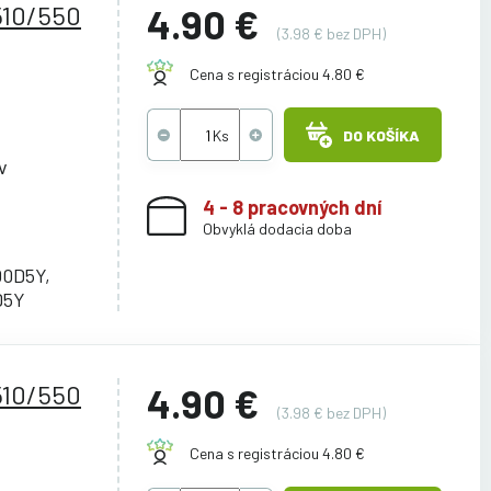
510/550
4.90 €
(3.98 € bez DPH)
Cena s registráciou 4.80 €
DO KOŠÍKA
v
4 - 8 pracovných dní
Obvyklá dodacia doba
00D5Y,
D5Y
510/550
4.90 €
(3.98 € bez DPH)
Cena s registráciou 4.80 €