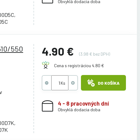
Obvyklá dodacia doba
00D5C,
D5C
510/550
4.90 €
(3.98 € bez DPH)
Cena s registráciou 4.80 €
DO KOŠÍKA
v
4 - 8 pracovných dní
Obvyklá dodacia doba
00D7K,
D7K