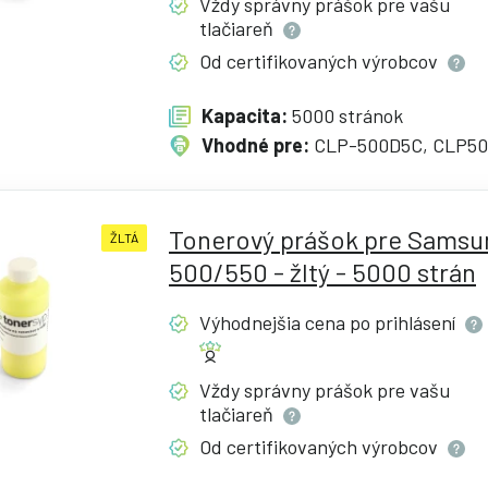
Vždy správny prášok pre vašu
tlačiareň
Od certifikovaných
výrobcov
Kapacita:
5000 stránok
Vhodné pre:
CLP-500D5C, CLP5
Tonerový prášok pre Samsu
ŽLTÁ
500/550 - žltý - 5000 strán
Výhodnejšia cena po
prihlásení
Vždy správny prášok pre vašu
tlačiareň
Od certifikovaných
výrobcov