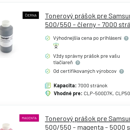
Tonerový prášok pre Samsu
ČIERNA
500/550 - čierny - 7000 str
Výhodnejšia cena po
prihlásení
Vždy správny prášok pre vašu
tlačiareň
Od certifikovaných
výrobcov
Kapacita:
7000 stránok
Vhodné pre:
CLP-500D7K, CLP5
Tonerový prášok pre Samsu
MAGENTA
500/550 - magenta - 5000 s