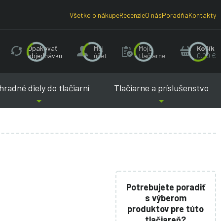
Všetko o nákupe
Recenzie
O nás
Poradňa
Kontakty
Opakovať
Môj
Moje
Košík
objednávku
účet
tlačiarne
0.00 €
radné diely do tlačiarní
Tlačiarne a príslušenstvo
Potrebujete poradiť
s výberom
produktov pre túto
tlačiareň?