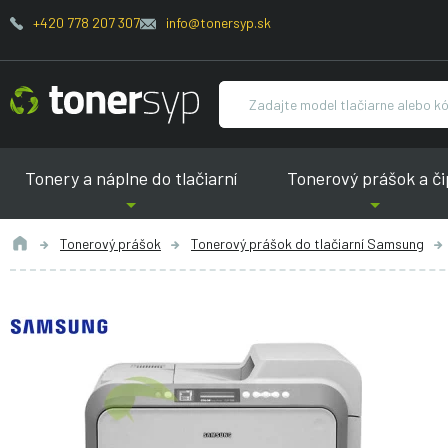
+420 778 207 307
info@tonersyp.sk
Tonery a náplne do tlačiarní
Tonerový prášok a či
Tonerový prášok
Tonerový prášok do tlačiarní Samsung