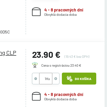
4 - 8 pracovných dní
Obvyklá dodacia doba
00D5C
ng CLP
23.90 €
(19.43 € bez DPH)
Cena s registráciou 23.40 €
DO KOŠÍKA
4 - 8 pracovných dní
Obvyklá dodacia doba