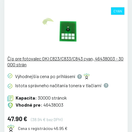
CYAN
Čip pre fotovalec OKI C823/C833/C843 cyan, 46438003 - 30
000 strán
Výhodnejšia cena po
prihlásení
Istota správneho načítania tonera v
tlačiarni
Kapacita:
30000 stránok
Vhodné pre:
46438003
47.90 €
(38.94 € bez DPH)
Cena s registráciou 46.95 €