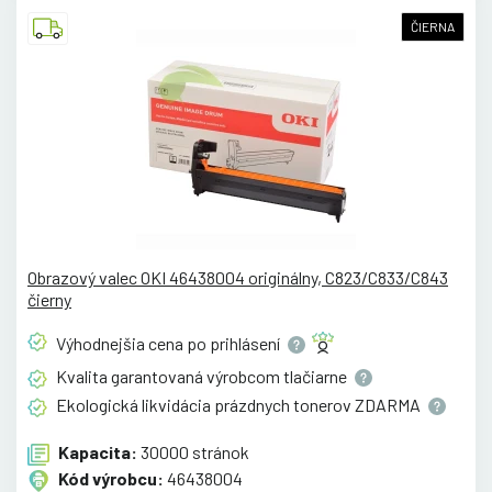
ČIERNA
Obrazový valec OKI 46438004 originálny, C823/C833/C843
čierny
Výhodnejšia cena po
prihlásení
Kvalita garantovaná výrobcom
tlačiarne
Ekologická likvidácia prázdnych tonerov
ZDARMA
Kapacita:
30000 stránok
Kód výrobcu:
46438004