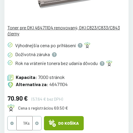
Toner pre OKI 46471104 renovovaný, OKI C823/C833/C843
čierny
Výhodnejšia cena po
prihlásení
Doživotná
záruka
Rok na vrátenie tonera bez udania
dôvodu
Kapacita:
7000 stránok
Alternatíva za:
46471104
70.90 €
(57.64 € bez DPH)
Cena s registráciou 69.50 €
DO KOŠÍKA