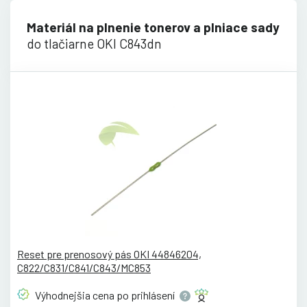
Materiál na plnenie tonerov a plniace sady
do tlačiarne OKI C843dn
Reset pre prenosový pás OKI 44846204,
C822/C831/C841/C843/MC853
Výhodnejšia cena po
prihlásení