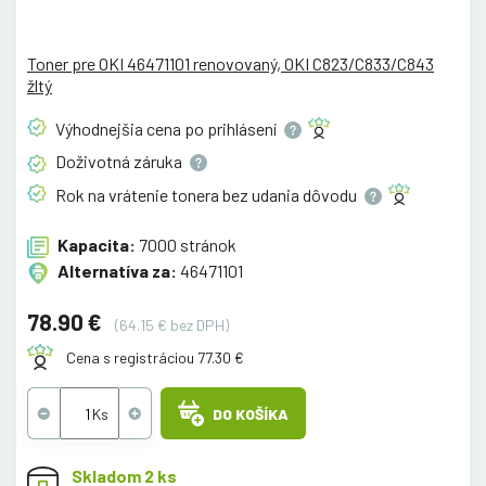
Toner pre OKI 46471101 renovovaný, OKI C823/C833/C843
žltý
Výhodnejšia cena po
prihlásení
Doživotná
záruka
Rok na vrátenie tonera bez udania
dôvodu
Kapacita:
7000 stránok
Alternatíva za:
46471101
78.90 €
(64.15 € bez DPH)
Cena s registráciou 77.30 €
DO KOŠÍKA
Skladom 2 ks