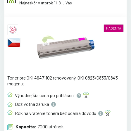
Najneskôr v utorok 11. 8. u Vás
MAGENTA
Toner pre OKI 46471102 renovovaný, OKI C823/C833/C843
magenta
Výhodnejšia cena po
prihlásení
Doživotná
záruka
Rok na vrátenie tonera bez udania
dôvodu
Kapacita:
7000 stránok