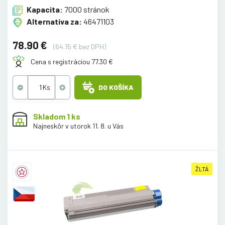
Kapacita:
7000 stránok
Alternatíva za:
46471103
78.90 €
(64.15 € bez DPH)
Cena s registráciou 77.30 €
DO KOŠÍKA
Skladom 1 ks
Najneskôr v utorok 11. 8. u Vás
ŽLTÁ