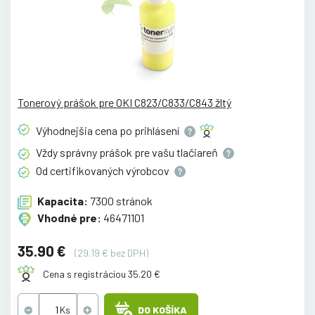
Tonerový prášok pre OKI C823/C833/C843 žltý
Výhodnejšia cena po
prihlásení
Vždy správny prášok pre vašu
tlačiareň
Od certifikovaných
výrobcov
Kapacita:
7300 stránok
Vhodné pre:
46471101
35.90 €
(29.19 € bez DPH)
Cena s registráciou 35.20 €
DO KOŠÍKA