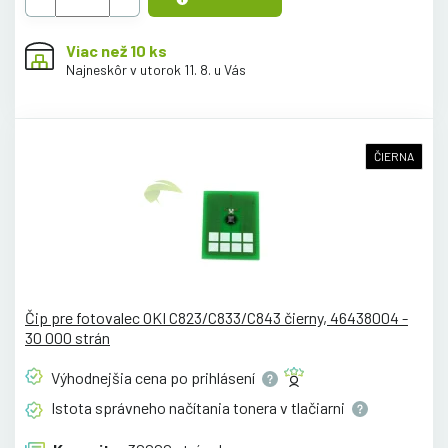
Viac než 10 ks
Najneskôr v utorok 11. 8. u Vás
ČIERNA
Čip pre fotovalec OKI C823/C833/C843 čierny, 46438004 -
30 000 strán
Výhodnejšia cena po
prihlásení
Istota správneho načítania tonera v
tlačiarni