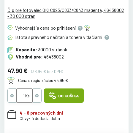
Čip pre fotovalec OKI C823/C833/C843 magenta, 46438002
- 30 000 strán
Výhodnejšia cena po
prihlásení
Istota správneho načítania tonera v
tlačiarni
Kapacita:
30000 stránok
Vhodné pre:
46438002
47.90 €
(38.94 € bez DPH)
Cena s registráciou 46.95 €
DO KOŠÍKA
4 - 8 pracovných dní
Obvyklá dodacia doba