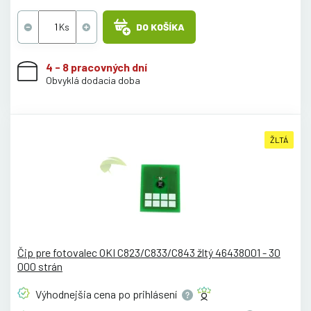
DO KOŠÍKA
4 - 8 pracovných dní
Obvyklá dodacia doba
ŽLTÁ
Čip pre fotovalec OKI C823/C833/C843 žltý 46438001 - 30
000 strán
Výhodnejšia cena po
prihlásení