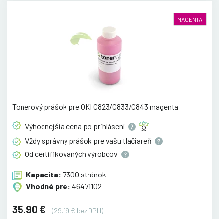
MAGENTA
Tonerový prášok pre OKI C823/C833/C843 magenta
Výhodnejšia cena po
prihlásení
Vždy správny prášok pre vašu
tlačiareň
Od certifikovaných
výrobcov
Kapacita:
7300 stránok
Vhodné pre:
46471102
35.90 €
(29.19 € bez DPH)