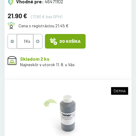
Vhodné pre:
46471102
21.90 €
(17.80 € bez DPH)
Cena s registráciou 21.45 €
DO KOŠÍKA
Skladom 2 ks
Najneskôr v utorok 11. 8. u Vás
ČIERNA