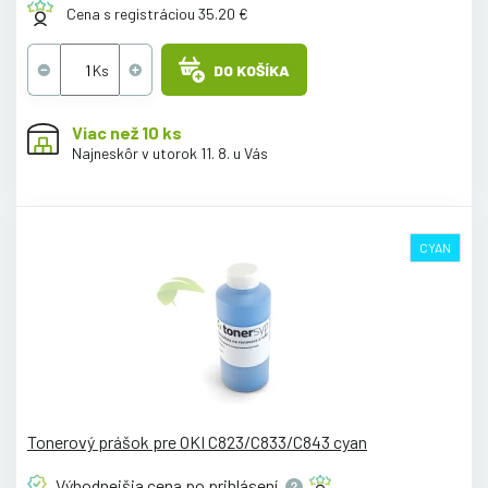
Cena s registráciou 35.20 €
DO KOŠÍKA
Viac než 10 ks
Najneskôr v utorok 11. 8. u Vás
CYAN
Tonerový prášok pre OKI C823/C833/C843 cyan
Výhodnejšia cena po
prihlásení