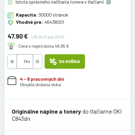
Istota správneho načítania tonera v
tlačiarni
Kapacita:
30000 stránok
Vhodné pre:
46438001
47.90 €
(38.94 € bez DPH)
Cena s registráciou 46.95 €
DO KOŠÍKA
4 - 8 pracovných dní
Obvyklá dodacia doba
Originálne náplne a tonery
do tlačiarne OKI
C843dn