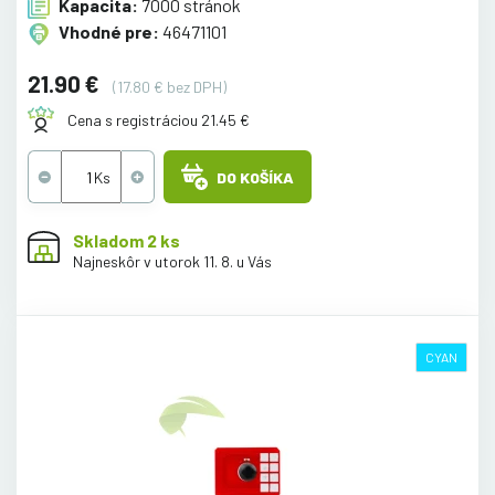
Kapacita:
7000 stránok
Vhodné pre:
46471101
21.90 €
(17.80 € bez DPH)
Cena s registráciou 21.45 €
DO KOŠÍKA
Skladom 2 ks
Najneskôr v utorok 11. 8. u Vás
CYAN