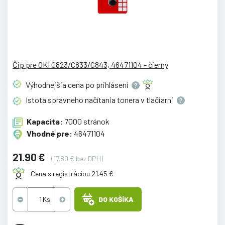
Čip pre OKI C823/C833/C843, 46471104 - čierny
Výhodnejšia cena po
prihlásení
Istota správneho načítania tonera v
tlačiarni
Kapacita:
7000 stránok
Vhodné pre:
46471104
21.90 €
(17.80 € bez DPH)
Cena s registráciou 21.45 €
DO KOŠÍKA