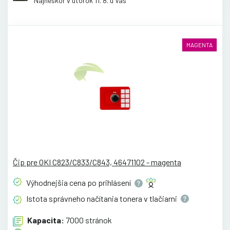
Najneskôr v utorok 11. 8. u Vás
MAGENTA
Čip pre OKI C823/C833/C843, 46471102 - magenta
Výhodnejšia cena po
prihlásení
Istota správneho načítania tonera v
tlačiarni
Kapacita:
7000 stránok