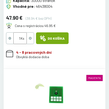
Kapacita:
30000 stránok
Vhodné pre:
46438004
47.90 €
(38.94 € bez DPH)
Cena s registráciou 46.95 €
DO KOŠÍKA
4 - 8 pracovných dní
Obvyklá dodacia doba
MAGENTA