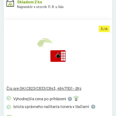
Skladom 2 ks
Najneskôr v utorok 11. 8. u Vás
ŽLTÁ
Čip pre OKI C823/C833/C843, 46471101 - žltý
Výhodnejšia cena po
prihlásení
Istota správneho načítania tonera v
tlačiarni