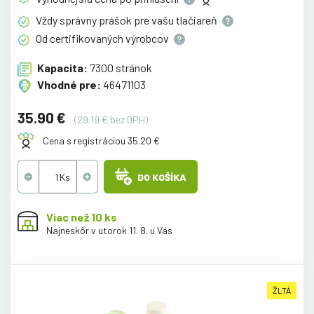
Vždy správny prášok pre vašu
tlačiareň
Od certifikovaných
výrobcov
Kapacita:
7300 stránok
Vhodné pre:
46471103
35.90 €
(29.19 € bez DPH)
Cena s registráciou 35.20 €
DO KOŠÍKA
Viac než 10 ks
Najneskôr v utorok 11. 8. u Vás
ŽLTÁ