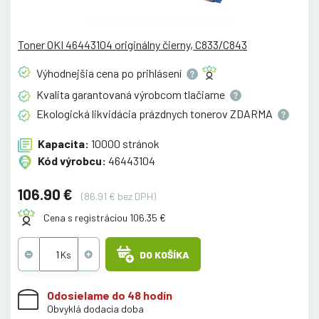
Toner OKI 46443104 originálny čierny, C833/C843
Výhodnejšia cena po
prihlásení
Kvalita garantovaná výrobcom
tlačiarne
Ekologická likvidácia prázdnych tonerov
ZDARMA
Kapacita:
10000 stránok
Kód výrobcu:
46443104
106.90 €
(86.91 € bez DPH)
Cena s registráciou 106.35 €
DO KOŠÍKA
Odosielame do 48 hodín
Obvyklá dodacia doba