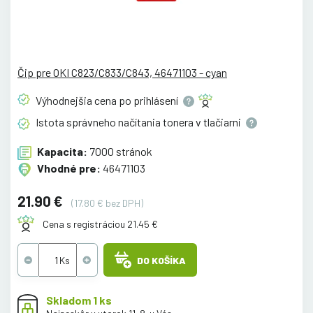
Čip pre OKI C823/C833/C843, 46471103 - cyan
Výhodnejšia cena po
prihlásení
Istota správneho načítania tonera v
tlačiarni
Kapacita:
7000 stránok
Vhodné pre:
46471103
21.90 €
(17.80 € bez DPH)
Cena s registráciou 21.45 €
DO KOŠÍKA
Skladom 1 ks