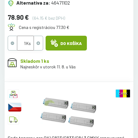
Alternatíva za:
46471102
78.90 €
(64.15 € bez DPH)
Cena s registráciou 77.30 €
DO KOŠÍKA
Skladom 1 ks
Najneskôr v utorok 11. 8. u Vás
CMYK
Sada tonerov pre OKI C823/C833/C843 CMYK renovovaná