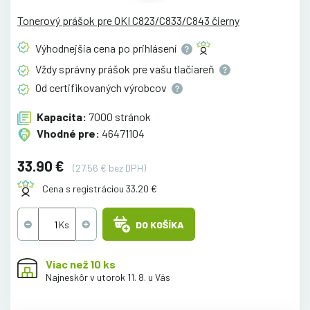
Tonerový prášok pre OKI C823/C833/C843 čierny
Výhodnejšia cena po
prihlásení
Vždy správny prášok pre vašu
tlačiareň
Od certifikovaných
výrobcov
Kapacita:
7000 stránok
Vhodné pre:
46471104
33.90 €
(27.56 € bez DPH)
Cena s registráciou 33.20 €
DO KOŠÍKA
Viac než 10 ks
Najneskôr v utorok 11. 8. u Vás