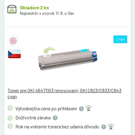
Skladom 2 ks
Najneskôr v utorok 11. 8. u Vás
CYAN
Toner pre OKI 46471103 renovovaný, OKI C823/C833/C843
cyan
Výhodnejšia cena po
prihlásení
Doživotná
záruka
Rok na vrátenie tonera bez udania
dôvodu