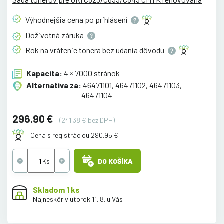
Výhodnejšia cena po
prihlásení
Doživotná
záruka
Rok na vrátenie tonera bez udania
dôvodu
Kapacita:
4 × 7000 stránok
Alternatíva za:
46471101, 46471102, 46471103,
46471104
296.90 €
(241.38 € bez DPH)
Cena s registráciou 290.95 €
DO KOŠÍKA
Skladom 1 ks
Najneskôr v utorok 11. 8. u Vás