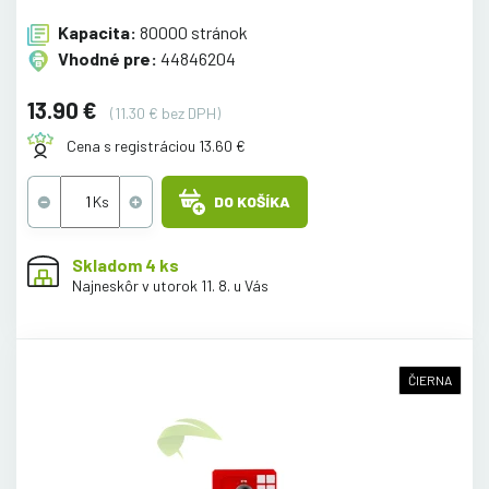
Kapacita:
80000 stránok
Vhodné pre:
44846204
13.90 €
(11.30 € bez DPH)
Cena s registráciou 13.60 €
DO KOŠÍKA
Skladom 4 ks
Najneskôr v utorok 11. 8. u Vás
ČIERNA