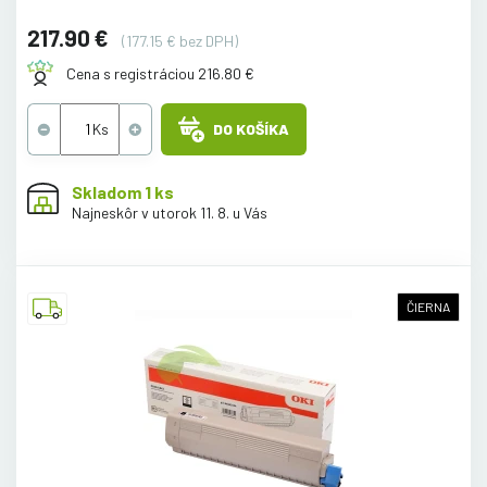
217.90 €
(177.15 € bez DPH)
Cena s registráciou 216.80 €
DO KOŠÍKA
Skladom 1 ks
Najneskôr v utorok 11. 8. u Vás
ČIERNA