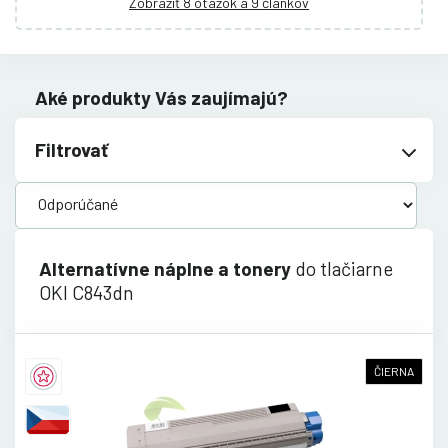
Zobraziť 8 otázok a 9 článkov
Aké produkty Vás zaujímajú?
Filtrovať
Alternatívne náplne a tonery
do tlačiarne
OKI C843dn
ČIERNA