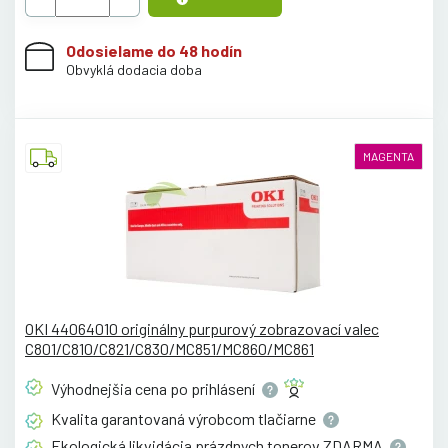
Odosielame do 48 hodín
Obvyklá dodacia doba
MAGENTA
OKI 44064010 originálny purpurový zobrazovací valec
C801/C810/C821/C830/MC851/MC860/MC861
Výhodnejšia cena po
prihlásení
Kvalita garantovaná výrobcom
tlačiarne
Ekologická likvidácia prázdnych tonerov
ZDARMA