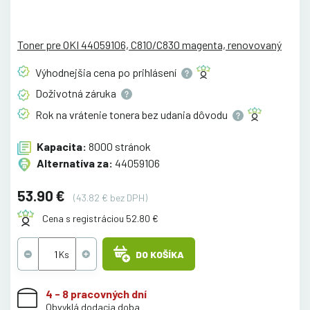
Toner pre OKI 44059106, C810/C830 magenta, renovovaný
Výhodnejšia cena po
prihlásení
Doživotná
záruka
Rok na vrátenie tonera bez udania
dôvodu
Kapacita:
8000 stránok
Alternatíva za:
44059106
53.90 €
(43.82 € bez DPH)
Cena s registráciou 52.80 €
DO KOŠÍKA
4 - 8 pracovných dní
Obvyklá dodacia doba