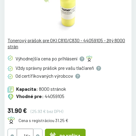
Tonerový prášok pre OKI C810/C830 - 44059105 - žltý 8000
strán
Výhodnejšia cena po
prihlásení
Vždy správny prášok pre vašu
tlačiareň
Od certifikovaných
výrobcov
Kapacita:
8000 stránok
Vhodné pre:
44059105
31.90 €
(25.93 € bez DPH)
Cena s registráciou 31.25 €
DO KOŠÍKA