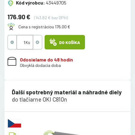
Kód výrobcu:
43449705
176.90 €
(143.82 € bez DPH)
Cena s registráciou 176.00 €
DO KOŠÍKA
Odosielame do 48 hodín
Obvyklá dodacia doba
Ďalší spotrebný materiál a náhradné diely
do tlačiarne OKI C810n