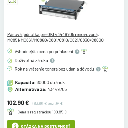
Pásová jednotka pre OKI 43449705 renovovaná,
MC851/MC861/MC860/C801/C810/C821/C830/C8600
Výhodnejšia cena po
prihlásení
Doživotná
záruka
Rok na vrátenie tonera bez udania
dôvodu
Kapacita:
80000 stránok
Alternatíva za:
43449705
102.90 €
(83.66 € bez DPH)
Cena s registráciou 100.85 €
OTÁZKA NA DOSTUPNOSŤ