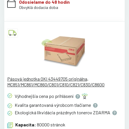
Odosielame do 48 hodín
Obvyklá dodacia doba
Pásová jednotka OKI 43449705 originálna,
MC851/MC861/MC860/C801/C810/C821/C830/C8600
Výhodnejšia cena po
prihlásení
Kvalita garantovaná výrobcom
tlačiarne
Ekologická likvidácia prázdnych tonerov
ZDARMA
Kapacita:
80000 stránok