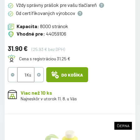
Vždy správny prášok pre vašu
tlačiareň
Od certifikovaných
výrobcov
Kapacita:
8000 stránok
Vhodné pre:
44059106
31.90 €
(25.93 € bez DPH)
Cena s registráciou 31.25 €
DO KOŠÍKA
Viac než 10 ks
Najneskôr v utorok 11. 8. u Vás
ČIERNA