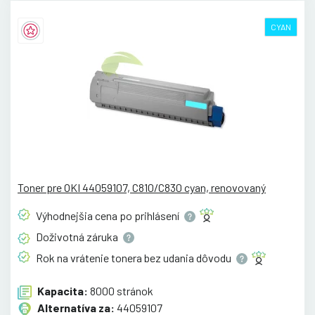
CYAN
Toner pre OKI 44059107, C810/C830 cyan, renovovaný
Výhodnejšia cena po
prihlásení
Doživotná
záruka
Rok na vrátenie tonera bez udania
dôvodu
Kapacita:
8000 stránok
Alternatíva za:
44059107