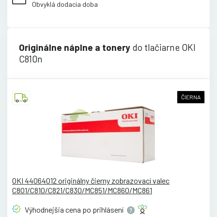
Obvyklá dodacia doba
Originálne náplne a tonery
do tlačiarne OKI
C810n
ČIERNA
OKI 44064012 originálny čierny zobrazovací valec
C801/C810/C821/C830/MC851/MC860/MC861
Výhodnejšia cena po
prihlásení