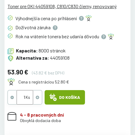
Toner pre OKI 44059108, C810/C830 čierny, renovovaný
Výhodnejšia cena po
prihlásení
Doživotná
záruka
Rok na vrátenie tonera bez udania
dôvodu
Kapacita:
8000 stránok
Alternatíva za:
44059108
53.90 €
(43.82 € bez DPH)
Cena s registráciou 52.80 €
DO KOŠÍKA
4 - 8 pracovných dní
Obvyklá dodacia doba