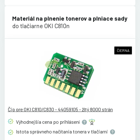
Materiál na plnenie tonerov a plniace sady
do tlačiarne OKI C810n
ČIERNA
Čip pre OKI C810/C830 - 44059105 - žltý 8000 strán
Výhodnejšia cena po
prihlásení
Istota správneho načítania tonera v
tlačiarni