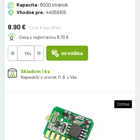
Kapacita:
8000 stránok
Vhodné pre:
44059105
8.90 €
(7.24 € bez DPH)
Cena s registráciou 8.70 €
DO KOŠÍKA
Skladom 1 ks
Najneskôr v utorok 11. 8. u Vás
ČIERNA