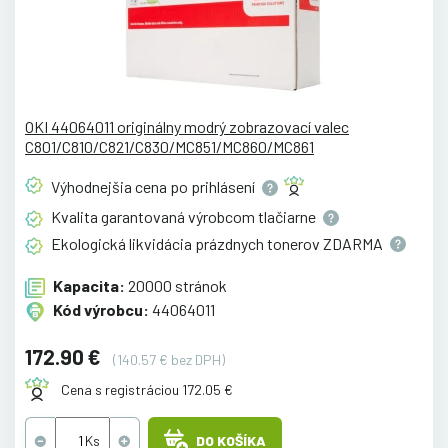
OKI 44064011 originálny modrý zobrazovací valec
C801/C810/C821/C830/MC851/MC860/MC861
Výhodnejšia cena po
prihlásení
Kvalita garantovaná výrobcom
tlačiarne
Ekologická likvidácia prázdnych tonerov
ZDARMA
Kapacita:
20000 stránok
Kód výrobcu:
44064011
172.90 €
(140.57 € bez DPH)
Cena s registráciou 172.05 €
DO KOŠÍKA