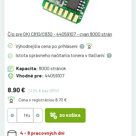
Čip pre OKI C810/C830 - 44059107 - cyan 8000 strán
Výhodnejšia cena po
prihlásení
Istota správneho načítania tonera v
tlačiarni
Kapacita:
8000 stránok
Vhodné pre:
44059107
8.90 €
(7.24 € bez DPH)
Cena s registráciou 8.70 €
DO KOŠÍKA
4 - 8 pracovných dní