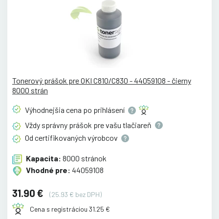
Tonerový prášok pre OKI C810/C830 - 44059108 - čierny
8000 strán
Výhodnejšia cena po
prihlásení
Vždy správny prášok pre vašu
tlačiareň
Od certifikovaných
výrobcov
Kapacita:
8000 stránok
Vhodné pre:
44059108
31.90 €
(25.93 € bez DPH)
Cena s registráciou 31.25 €