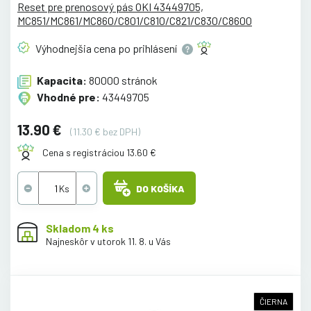
Reset pre prenosový pás OKI 43449705,
MC851/MC861/MC860/C801/C810/C821/C830/C8600
Výhodnejšia cena po
prihlásení
Kapacita:
80000 stránok
Vhodné pre:
43449705
13.90 €
(11.30 € bez DPH)
Cena s registráciou 13.60 €
DO KOŠÍKA
Skladom 4 ks
Najneskôr v utorok 11. 8. u Vás
ČIERNA