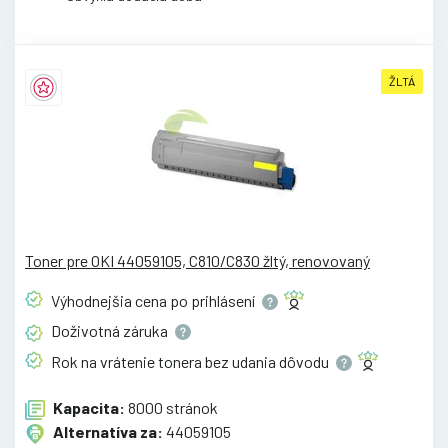
ŽLTÁ
Toner pre OKI 44059105, C810/C830 žltý, renovovaný
Výhodnejšia cena po
prihlásení
Doživotná
záruka
Rok na vrátenie tonera bez udania
dôvodu
Kapacita:
8000 stránok
Alternatíva za:
44059105