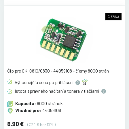
ČIERNA
Čip pre OKI C810/C830 - 44059108 - čierny 8000 strán
Výhodnejšia cena po
prihlásení
Istota správneho načítania tonera v
tlačiarni
Kapacita:
8000 stránok
Vhodné pre:
44059108
8.90 €
(7.24 € bez DPH)