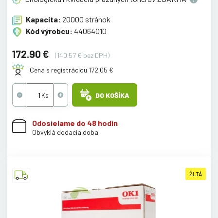
Kapacita:
20000 stránok
Kód výrobcu:
44064010
172.90 €
(140.57 € bez DPH)
Cena s registráciou 172.05 €
DO KOŠÍKA
Odosielame do 48 hodín
Obvyklá dodacia doba
ŽLTÁ