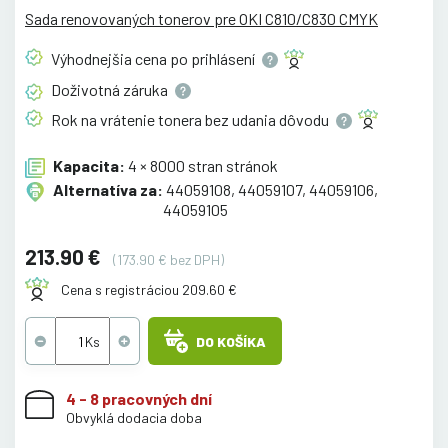
Sada renovovaných tonerov pre OKI C810/C830 CMYK
Výhodnejšia cena po
prihlásení
Doživotná
záruka
Rok na vrátenie tonera bez udania
dôvodu
Kapacita:
4 × 8000 stran stránok
Alternatíva za:
44059108, 44059107, 44059106,
44059105
213.90 €
(173.90 € bez DPH)
Cena s registráciou 209.60 €
DO KOŠÍKA
4 - 8 pracovných dní
Obvyklá dodacia doba