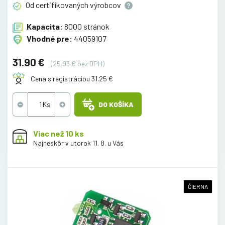
Od certifikovaných
výrobcov
Kapacita:
8000 stránok
Vhodné pre:
44059107
31.90 €
(25.93 € bez DPH)
Cena s registráciou 31.25 €
DO KOŠÍKA
Viac než 10 ks
Najneskôr v utorok 11. 8. u Vás
ČIERNA