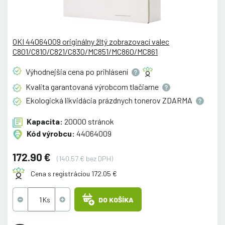
OKI 44064009 originálny žltý zobrazovací valec
C801/C810/C821/C830/MC851/MC860/MC861
Výhodnejšia cena po
prihlásení
Kvalita garantovaná výrobcom
tlačiarne
Ekologická likvidácia prázdnych tonerov
ZDARMA
Kapacita:
20000 stránok
Kód výrobcu:
44064009
172.90 €
(140.57 € bez DPH)
Cena s registráciou 172.05 €
DO KOŠÍKA