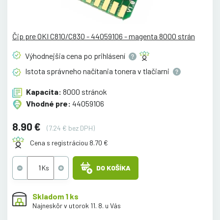
Čip pre OKI C810/C830 - 44059106 - magenta 8000 strán
Výhodnejšia cena po
prihlásení
Istota správneho načítania tonera v
tlačiarni
Kapacita:
8000 stránok
Vhodné pre:
44059106
8.90 €
(7.24 € bez DPH)
Cena s registráciou 8.70 €
DO KOŠÍKA
Skladom 1 ks
Najneskôr v utorok 11. 8. u Vás