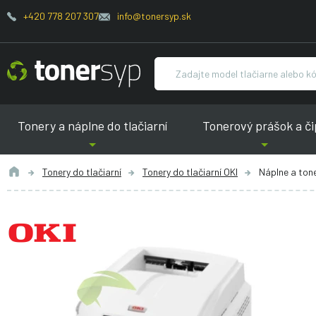
+420 778 207 307
info@tonersyp.sk
Tonery a náplne do tlačiarní
Tonerový prášok a či
Tonery do tlačiarní
Tonery do tlačiarní OKI
Náplne a ton