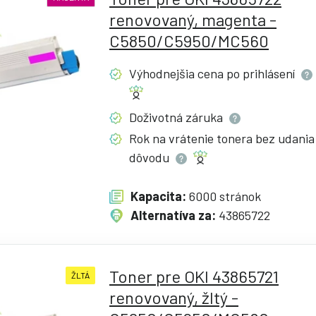
renovovaný, magenta -
C5850/C5950/MC560
Výhodnejšia cena po
prihlásení
Doživotná
záruka
Rok na vrátenie tonera bez udania
dôvodu
Kapacita:
6000 stránok
Alternatíva za:
43865722
Toner pre OKI 43865721
ŽLTÁ
renovovaný, žltý -