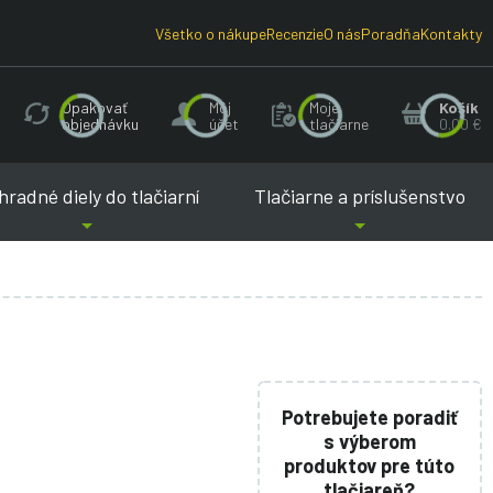
Všetko o nákupe
Recenzie
O nás
Poradňa
Kontakty
Opakovať
Môj
Moje
Košík
objednávku
účet
tlačiarne
0.00 €
radné diely do tlačiarní
Tlačiarne a príslušenstvo
Potrebujete poradiť
s výberom
produktov pre túto
tlačiareň?