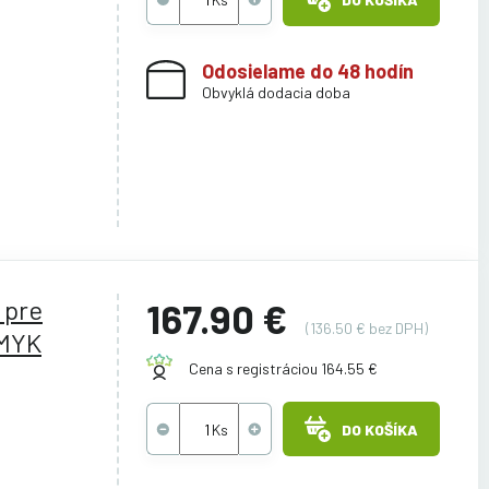
Odosielame do 48 hodín
Obvyklá dodacia doba
 pre
167.90 €
(136.50 € bez DPH)
MYK
Cena s registráciou 164.55 €
DO KOŠÍKA