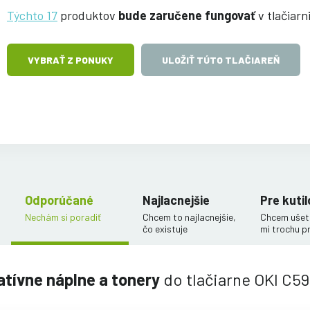
Týchto 17
produktov
bude zaručene fungovať
v tlačiar
VYBRAŤ Z PONUKY
ULOŽIŤ TÚTO TLAČIAREŇ
Odporúčané
Najlacnejšie
Pre kutil
Nechám si poradiť
Chcem to najlacnejšie,
Chcem ušetr
čo existuje
mi trochu p
atívne náplne a tonery
do tlačiarne OKI C5