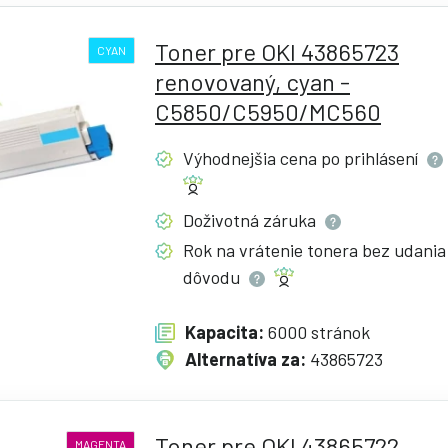
Toner pre OKI 43865723
CYAN
renovovaný, cyan -
C5850/C5950/MC560
Výhodnejšia cena po
prihlásení
Doživotná
záruka
Rok na vrátenie tonera bez udania
dôvodu
Kapacita:
6000 stránok
Alternatíva za:
43865723
Toner pre OKI 43865722
MAGENTA