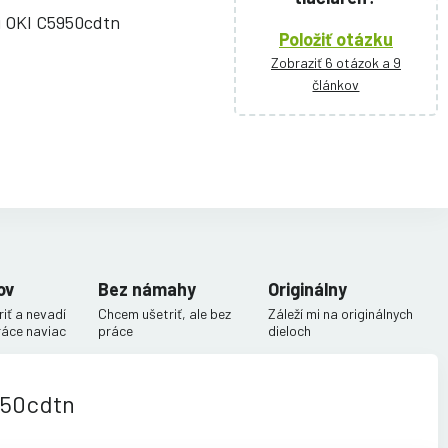
ni OKI C5950cdtn
Položiť otázku
Zobraziť 6 otázok a 9
článkov
ov
Bez námahy
Originálny
iť a nevadí
Chcem ušetriť, ale bez
Záleží mi na originálnych
ráce naviac
práce
dieloch
950cdtn