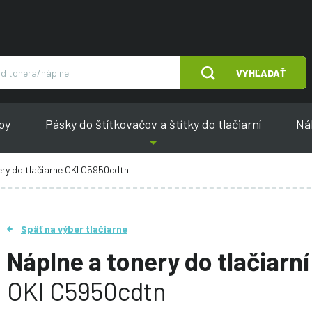
VYHĽADAŤ
py
Pásky do štítkovačov a štítky do tlačiarní
Náh
ery do tlačiarne OKI C5950cdtn
Späť na výber tlačiarne
Náplne a tonery do tlačiarní
OKI C5950cdtn