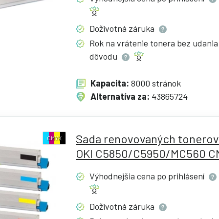
Doživotná
záruka
Rok na vrátenie tonera bez udania
dôvodu
Kapacita:
8000 stránok
Alternatíva za:
43865724
Sada renovovaných tonerov
CMYK
OKI C5850/C5950/MC560 C
Výhodnejšia cena po
prihlásení
Doživotná
záruka