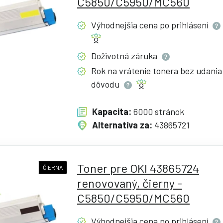
C5850/C5950/MC560
Výhodnejšia cena po
prihlásení
Doživotná
záruka
Rok na vrátenie tonera bez udania
dôvodu
Kapacita:
6000 stránok
Alternatíva za:
43865721
Toner pre OKI 43865724
ČIERNA
renovovaný, čierny -
C5850/C5950/MC560
Výhodnejšia cena po
prihlásení