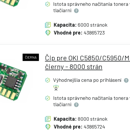
Istota správneho načítania tonera 
tlačiarni
Kapacita:
6000 stránok
Vhodné pre:
43865723
Čip pre OKI C5850/C5950/M
ČIERNA
čierny - 8000 strán
Výhodnejšia cena po
prihlásení
Istota správneho načítania tonera 
tlačiarni
Kapacita:
8000 stránok
Vhodné pre:
43865724