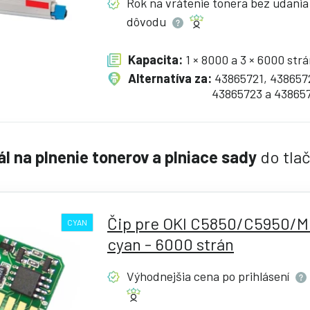
Rok na vrátenie tonera bez udania
dôvodu
Kapacita:
1 × 8000 a 3 × 6000 str
Alternatíva za:
43865721, 438657
43865723 a 43865
ál na plnenie tonerov a plniace sady
do tla
Čip pre OKI C5850/C5950/M
CYAN
cyan - 6000 strán
Výhodnejšia cena po
prihlásení