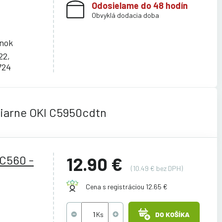
Odosielame do 48 hodín
Obvyklá dodacia doba
ánok
22,
724
čiarne OKI C5950cdtn
C560 -
12.90 €
(10.49 € bez DPH)
Cena s registráciou 12.65 €
DO KOŠÍKA