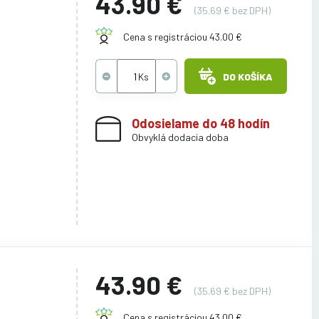
43.90 €
(35.69 € bez DPH)
Cena s registráciou 43.00 €
DO KOŠÍKA
Odosielame do 48 hodín
Obvyklá dodacia doba
43.90 €
(35.69 € bez DPH)
Cena s registráciou 43.00 €