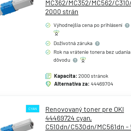
MC362/MC352/MC562/C310/
2000 strán
Výhodnejšia cena po
prihlásení
Doživotná
záruka
Rok na vrátenie tonera bez udania
dôvodu
Kapacita:
2000 stránok
Alternatíva za:
44469704
Renovovaný toner pre OKI
CYAN
44469724 cyan,
C510dn/C530dn/MC561dn -