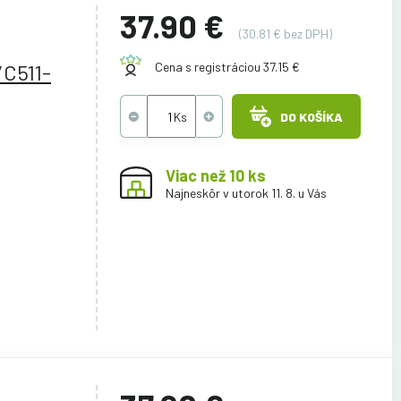
37.90 €
(30.81 € bez DPH)
C511-
Cena s registráciou 37.15 €
DO KOŠÍKA
Viac než 10 ks
Najneskôr v utorok 11. 8. u Vás