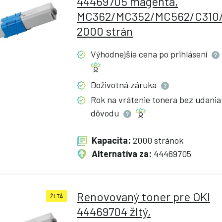
44469705 magenta,
MC362/MC352/MC562/C310/
2000 strán
Výhodnejšia cena po
prihlásení
Doživotná
záruka
Rok na vrátenie tonera bez udania
dôvodu
Kapacita:
2000 stránok
Alternatíva za:
44469705
Renovovaný toner pre OKI
ŽLTÁ
44469704 žltý,