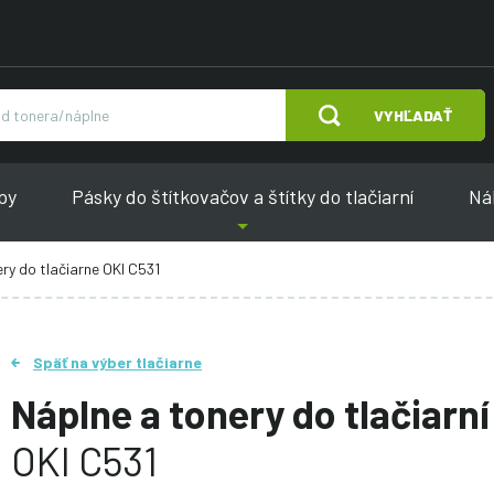
VYHĽADAŤ
py
Pásky do štítkovačov a štítky do tlačiarní
Náh
ry do tlačiarne OKI C531
Späť na výber tlačiarne
Náplne a tonery do tlačiarní
OKI C531