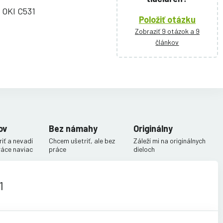
i OKI C531
Položiť otázku
Zobraziť 9 otázok a 9
článkov
ov
Bez námahy
Originálny
iť a nevadí
Chcem ušetriť, ale bez
Záleží mi na originálnych
ráce naviac
práce
dieloch
1