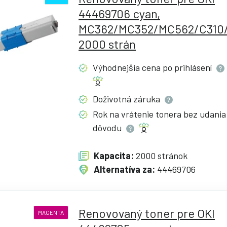
44469706 cyan,
MC362/MC352/MC562/C310/
2000 strán
Výhodnejšia cena po
prihlásení
Doživotná
záruka
Rok na vrátenie tonera bez udania
dôvodu
Kapacita:
2000 stránok
Alternatíva za:
44469706
Renovovaný toner pre OKI
MAGENTA