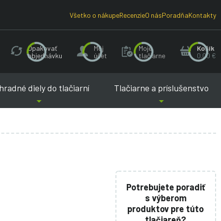
Všetko o nákupe
Recenzie
O nás
Poradňa
Kontakty
Opakovať
Môj
Moje
Košík
objednávku
účet
tlačiarne
0.00 €
radné diely do tlačiarní
Tlačiarne a príslušenstvo
Potrebujete poradiť
s výberom
produktov pre túto
tlačiareň?