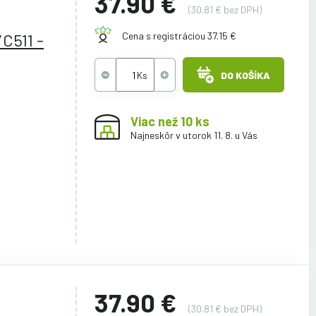
37.90 €
(30.81 € bez DPH)
C511 -
Cena s registráciou 37.15 €
DO KOŠÍKA
Viac než 10 ks
Najneskôr v utorok 11. 8. u Vás
37.90 €
(30.81 € bez DPH)