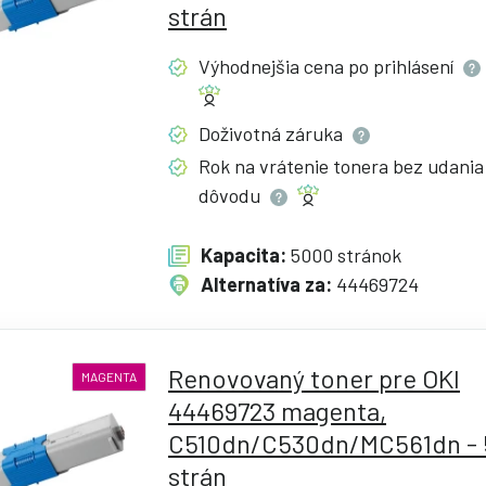
strán
Výhodnejšia cena po
prihlásení
Doživotná
záruka
Rok na vrátenie tonera bez udania
dôvodu
Kapacita:
5000 stránok
Alternatíva za:
44469724
Renovovaný toner pre OKI
MAGENTA
44469723 magenta,
C510dn/C530dn/MC561dn -
strán