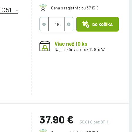
C511 -
Cena s registráciou 37.15 €
DO KOŠÍKA
Viac než 10 ks
Najneskôr v utorok 11. 8. u Vás
37.90 €
(30.81 € bez DPH)