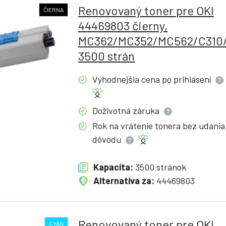
Renovovaný toner pre OKI
ČIERNA
44469803 čierny,
MC362/MC352/MC562/C310/
3500 strán
Výhodnejšia cena po
prihlásení
Doživotná
záruka
Rok na vrátenie tonera bez udania
dôvodu
Kapacita:
3500 stránok
Alternatíva za:
44469803
Renovovaný toner pre OKI
CYAN