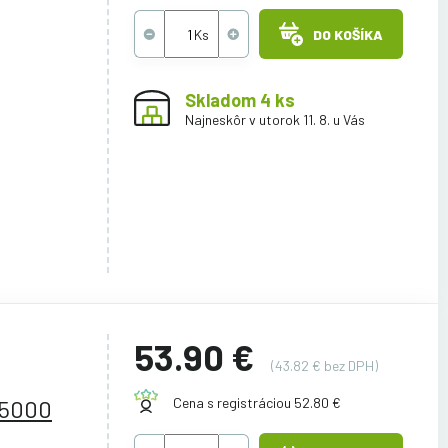
DO KOŠÍKA
Skladom 4 ks
Najneskôr v utorok 11. 8. u Vás
53.90 €
(43.82 € bez DPH)
 5000
Cena s registráciou 52.80 €