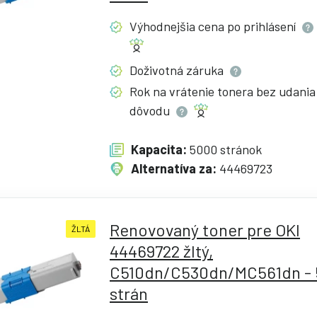
Výhodnejšia cena po
prihlásení
Doživotná
záruka
Rok na vrátenie tonera bez udania
dôvodu
Kapacita:
5000 stránok
Alternatíva za:
44469723
Renovovaný toner pre OKI
ŽLTÁ
44469722 žltý,
C510dn/C530dn/MC561dn -
strán