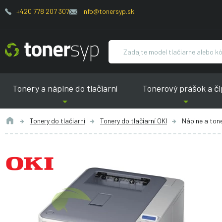
+420 778 207 307
info@tonersyp.sk
Tonery a náplne do tlačiarní
Tonerový prášok a či
Tonery do tlačiarní
Tonery do tlačiarní OKI
Náplne a tone