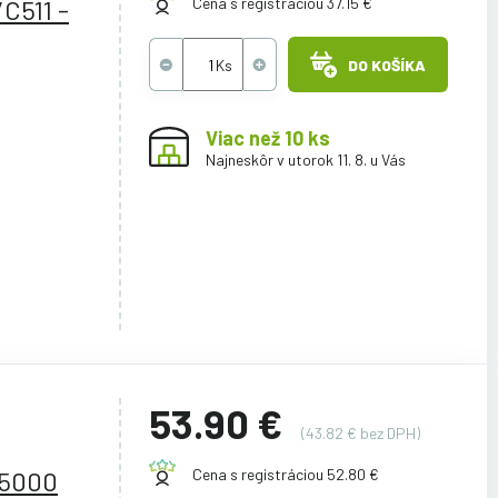
C511 -
Cena s registráciou 37.15 €
DO KOŠÍKA
Viac než 10 ks
Najneskôr v utorok 11. 8. u Vás
53.90 €
(43.82 € bez DPH)
 5000
Cena s registráciou 52.80 €