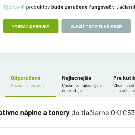
Týchto 41
produktov
bude zaručene fungovať
v tlačiarn
VYBRAŤ Z PONUKY
ULOŽIŤ TÚTO TLAČIAREŇ
Odporúčané
Najlacnejšie
Pre kutil
Nechám si poradiť
Chcem to najlacnejšie,
Chcem ušetr
čo existuje
mi trochu p
atívne náplne a tonery
do tlačiarne OKI C53