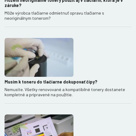
Môžem neoriginálne tonery použiť aj v tlačiarni, ktorá je v
záruke?
Môže výrobca tlačiarne odmietnuť opravu tlačiarne s
neoriginálnym tonerom?
Musím k toneru do tlačiarne dokupovať čipy?
Nemusíte. Všetky renovované a kompatibilné tonery dostanete
kompletné a pripravené na použitie.