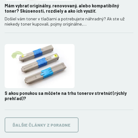
Mám vybrať originálny, renovovaný, alebo kompatibilný
toner? Skúsenosti, rozdiely a ako ich využiť.
Došiel vám toner v tlačiarni a potrebujete náhradný? Ak ste už
niekedy toner kupovali, pojmy originálne,…
S akou ponukou sa môžete na trhu tonerov stretnúť (rýchly
prehľad)?
ĎALŠIE ČLÁNKY Z PORADNE