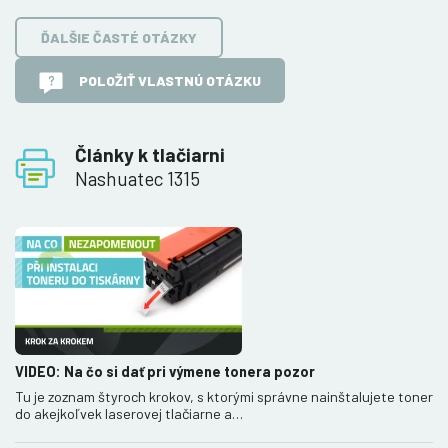
ĎALŠIE ČASTÉ OTÁZKY
POLOŽIŤ VLASTNÚ OTÁZKU
Články k tlačiarni
Nashuatec 1315
VIDEO: Na čo si dať pri výmene tonera pozor
Tu je zoznam štyroch krokov, s ktorými správne nainštalujete toner
do akejkoľvek laserovej tlačiarne a…