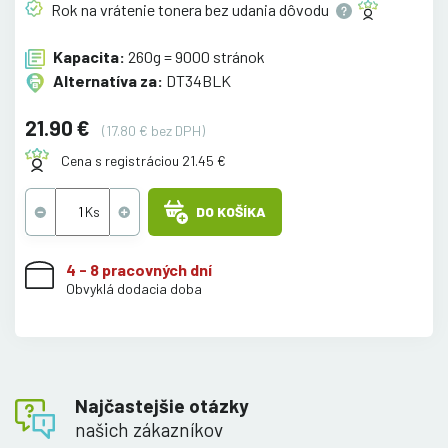
Rok na vrátenie tonera bez udania
dôvodu
Kapacita:
260g = 9000 stránok
Alternatíva za:
DT34BLK
21.90 €
(17.80 € bez DPH)
Cena s registráciou 21.45 €
DO KOŠÍKA
4 - 8 pracovných dní
Obvyklá dodacia doba
Najčastejšie otázky
našich zákazníkov