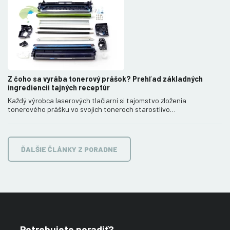
Z čoho sa vyrába tonerový prášok? Prehľad základných
ingrediencií tajných receptúr
Každý výrobca laserových tlačiarní si tajomstvo zloženia
tonerového prášku vo svojich toneroch starostlivo…
ĎALŠIE ČLÁNKY Z PORADNE
Potrebujete poradiť?