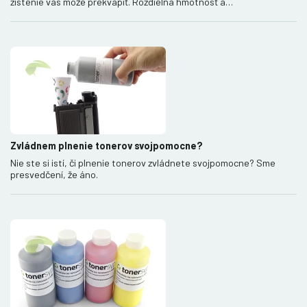
zistenie vás môže prekvapiť. Rozdielna hmotnosť a…
Zvládnem plnenie tonerov svojpomocne?
Nie ste si istí, či plnenie tonerov zvládnete svojpomocne? Sme
presvedčení, že áno.