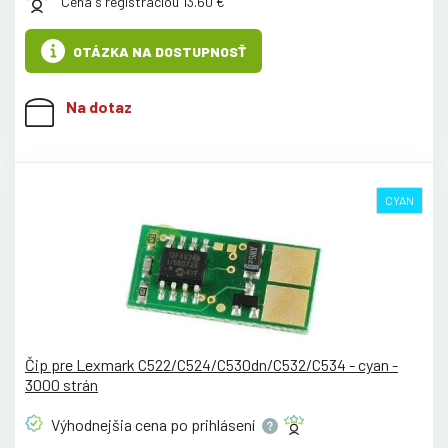
Cena s registráciou 13.60 €
OTÁZKA NA DOSTUPNOSŤ
Na dotaz
CYAN
Čip pre Lexmark C522/C524/C530dn/C532/C534 - cyan -
3000 strán
Výhodnejšia cena po
prihlásení