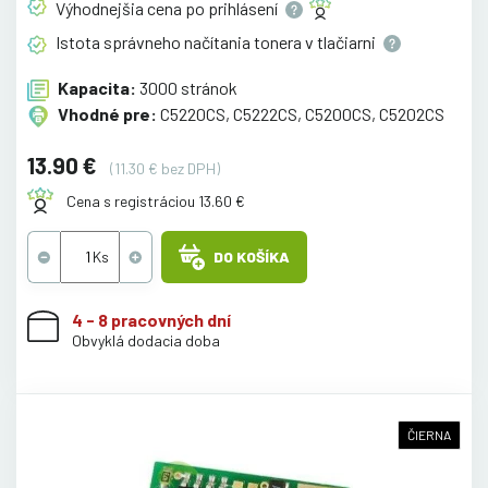
Výhodnejšia cena po
prihlásení
Istota správneho načítania tonera v
tlačiarni
Kapacita:
3000 stránok
Vhodné pre:
C5220CS, C5222CS, C5200CS, C5202CS
13.90 €
(11.30 € bez DPH)
Cena s registráciou 13.60 €
DO KOŠÍKA
4 - 8 pracovných dní
Obvyklá dodacia doba
ČIERNA