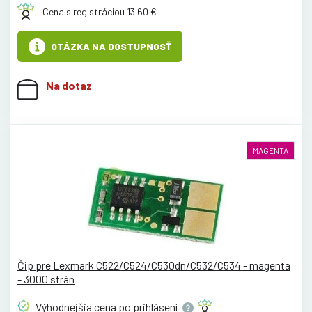
Cena s registráciou 13.60 €
OTÁZKA NA DOSTUPNOSŤ
Na dotaz
MAGENTA
Čip pre Lexmark C522/C524/C530dn/C532/C534 - magenta
- 3000 strán
Výhodnejšia cena po
prihlásení