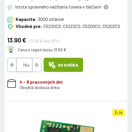
Istota správneho načítania tonera v
tlačiarni
Kapacita:
3000 stránok
Vhodné pre:
C5220CS, C5222CS, C5200CS, C5202CS
13.90 €
(11.30 € bez DPH)
Cena s registráciou 13.60 €
DO KOŠÍKA
4 - 8 pracovných dní
Obvyklá dodacia doba
ŽLTÁ