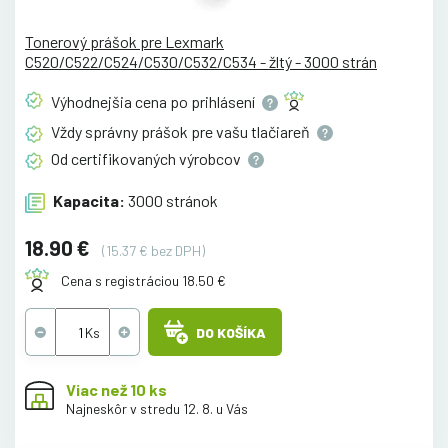
Tonerový prášok pre Lexmark
C520/C522/C524/C530/C532/C534 - žltý - 3000 strán
Výhodnejšia cena po
prihlásení
Vždy správny prášok pre vašu
tlačiareň
Od certifikovaných
výrobcov
Kapacita:
3000 stránok
18.90 €
(15.37 € bez DPH)
Cena s registráciou 18.50 €
DO KOŠÍKA
Viac než 10 ks
Najneskôr v stredu 12. 8. u Vás