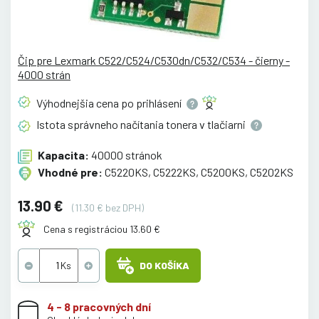
Čip pre Lexmark C522/C524/C530dn/C532/C534 - čierny -
4000 strán
Výhodnejšia cena po
prihlásení
Istota správneho načítania tonera v
tlačiarni
Kapacita:
40000 stránok
Vhodné pre:
C5220KS, C5222KS, C5200KS, C5202KS
13.90 €
(11.30 € bez DPH)
Cena s registráciou 13.60 €
DO KOŠÍKA
4 - 8 pracovných dní