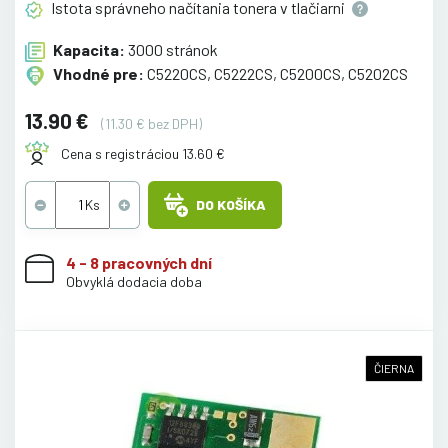
Istota správneho načítania tonera v
tlačiarni
Kapacita:
3000 stránok
Vhodné pre:
C5220CS, C5222CS, C5200CS, C5202CS
13.90 €
(11.30 € bez DPH)
Cena s registráciou 13.60 €
DO KOŠÍKA
4 - 8 pracovných dní
Obvyklá dodacia doba
ČIERNA