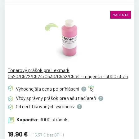
MAGENTA
Tonerový prášok pre Lexmark
C520/C522/C524/C530/C532/C534 - magenta - 3000 strán
Výhodnejšia cena po
prihlásení
Vždy správny prášok pre vašu
tlačiareň
Od certifikovaných
výrobcov
Kapacita:
3000 stránok
18.90 €
(15.37 € bez DPH)