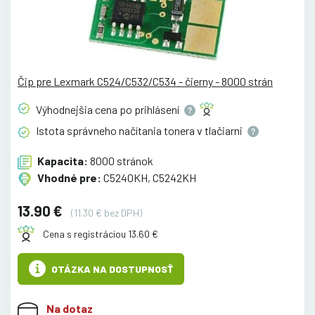
Čip pre Lexmark C524/C532/C534 - čierny - 8000 strán
Výhodnejšia cena po
prihlásení
Istota správneho načítania tonera v
tlačiarni
Kapacita:
8000 stránok
Vhodné pre:
C5240KH, C5242KH
13.90 €
(11.30 € bez DPH)
Cena s registráciou 13.60 €
OTÁZKA NA DOSTUPNOSŤ
Na dotaz