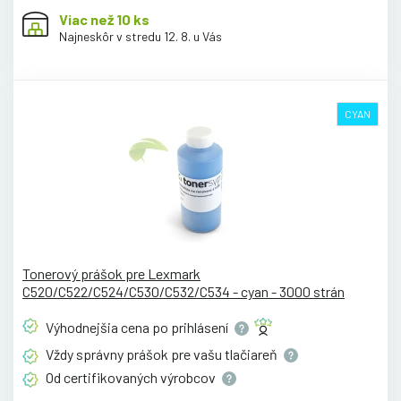
Viac než 10 ks
Najneskôr v stredu 12. 8. u Vás
CYAN
Tonerový prášok pre Lexmark
C520/C522/C524/C530/C532/C534 - cyan - 3000 strán
Výhodnejšia cena po
prihlásení
Vždy správny prášok pre vašu
tlačiareň
Od certifikovaných
výrobcov