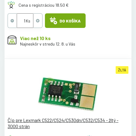
Cena s registráciou 18.50 €
DO KOŠÍKA
Viac než 10 ks
Najneskôr v stredu 12. 8. u Vás
ŽLTÁ
Čip pre Lexmark C522/C524/C530dn/C532/C534 - žltý -
3000 strán