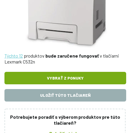
Týchto 12
produktov
bude zaručene fungovať
v tlačiarni
Lexmark C532n
VYBRAŤ Z PONUKY
ULOŽIŤ TÚTO TLAČIAREŇ
Potrebujete poradiť s výberom produktov pre túto
tlačiareň?