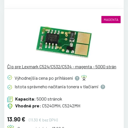
MAGENTA
Čip pre Lexmark C524/C532/C534 - magenta - 5000 strán
Výhodnejšia cena po
prihlásení
Istota správneho načítania tonera v
tlačiarni
Kapacita:
5000 stránok
Vhodné pre:
C5240MH, C5242MH
13.90 €
(11.30 € bez DPH)