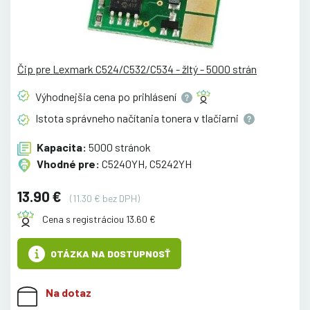
Čip pre Lexmark C524/C532/C534 - žltý - 5000 strán
Výhodnejšia cena po
prihlásení
Istota správneho načítania tonera v
tlačiarni
Kapacita:
5000 stránok
Vhodné pre:
C5240YH, C5242YH
13.90 €
(11.30 € bez DPH)
Cena s registráciou 13.60 €
OTÁZKA NA DOSTUPNOSŤ
Na dotaz