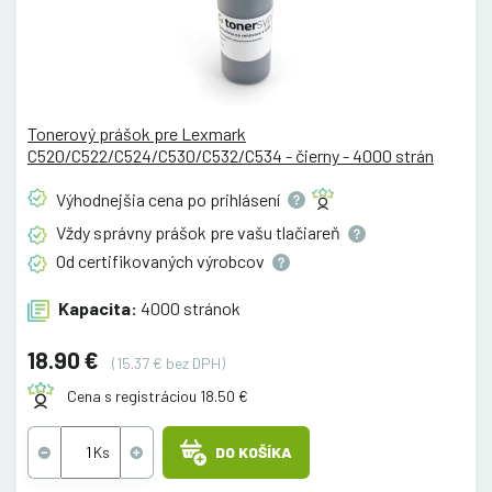
Tonerový prášok pre Lexmark
C520/C522/C524/C530/C532/C534 - čierny - 4000 strán
Výhodnejšia cena po
prihlásení
Vždy správny prášok pre vašu
tlačiareň
Od certifikovaných
výrobcov
Kapacita:
4000 stránok
18.90 €
(15.37 € bez DPH)
Cena s registráciou 18.50 €
DO KOŠÍKA