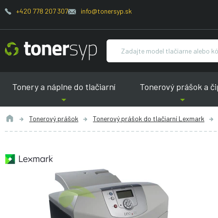
+420 778 207 307
info@tonersyp.sk
Tonery a náplne do tlačiarní
Tonerový prášok a či
Tonerový prášok
Tonerový prášok do tlačiarní Lexmark