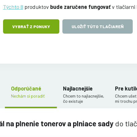
Týchto 8
produktov
bude zaručene fungovať
v tlačiarn
VYBRAŤ Z PONUKY
ULOŽIŤ TÚTO TLAČIAREŇ
Odporúčané
Najlacnejšie
Pre kutil
Nechám si poradiť
Chcem to najlacnejšie,
Chcem ušetr
čo existuje
mi trochu p
ál na plnenie tonerov a plniace sady
do tla