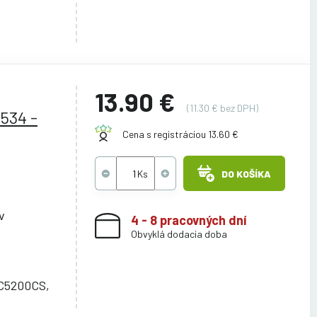
13.90 €
(11.30 € bez DPH)
534 -
Cena s registráciou 13.60 €
DO KOŠÍKA
v
4 - 8 pracovných dní
Obvyklá dodacia doba
C5200CS,