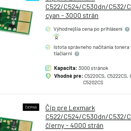
C522/C524/C530dn/C532/C
cyan - 3000 strán
Výhodnejšia cena po
prihlásení
Istota správneho načítania tonera 
tlačiarni
Kapacita:
3000 stránok
Vhodné pre:
C5220CS, C5222CS, 
C5202CS
Čip pre Lexmark
ČIERNA
C522/C524/C530dn/C532/C
čierny - 4000 strán