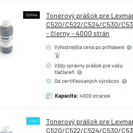
Tonerový prášok pre Lexma
ČIERNA
C520/C522/C524/C530/C53
- čierny - 4000 strán
Výhodnejšia cena po
prihlásení
Vždy správny prášok pre vašu
tlačiareň
Od certifikovaných
výrobcov
Kapacita:
4000 stránok
Tonerový prášok pre Lexma
CYAN
C520/C522/C524/C530/C53