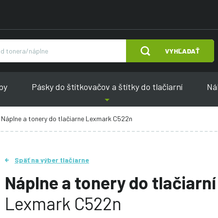
VYHĽADAŤ
py
Pásky do štítkovačov a štítky do tlačiarní
Náh
Náplne a tonery do tlačiarne Lexmark C522n
Späť na výber tlačiarne
Náplne a tonery do tlačiarní
Lexmark C522n