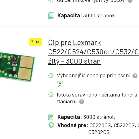
Kapacita:
3000 stránok
Čip pre Lexmark
ŽLTÁ
C522/C524/C530dn/C532/C
žltý - 3000 strán
Výhodnejšia cena po
prihlásení
Istota správneho načítania tonera 
tlačiarni
Kapacita:
3000 stránok
Vhodné pre:
C5220CS, C5222CS, 
C5202CS