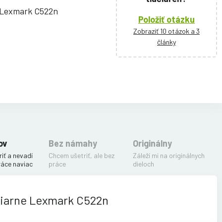
i Lexmark C522n
Položiť otázku
Zobraziť 10 otázok a 3
články
ov
Bez námahy
Originálny
iť a nevadí
Chcem ušetriť, ale bez
Záleží mi na originálnych
ráce naviac
práce
dieloch
čiarne Lexmark C522n