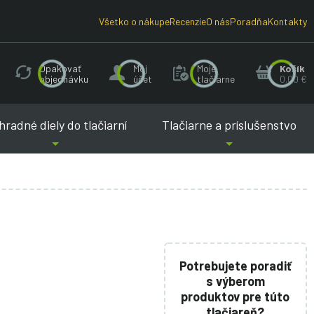
Všetko o nákupe
Recenzie
O nás
Poradňa
Kontakty
Opakovať
Môj
Moje
Košík
objednávku
účet
tlačiarne
0.00 €
radné diely do tlačiarní
Tlačiarne a príslušenstvo
Potrebujete poradiť
s výberom
produktov pre túto
tlačiareň?