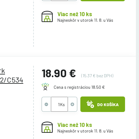
Viac než 10 ks
Najneskôr v utorok 11. 8. u Vás
rk
18.90 €
(15.37 € bez DPH)
2/C534
Cena s registráciou 18.50 €
DO KOŠÍKA
Viac než 10 ks
Najneskôr v utorok 11. 8. u Vás