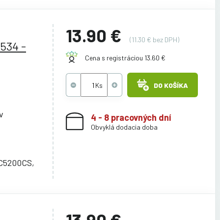
13.90 €
(11.30 € bez DPH)
534 -
Cena s registráciou 13.60 €
DO KOŠÍKA
v
4 - 8 pracovných dní
Obvyklá dodacia doba
C5200CS,
13.90 €