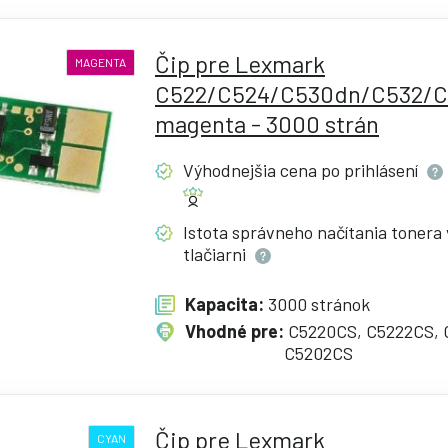
Čip pre Lexmark
MAGENTA
C522/C524/C530dn/C532/C
magenta - 3000 strán
Výhodnejšia cena po
prihlásení
Istota správneho načítania tonera 
tlačiarni
Kapacita:
3000 stránok
Vhodné pre:
C5220CS, C5222CS, 
C5202CS
Čip pre Lexmark
CYAN