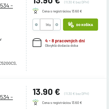
(11.30 € bez DPH)
534 -
Cena s registráciou 13.60 €
DO KOŠÍKA
v
4 - 8 pracovných dní
Obvyklá dodacia doba
C5200CS,
13.90 €
(11.30 € bez DPH)
534 -
Cena s registráciou 13.60 €