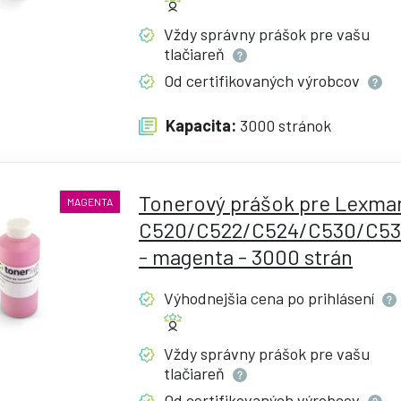
Vždy správny prášok pre vašu
tlačiareň
Od certifikovaných
výrobcov
Kapacita:
3000 stránok
Tonerový prášok pre Lexma
MAGENTA
C520/C522/C524/C530/C53
- magenta - 3000 strán
Výhodnejšia cena po
prihlásení
Vždy správny prášok pre vašu
tlačiareň
Od certifikovaných
výrobcov