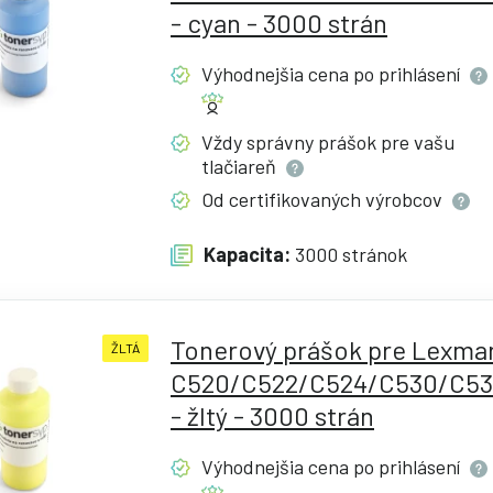
- cyan - 3000 strán
Výhodnejšia cena po
prihlásení
Vždy správny prášok pre vašu
tlačiareň
Od certifikovaných
výrobcov
Kapacita:
3000 stránok
Tonerový prášok pre Lexma
ŽLTÁ
C520/C522/C524/C530/C53
- žltý - 3000 strán
Výhodnejšia cena po
prihlásení