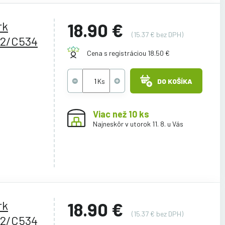
rk
18.90 €
(15.37 € bez DPH)
2/C534
Cena s registráciou 18.50 €
DO KOŠÍKA
Viac než 10 ks
Najneskôr v utorok 11. 8. u Vás
rk
18.90 €
(15.37 € bez DPH)
2/C534