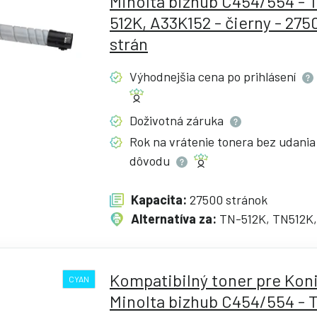
Minolta bizhub C454/554 - 
512K, A33K152 - čierny - 275
strán
Výhodnejšia cena po
prihlásení
Doživotná
záruka
Rok na vrátenie tonera bez udania
dôvodu
Kapacita:
27500 stránok
Alternatíva za:
TN-512K, TN512K,
Kompatibilný toner pre Kon
CYAN
Minolta bizhub C454/554 - 