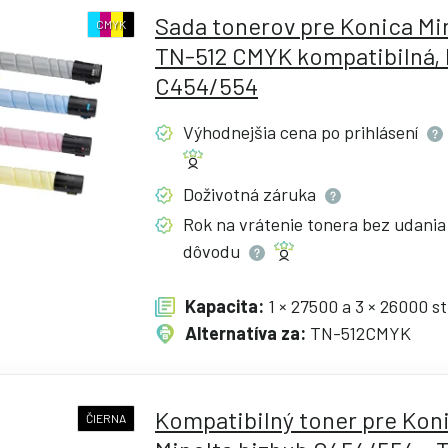
Sada tonerov pre Konica Mi
CMYK
TN-512 CMYK kompatibilná, 
C454/554
Výhodnejšia cena po
prihlásení
Doživotná
záruka
Rok na vrátenie tonera bez udania
dôvodu
Kapacita:
1 × 27500 a 3 × 26000 s
Alternatíva za:
TN-512CMYK
Kompatibilný toner pre Kon
ČIERNA