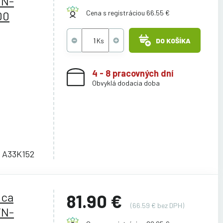
TN-
00
Cena s registráciou 66.55 €
DO KOŠÍKA
4 - 8 pracovných dní
Obvyklá dodacia doba
 A33K152
ica
81.90 €
(66.59 € bez DPH)
TN-