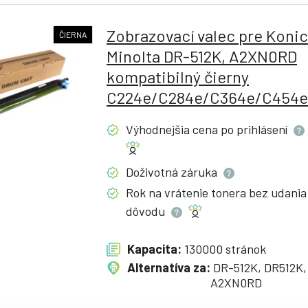
Zobrazovací valec pre Koni
ČIERNA
Minolta DR-512K, A2XN0RD
kompatibilný čierny
C224e/C284e/C364e/C454e
Výhodnejšia cena po
prihlásení
Doživotná
záruka
Rok na vrátenie tonera bez udania
dôvodu
Kapacita:
130000 stránok
Alternatíva za:
DR-512K, DR512K,
A2XN0RD