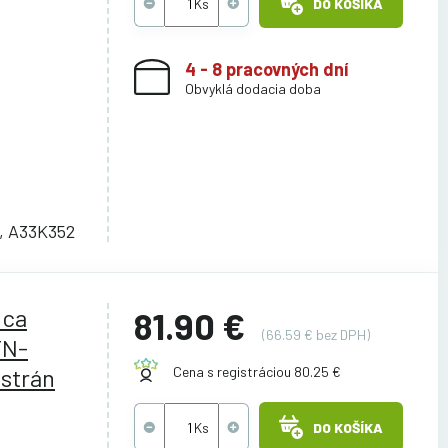
DO KOŠÍKA
4 - 8 pracovných dní
Obvyklá dodacia doba
, A33K352
ica
81.90 €
(66.59 € bez DPH)
TN-
 strán
Cena s registráciou 80.25 €
DO KOŠÍKA