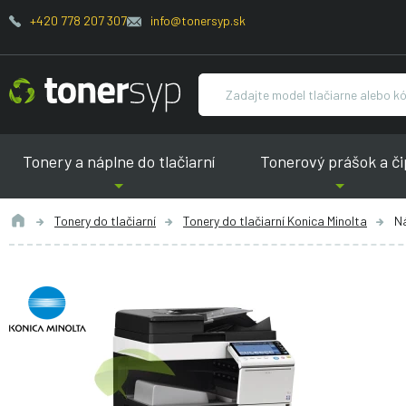
+420 778 207 307
info@tonersyp.sk
Tonery a náplne do tlačiarní
Tonerový prášok a či
Tonery do tlačiarní
Tonery do tlačiarní Konica Minolta
Ná