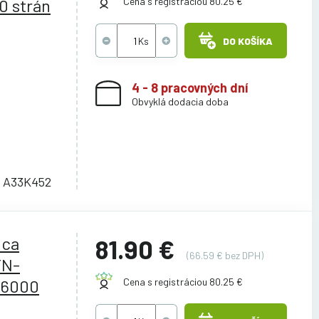
0 strán
Cena s registráciou 80.25 €
DO KOŠÍKA
4 - 8 pracovných dní
Obvyklá dodacia doba
, A33K452
ica
81.90 €
(66.59 € bez DPH)
TN-
26000
Cena s registráciou 80.25 €