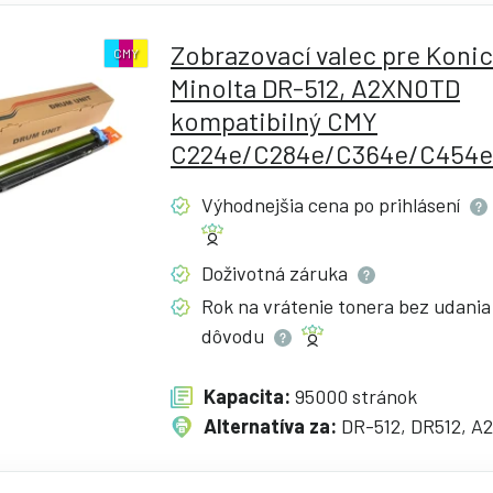
Zobrazovací valec pre Koni
CMY
Minolta DR-512, A2XN0TD
kompatibilný CMY
C224e/C284e/C364e/C454e
Výhodnejšia cena po
prihlásení
Doživotná
záruka
Rok na vrátenie tonera bez udania
dôvodu
Kapacita:
95000 stránok
Alternatíva za:
DR-512, DR512, 