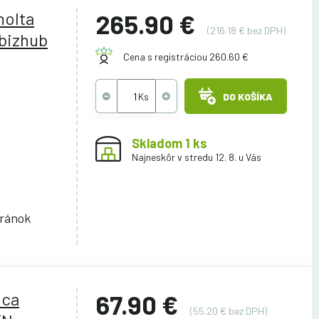
nolta
265.90 €
(216.18 € bez DPH)
bizhub
Cena s registráciou 260.60 €
DO KOŠÍKA
Skladom 1 ks
Najneskôr v stredu 12. 8. u Vás
tránok
ica
67.90 €
(55.20 € bez DPH)