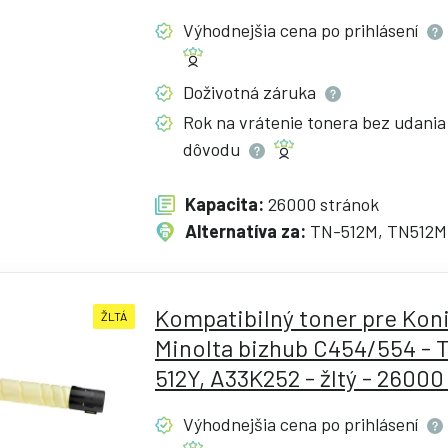
Výhodnejšia cena po
prihlásení
Doživotná
záruka
Rok na vrátenie tonera bez udania
dôvodu
Kapacita:
26000 stránok
Alternatíva za:
TN-512M, TN512M
Kompatibilný toner pre Kon
ŽLTÁ
Minolta bizhub C454/554 - 
512Y, A33K252 - žltý - 26000
Výhodnejšia cena po
prihlásení