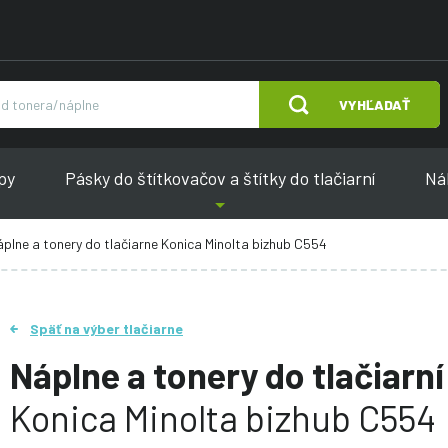
VYHĽADAŤ
py
Pásky do štítkovačov a štítky do tlačiarní
Náh
plne a tonery do tlačiarne Konica Minolta bizhub C554
Späť na výber tlačiarne
Náplne a tonery do tlačiarní
Konica Minolta bizhub C554