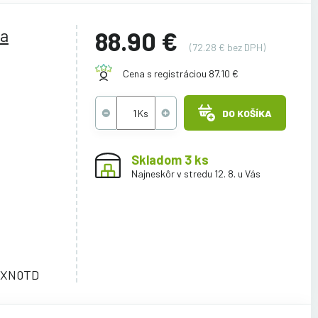
ca
88.90 €
(72.28 € bez DPH)
Cena s registráciou 87.10 €
DO KOŠÍKA
Skladom 3 ks
Najneskôr v stredu 12. 8. u Vás
A2XN0TD