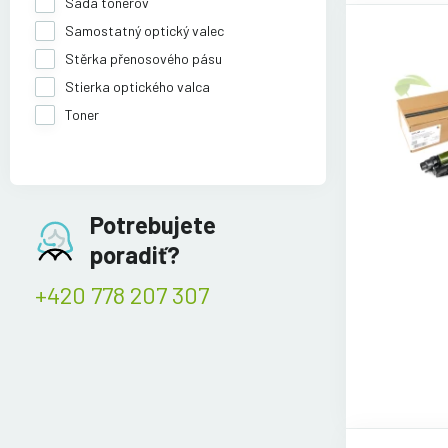
Sada tonerov
Samostatný optický valec
Stěrka přenosového pásu
Stierka optického valca
Toner
Potrebujete
poradiť?
+420 778 207 307