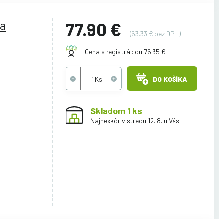
ca
77.90 €
(63.33 € bez DPH)
Cena s registráciou 76.35 €
DO KOŠÍKA
Skladom 1 ks
Najneskôr v stredu 12. 8. u Vás