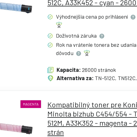
512C, A33K452 - cyan - 2600
Výhodnejšia cena po
prihlásení
Doživotná
záruka
Rok na vrátenie tonera bez udania
dôvodu
Kapacita:
26000 stránok
Alternatíva za:
TN-512C, TN512C
Kompatibilný toner pre Kon
MAGENTA
Minolta bizhub C454/554 - 
512M, A33K352 - magenta - 
strán