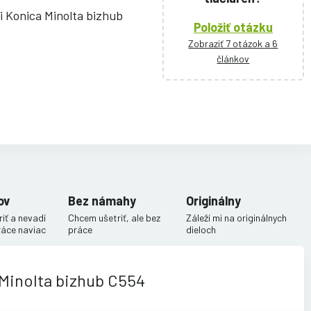
ni Konica Minolta bizhub
Položiť otázku
Zobraziť 7 otázok a 6
článkov
ov
Bez námahy
Originálny
iť a nevadí
Chcem ušetriť, ale bez
Záleží mi na originálnych
ráce naviac
práce
dieloch
 Minolta bizhub C554