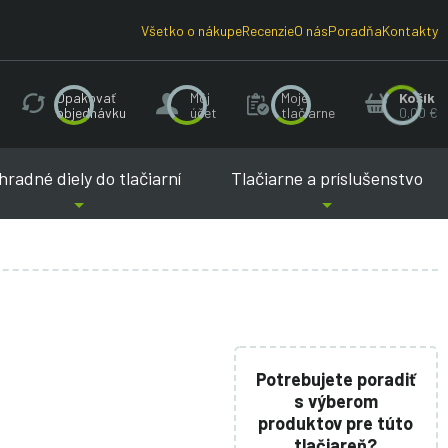
Všetko o nákupe
Recenzie
O nás
Poradňa
Kontakty
Opakovať
Môj
Moje
Košík
objednávku
účet
tlačiarne
0.00 €
radné diely do tlačiarní
Tlačiarne a príslušenstvo
Potrebujete poradiť
s výberom
produktov pre túto
tlačiareň?