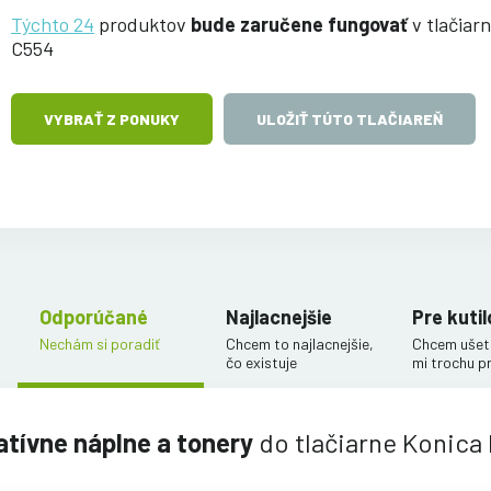
Týchto 24
produktov
bude zaručene fungovať
v tlačiar
C554
VYBRAŤ Z PONUKY
ULOŽIŤ TÚTO TLAČIAREŇ
Odporúčané
Najlacnejšie
Pre kutil
Nechám si poradiť
Chcem to najlacnejšie,
Chcem ušetr
čo existuje
mi trochu p
atívne náplne a tonery
do tlačiarne Konica