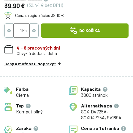
39.90 €
(32.44 € bez DPH)
Cena s registráciou 39.10 €
DO KOŠÍKA
4 - 8 pracovných dní
Obvyklá dodacia doba
Ceny a možnosti dopravy?
Farba
Kapacita
Čierna
3000 stránok
Typ
Alternatíva za
Kompatibilný
SCX-D4725A,
SCXD4725A, SV189A
Záruka
Cena za
1 stránku