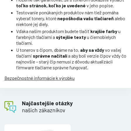
toľko stránok, koľko je uvedené
v jeho popise.
Testovanie ponúkaných produktov nám tiež pomáha
vyberať tonery, ktoré
nepoškodia vašu tlačiareň
alebo
niektoré jej diely.
Vďaka našim produktom budete tlačiť
krajšie farby
u
farebných tlačiarní a
sýtejšie texty
u čiernobielych
tlačiarní.
U tonerov s čipom, dbáme na to,
aby sa vždy
vo vašej
tlačiarni
správne načítali
a aby boli verzie čipov vždy čo
najnovšie – starý čip nemusí z dôvodu aktualizácií
firmware tlačiarne správne fungovať.
Bezpečnostné informácie k výrobku
Najčastejšie otázky
našich zákazníkov