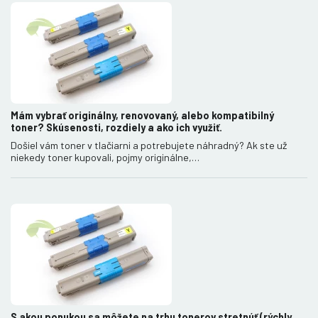
Mám vybrať originálny, renovovaný, alebo kompatibilný
toner? Skúsenosti, rozdiely a ako ich využiť.
Došiel vám toner v tlačiarni a potrebujete náhradný? Ak ste už
niekedy toner kupovali, pojmy originálne,…
S akou ponukou sa môžete na trhu tonerov stretnúť (rýchly