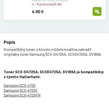
4 - 8 pracovných dní
4.90 €
Popis
Kompatibilný toner, s ktorým môžete kvalitne nahradiť
originálny toner Samsung SCX-D4725A, SCXD4725A, SV189A.
Toner SCX-D4725A, SCXD4725A, SV189A je kompatibilný
s týmito tlačiarňami:
Samsung SCX-4725
Samsung SCX-4725F
Samsung SCX-4725FN