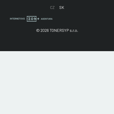
CZ
SK
© 2026 TONERSYP s.r.o.