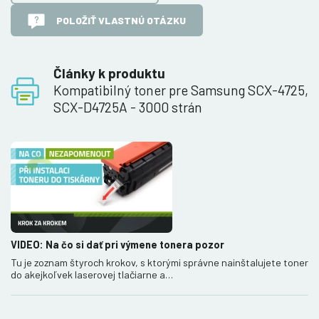
POLOŽIŤ VLASTNÚ OTÁZKU
Články k produktu
Kompatibilný toner pre Samsung SCX-4725,
SCX-D4725A - 3000 strán
VIDEO: Na čo si dať pri výmene tonera pozor
Tu je zoznam štyroch krokov, s ktorými správne nainštalujete toner
do akejkoľvek laserovej tlačiarne a…