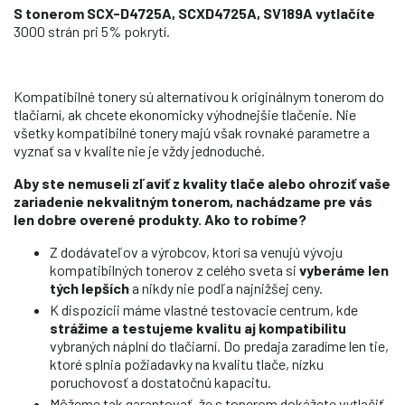
S tonerom SCX-D4725A, SCXD4725A, SV189A vytlačíte
3000 strán pri 5% pokrytí.
Kompatibilné tonery sú alternatívou k originálnym tonerom do
tlačiarní, ak chcete ekonomicky výhodnejšie tlačenie. Nie
všetky kompatibilné tonery majú však rovnaké parametre a
vyznať sa v kvalite nie je vždy jednoduché.
Aby ste nemuseli zľaviť z kvality tlače alebo ohroziť vaše
zariadenie nekvalitným tonerom, nachádzame pre vás
len dobre overené produkty. Ako to robíme?
Z dodávateľov a výrobcov, ktorí sa venujú vývoju
kompatibilných tonerov z celého sveta si
vyberáme len
tých lepších
a nikdy nie podľa najnižšej ceny.
K dispozícii máme vlastné testovacie centrum, kde
strážime a testujeme kvalitu aj kompatibilitu
vybraných náplní do tlačiarní. Do predaja zaradíme len tie,
ktoré splnia požiadavky na kvalitu tlače, nízku
poruchovosť a dostatočnú kapacitu.
Môžeme tak garantovať, že s tonerom dokážete vytlačiť