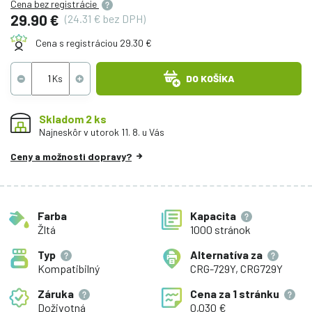
Cena bez registrácie
29.90 €
(24.31 € bez DPH)
Cena s registráciou 29.30 €
DO KOŠÍKA
Skladom 2 ks
Najneskôr v utorok 11. 8. u Vás
Ceny a možnosti dopravy?
Farba
Kapacita
Žltá
1000 stránok
Typ
Alternatíva za
Kompatibilný
CRG-729Y, CRG729Y
Záruka
Cena za
1 stránku
Doživotná
0,030 €