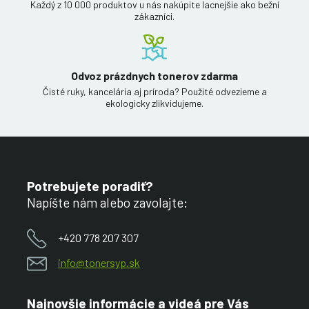
Každý z 10 000 produktov u nás nakúpite lacnejšie ako bežní
zákazníci.
Odvoz prázdnych tonerov zdarma
Čisté ruky, kancelária aj príroda? Použité odvezieme a
ekologicky zlikvidujeme.
Potrebujete poradiť?
Napíšte nám alebo zavolajte:
+420 778 207 307
info@tonersyp.sk
Najnovšie informácie a videá pre Vás