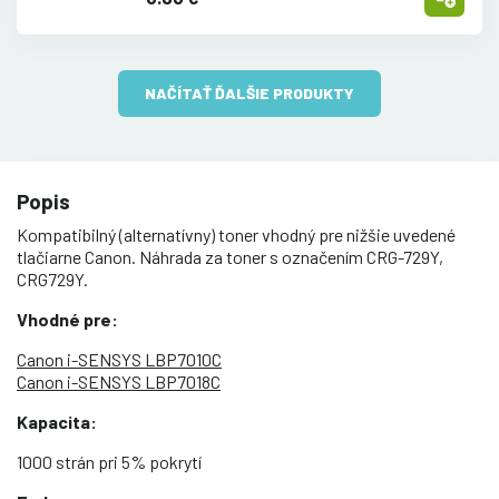
NAČÍTAŤ ĎALŠIE PRODUKTY
Popis
Kompatibilný (alternatívny) toner vhodný pre nižšie uvedené
tlačiarne Canon. Náhrada za toner s označením CRG-729Y,
CRG729Y.
Vhodné pre:
Canon i-SENSYS LBP7010C
Canon i-SENSYS LBP7018C
Kapacita:
1000 strán pri 5% pokrytí