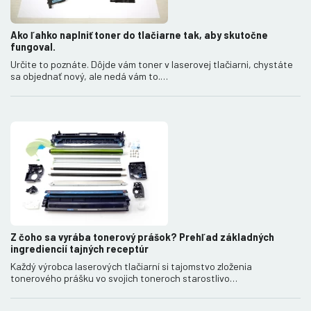
Ako ľahko naplniť toner do tlačiarne tak, aby skutočne
fungoval.
Určite to poznáte. Dôjde vám toner v laserovej tlačiarni, chystáte
sa objednať nový, ale nedá vám to.…
Z čoho sa vyrába tonerový prášok? Prehľad základných
ingrediencií tajných receptúr
Každý výrobca laserových tlačiarní si tajomstvo zloženia
tonerového prášku vo svojich toneroch starostlivo…