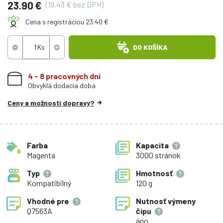
23.90 €
(19.43 € bez DPH)
Cena s registráciou 23.40 €
DO KOŠÍKA
4 - 8 pracovných dní
Obvyklá dodacia doba
Ceny a možnosti dopravy?
Farba
Kapacita
Magenta
3000 stránok
Typ
Hmotnosť
Kompatibilný
120 g
Vhodné pre
Nutnosť výmeny
Q7563A
čipu
áno