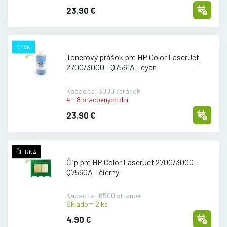
23.90 €
CYAN
Tonerový prášok pre HP Color LaserJet
2700/
3000 - Q7561A - cyan
Kapacita: 3000 stránok
4 - 8 pracovných dní
23.90 €
ČIERNA
Čip pre HP Color LaserJet 2700/
3000 -
Q7560A - čierny
Kapacita: 6500 stránok
Skladom 2 ks
4.90 €