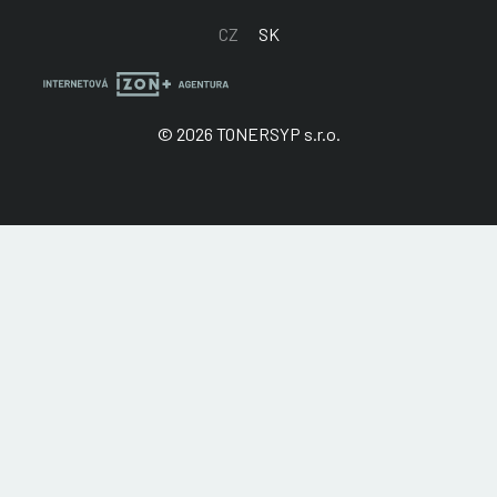
CZ
SK
© 2026 TONERSYP s.r.o.