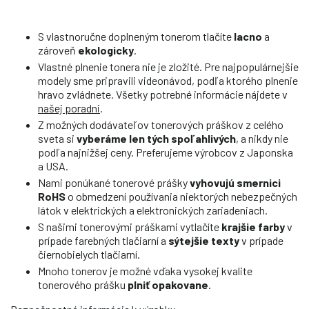
S vlastnoručne doplneným tonerom tlačíte
lacno
a
zároveň
ekologicky
.
Vlastné plnenie tonera nie je zložité. Pre najpopulárnejšie
modely sme pripravili videonávod, podľa ktorého plnenie
hravo zvládnete. Všetky potrebné informácie nájdete v
našej poradni
.
Z možných dodávateľov tonerových práškov z celého
sveta si
vyberáme len tých spoľahlivých
, a nikdy nie
podľa najnižšej ceny. Preferujeme výrobcov z Japonska
a USA.
Nami ponúkané tonerové prášky
vyhovujú smernici
RoHS
o obmedzení používania niektorých nebezpečných
látok v elektrických a elektronických zariadeniach.
S našimi tonerovými práškami vytlačíte
krajšie farby
v
prípade farebných tlačiarní a
sýtejšie texty
v prípade
čiernobielych tlačiarní.
Mnoho tonerov je možné vďaka vysokej kvalite
tonerového prášku
plniť opakovane
.