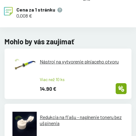
Cena za
1 stránku
0,008 €
Mohlo by vás zaujímať
Nástroj na vytvorenie plniaceho otvoru
Viac než 10 ks
14.90 €
Redukcia na fľašu - naplnenie toneru bez
ušpinenia