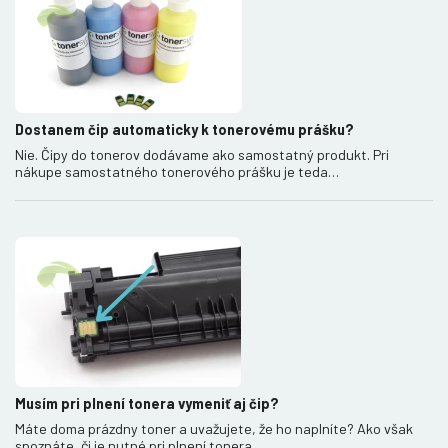
Dostanem čip automaticky k tonerovému prášku?
Nie. Čipy do tonerov dodávame ako samostatný produkt. Pri
nákupe samostatného tonerového prášku je teda…
Musím pri plnení tonera vymeniť aj čip?
Máte doma prázdny toner a uvažujete, že ho naplníte? Ako však
spoznáte, či je nutné pri plnení tonera…