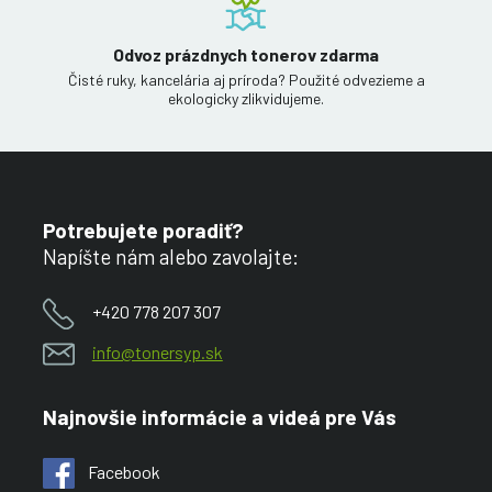
Odvoz prázdnych tonerov zdarma
Čisté ruky, kancelária aj príroda? Použité odvezieme a
ekologicky zlikvidujeme.
Potrebujete poradiť?
Napíšte nám alebo zavolajte:
+420 778 207 307
info@tonersyp.sk
Najnovšie informácie a videá pre Vás
Facebook