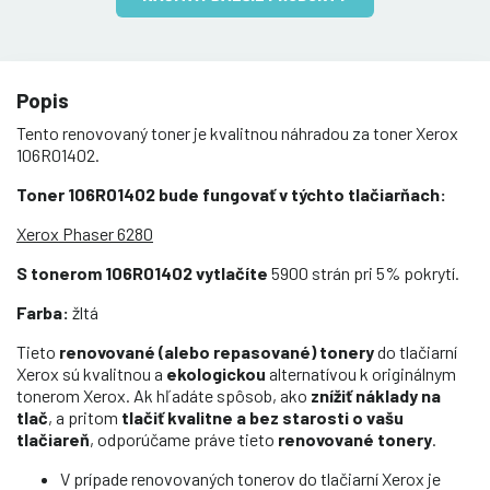
Popis
Tento renovovaný toner je kvalitnou náhradou za toner Xerox
106R01402.
Toner 106R01402 bude fungovať v týchto tlačiarňach:
Xerox Phaser 6280
S tonerom 106R01402 vytlačíte
5900 strán pri 5% pokrytí.
Farba:
žltá
Tieto
renovované (alebo repasované) tonery
do tlačiarní
Xerox sú kvalitnou a
ekologickou
alternatívou k originálnym
tonerom Xerox. Ak hľadáte spôsob, ako
znížiť náklady na
tlač
, a pritom
tlačiť kvalitne a bez starosti o vašu
tlačiareň
, odporúčame práve tieto
renovované tonery
.
V prípade renovovaných tonerov do tlačiarní Xerox je