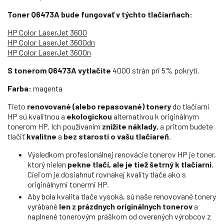
Toner Q6473A bude fungovať v týchto tlačiarňach:
HP Color LaserJet 3600
HP Color LaserJet 3600dn
HP Color LaserJet 3600n
S tonerom Q6473A vytlačíte
4000 strán pri 5% pokrytí.
Farba:
magenta
Tieto
renovované (alebo repasované) tonery
do tlačiarní
HP sú kvalitnou a
ekologickou
alternatívou k originálnym
tonerom HP. Ich používaním
znížite náklady
, a pritom budete
tlačiť
kvalitne
a
bez starosti o vašu tlačiareň
.
Výsledkom profesionálnej renovácie tonerov HP je toner,
ktorý nielen
pekne tlačí, ale je tiež šetrný k tlačiarni
.
Cieľom je dosiahnuť rovnakej kvality tlače ako s
originálnymi tonermi HP.
Aby bola kvalita tlače vysoká, sú naše renovované tonery
vyrábané
len z prázdnych originálnych tonerov
a
naplnené tonerovým práškom od overených výrobcov z