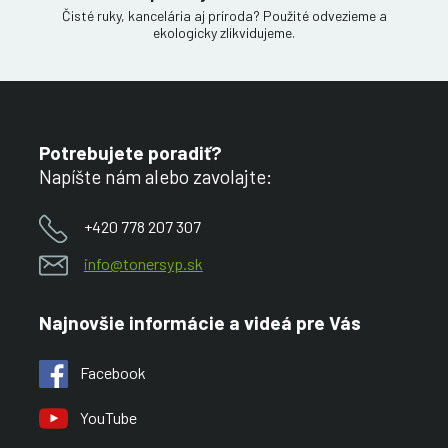
Čisté ruky, kancelária aj príroda? Použité odvezieme a
ekologicky zlikvidujeme.
Potrebujete poradiť?
Napíšte nám alebo zavolajte:
+420 778 207 307
info@tonersyp.sk
Najnovšie informácie a videá pre Vás
Facebook
YouTube