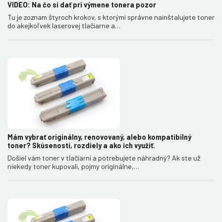
VIDEO: Na čo si dať pri výmene tonera pozor
Tu je zoznam štyroch krokov, s ktorými správne nainštalujete toner
do akejkoľvek laserovej tlačiarne a…
Mám vybrať originálny, renovovaný, alebo kompatibilný
toner? Skúsenosti, rozdiely a ako ich využiť.
Došiel vám toner v tlačiarni a potrebujete náhradný? Ak ste už
niekedy toner kupovali, pojmy originálne,…