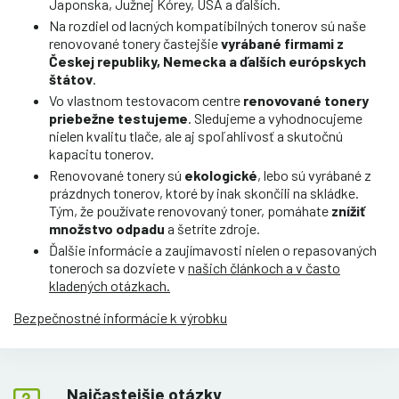
Japonska, Južnej Kórey, USA a ďalších.
Na rozdiel od lacných kompatibilných tonerov sú naše
renovované tonery častejšie
vyrábané firmami z
Českej republiky, Nemecka a ďalších európskych
štátov
.
Vo vlastnom testovacom centre
renovované tonery
priebežne testujeme
. Sledujeme a vyhodnocujeme
nielen kvalitu tlače, ale aj spoľahlivosť a skutočnú
kapacitu tonerov.
Renovované tonery sú
ekologické
, lebo sú vyrábané z
prázdnych tonerov, ktoré by inak skončili na skládke.
Tým, že používate renovovaný toner, pomáhate
znížiť
množstvo odpadu
a šetríte zdroje.
Ďalšie informácie a zaujímavosti nielen o repasovaných
toneroch sa dozviete v
našich článkoch a v často
kladených otázkach.
Bezpečnostné informácie k výrobku
Najčastejšie otázky