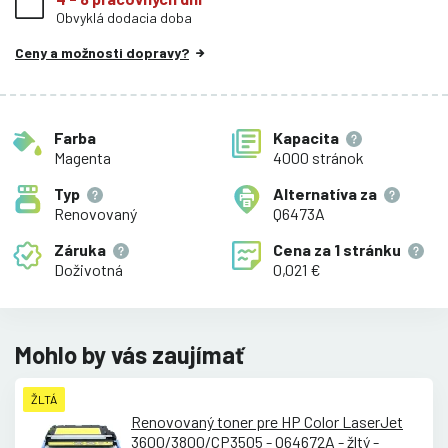
Obvyklá dodacia doba
Ceny a možnosti dopravy?
Farba
Kapacita
Magenta
4000 stránok
Typ
Alternatíva za
Renovovaný
Q6473A
Záruka
Cena za
1 stránku
Doživotná
0,021 €
Mohlo by vás zaujímať
ŽLTÁ
Renovovaný toner pre HP Color LaserJet
3600/
3800/
CP3505 - Q64672A - žltý -