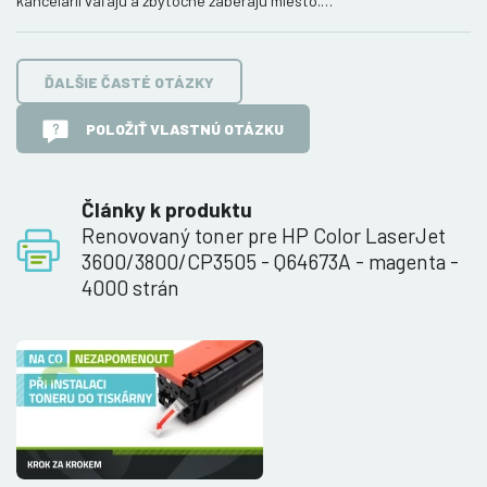
kancelárií váľajú a zbytočne zaberajú miesto.…
ĎALŠIE ČASTÉ OTÁZKY
POLOŽIŤ VLASTNÚ OTÁZKU
Články k produktu
Renovovaný toner pre HP Color LaserJet
3600/3800/CP3505 - Q64673A - magenta -
4000 strán