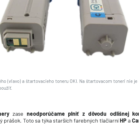
o (vľavo) a štartovacieho toneru OKI. Na štartovacom toneri nie je 
oužiť.
nery
zase
neodporúčame plniť z dôvodu odlišnej ko
 prášok. Toto sa týka starších farebných tlačiarní
HP
a
Ca