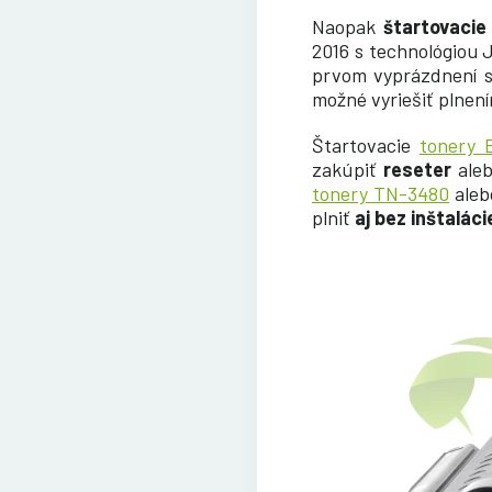
Naopak
štartovacie
2016 s technológiou 
prvom vyprázdnení sú
možné vyriešiť plnen
Štartovacie
tonery 
zakúpiť
reseter
ale
tonery TN-3480
ale
plniť
aj bez inštalác