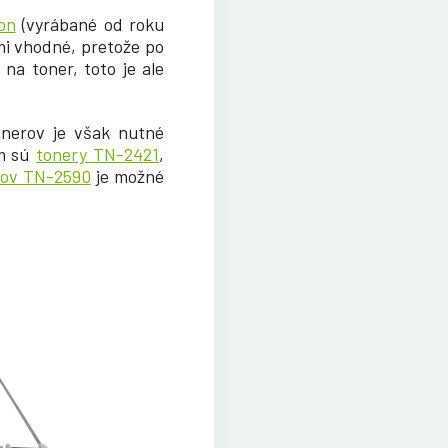
on
(vyrábané od roku
mi vhodné, pretože po
na toner, toto je ale
onerov je však nutné
om sú
tonery TN-2421
,
rov TN-2590
je možné