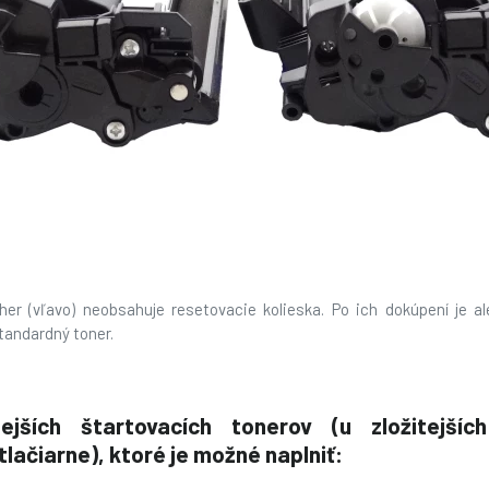
her (vľavo) neobsahuje resetovacie kolieska. Po ich dokúpení je a
tandardný toner.
jších štartovacích tonerov (u zložitejší
ačiarne), ktoré je možné naplniť: