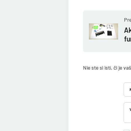
Pre
Ak
fu
Nie ste si istí, či je