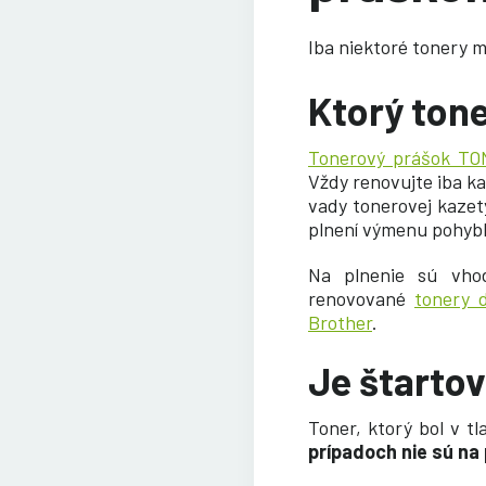
Iba niektoré tonery m
Ktorý tone
Tonerový prášok T
Vždy renovujte iba ka
vady tonerovej kazet
plnení výmenu pohybl
Na plnenie sú vh
renovované
tonery d
Brother
.
Je štartov
Toner, ktorý bol v tl
prípadoch nie sú na