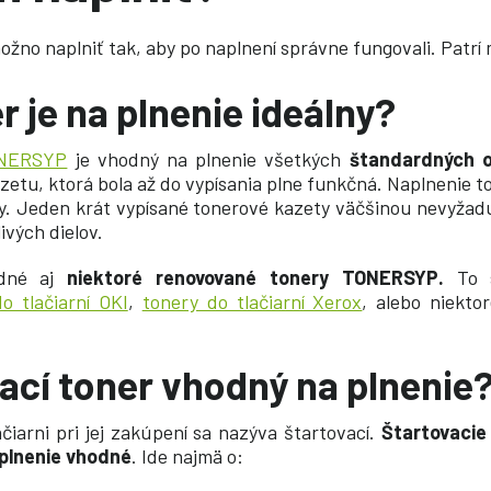
ožno naplniť tak, aby po naplnení správne fungovali. Patrí 
r je na plnenie ideálny?
ONERSYP
je vhodný na plnenie všetkých
štandardných o
zetu, ktorá bola až do vypísania plne funkčná. Naplnenie t
y. Jeden krát vypísané tonerové kazety väčšinou nevyža
ivých dielov
.
odné aj
niektoré renovované tonery TONERSYP.
To 
o tlačiarní OKI
,
tonery do tlačiarní Xerox
, alebo niekto
ací toner vhodný na plnenie
ačiarni
pri jej zakúpení sa nazýva štartovací.
Štartovacie
 plnenie vhodné
. Ide najmä
o: