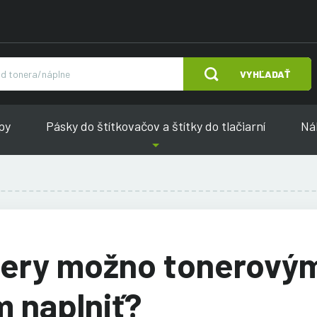
VYHĽADAŤ
py
Pásky do štítkovačov a štítky do tlačiarní
Náh
nery možno tonerový
 naplniť?