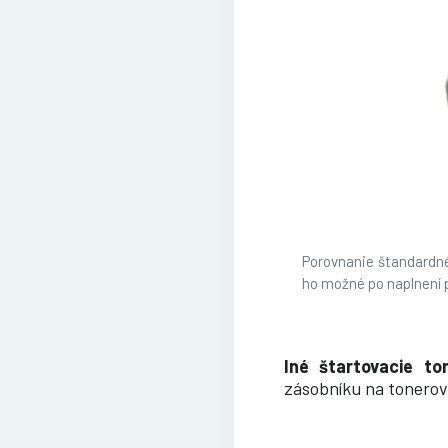
Porovnanie štandardnéh
ho možné po naplnení p
I
né štartovacie to
zásobníku na tonerový