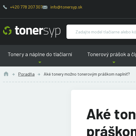
+420 778 207 307
info@tonersyp.sk
Tonery a náplne do tlačiarní
Tonerový prášok a či
Poradňa
Aké tonery možno tonerovým práškom naplniť?
Aké to
práškom