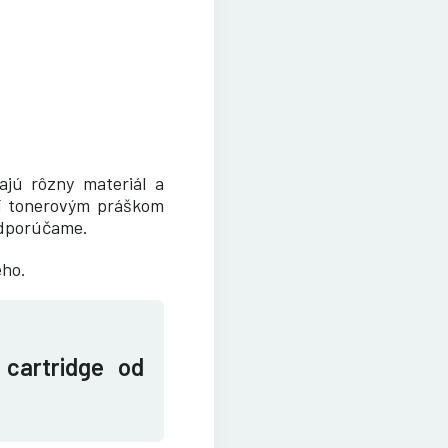
ajú rôzny materiál a
ní tonerovým práškom
odporúčame.
eho.
 cartridge od