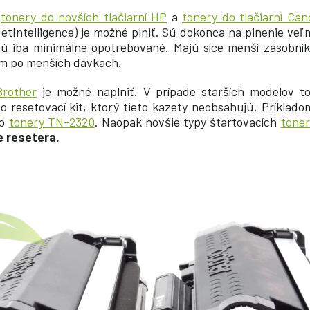
tonery do novších tlačiarní HP
a
tonery do tlačiarní Can
JetIntelligence) je možné plniť. Sú dokonca na plnenie veľ
 iba minimálne opotrebované. Majú síce menší zásobník 
ím po menších dávkach.
Brother
je možné naplniť. V prípade starších modelov t
bo resetovací kit, ktorý tieto kazety neobsahujú. Príklad
bo
tonery TN-2320
. Naopak novšie typy štartovacích
tone
ie resetera.