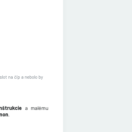
slot na čip a nebolo by
nštrukcie
a malému
non
.