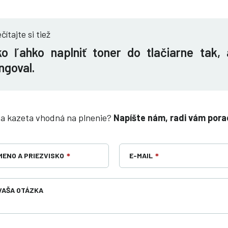
čítajte si tiež
o ľahko naplniť toner do tlačiarne tak,
ngoval.
 vaša kazeta vhodná na plnenie?
Napíšte nám, radi vám pora
MENO A PRIEZVISKO
*
E-MAIL
*
VAŠA OTÁZKA