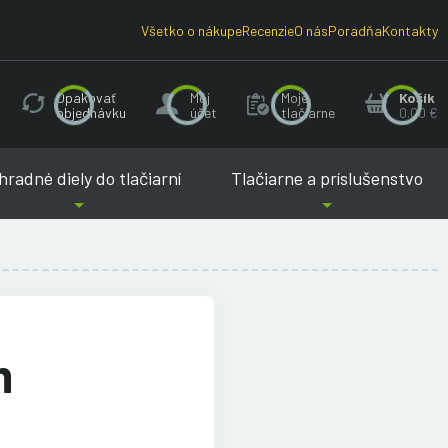
Všetko o nákupe
Recenzie
O nás
Poradňa
Kontakty
Opakovať
Môj
Moje
Košík
objednávku
účet
tlačiarne
0.00 €
radné diely do tlačiarní
Tlačiarne a príslušenstvo
m