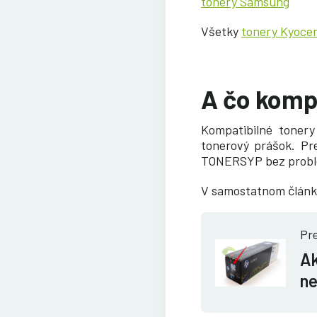
tonery Samsung
Všetky
tonery Kyoce
A čo komp
Kompatibilné tonery
tonerový prášok. Pr
TONERSYP bez problé
V samostatnom článku
Pre
Ak
ne