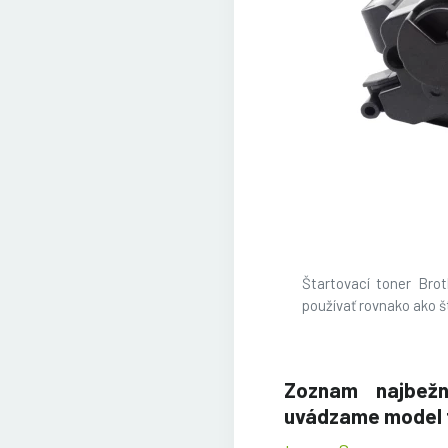
Štartovací toner Brot
používať rovnako ako š
Zoznam najbežne
uvádzame model tl