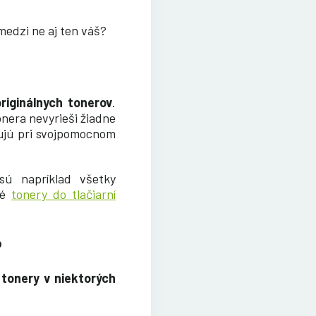
medzi ne aj ten váš?
riginálnych tonerov
.
onera nevyrieši žiadne
dujú pri svojpomocnom
sú napríklad všetky
ré
tonery do tlačiarní
?
 tonery v niektorých