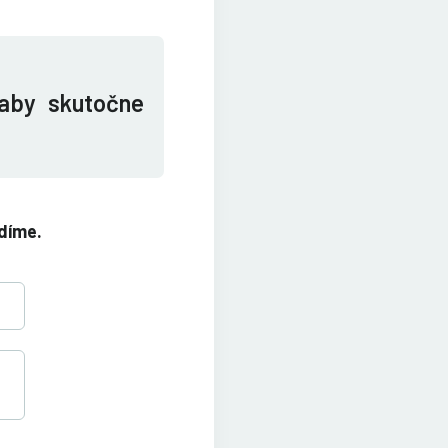
 aby skutočne
díme.