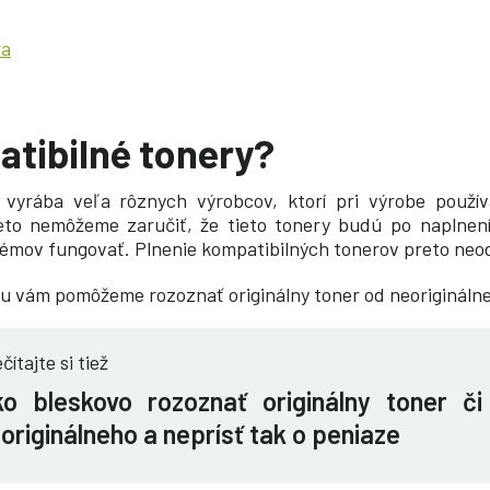
ra
atibilné tonery?
 vyrába veľa rôznych výrobcov, ktorí pri výrobe použív
eto nemôžeme zaručiť, že tieto tonery budú po naplne
mov fungovať. Plnenie kompatibilných tonerov preto ne
 vám pomôžeme rozoznať originálny toner od neorigináln
čítajte si tiež
o bleskovo rozoznať originálny toner či
originálneho a neprísť tak o peniaze