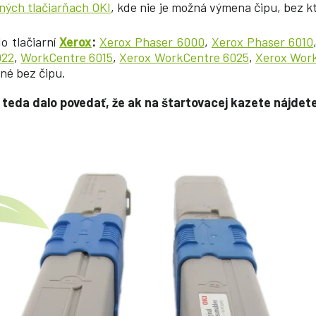
ných tlačiarňach OKI
,
kde nie je možná výmena čipu, bez 
o tlačiarní
Xerox
:
Xerox Phaser 6000
,
Xerox Phaser 6010
022
,
WorkCentre 6015
,
Xerox WorkCentre 6025
,
Xerox Wor
né bez čipu.
teda dalo povedať, že ak na štartovacej kazete nájdete 