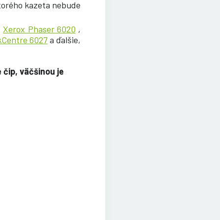
ktorého kazeta nebude
,
Xerox Phaser 6020
,
kCentre 6027
a
ďalšie,
čip, väčšinou je