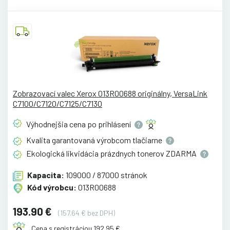
Zobrazovací valec Xerox 013R00688 originálny, VersaLink
C7100/C7120/C7125/C7130
Výhodnejšia cena po
prihlásení
Kvalita garantovaná výrobcom
tlačiarne
Ekologická likvidácia prázdnych tonerov
ZDARMA
Kapacita:
109000 / 87000 stránok
Kód výrobcu:
013R00688
193.90 €
(157.64 € bez DPH)
Cena s registráciou 192.95 €