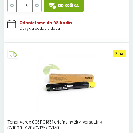
DO KOŠÍKA
Odosielame do 48 hodín
Obvyklá dodacia doba
ŽLTÁ
Toner Xerox 006R01831 originálny žltý, VersaLink
C7100/C7120/C7125/C7130