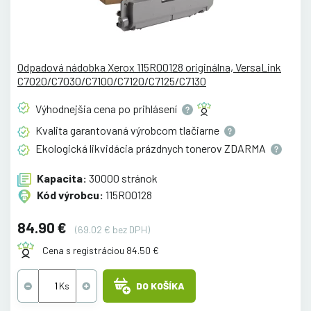
Odpadová nádobka Xerox 115R00128 originálna, VersaLink
C7020/C7030/C7100/C7120/C7125/C7130
Výhodnejšia cena po
prihlásení
Kvalita garantovaná výrobcom
tlačiarne
Ekologická likvidácia prázdnych tonerov
ZDARMA
Kapacita:
30000 stránok
Kód výrobcu:
115R00128
84.90 €
(69.02 € bez DPH)
Cena s registráciou 84.50 €
DO KOŠÍKA