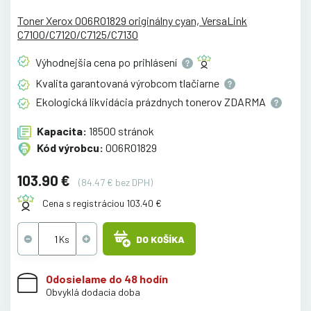
Toner Xerox 006R01829 originálny cyan, VersaLink
C7100/C7120/C7125/C7130
Výhodnejšia cena po
prihlásení
Kvalita garantovaná výrobcom
tlačiarne
Ekologická likvidácia prázdnych tonerov
ZDARMA
Kapacita:
18500 stránok
Kód výrobcu:
006R01829
103.90 €
(84.47 € bez DPH)
Cena s registráciou 103.40 €
DO KOŠÍKA
Odosielame do 48 hodín
Obvyklá dodacia doba