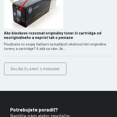
Ako bleskovo rozoznať originálny toner či cartridge od
neoriginálneho a neprísť tak o peniaze
Používate vo svojej tlačiarni za každých okolností len originálne
tonery a cartridge? A zdá sa vám, že…
ĎALŠIE ČLÁNKY Z PORADNE
Potrebujete poradiť?
Napíšte nám alebo zavolajte: