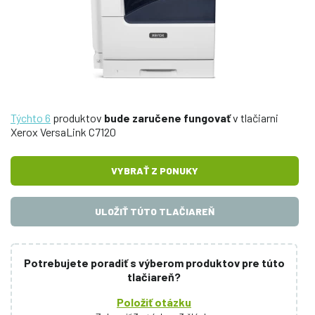
Týchto 6
produktov
bude zaručene fungovať
v tlačiarni
Xerox VersaLink C7120
VYBRAŤ Z PONUKY
ULOŽIŤ TÚTO TLAČIAREŇ
Potrebujete poradiť s výberom produktov pre túto
tlačiareň?
Položiť otázku