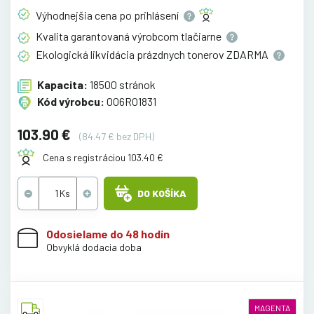
Výhodnejšia cena po
prihlásení
Kvalita garantovaná výrobcom
tlačiarne
Ekologická likvidácia prázdnych tonerov
ZDARMA
Kapacita:
18500 stránok
Kód výrobcu:
006R01831
103.90 €
(84.47 € bez DPH)
Cena s registráciou 103.40 €
DO KOŠÍKA
Odosielame do 48 hodín
Obvyklá dodacia doba
MAGENTA