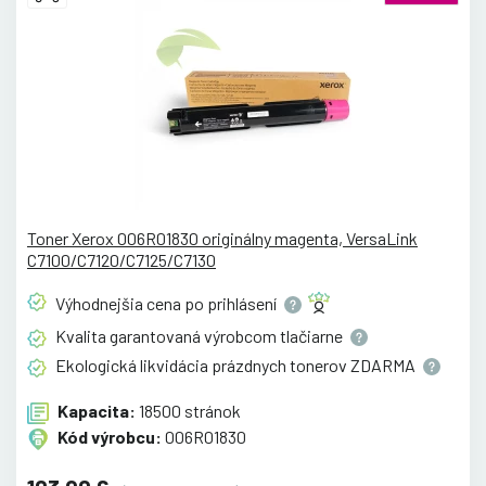
Toner Xerox 006R01830 originálny magenta, VersaLink
C7100/C7120/C7125/C7130
Výhodnejšia cena po
prihlásení
Kvalita garantovaná výrobcom
tlačiarne
Ekologická likvidácia prázdnych tonerov
ZDARMA
Kapacita:
18500 stránok
Kód výrobcu:
006R01830