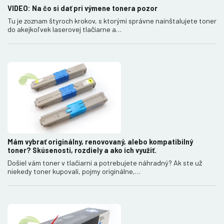
VIDEO: Na čo si dať pri výmene tonera pozor
Tu je zoznam štyroch krokov, s ktorými správne nainštalujete toner
do akejkoľvek laserovej tlačiarne a…
Mám vybrať originálny, renovovaný, alebo kompatibilný
toner? Skúsenosti, rozdiely a ako ich využiť.
Došiel vám toner v tlačiarni a potrebujete náhradný? Ak ste už
niekedy toner kupovali, pojmy originálne,…