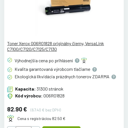
Toner Xerox 006R01828 originálny čierny, VersaLink
C7100/C7120/C7125/C7130
Výhodnejšia cena po
prihlásení
Kvalita garantovaná výrobcom
tlačiarne
Ekologická likvidácia prázdnych tonerov
ZDARMA
Kapacita:
31300 stránok
Kód výrobcu:
006R01828
82.90 €
(67.40 € bez DPH)
Cena s registráciou 82.50 €