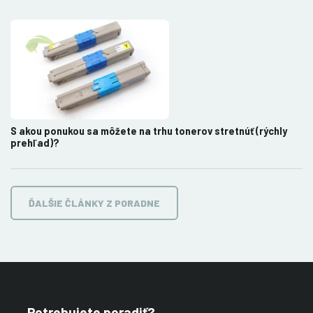
S akou ponukou sa môžete na trhu tonerov stretnúť (rýchly
prehľad)?
ĎALŠIE ČLÁNKY Z PORADNE
Potrebujete poradiť?