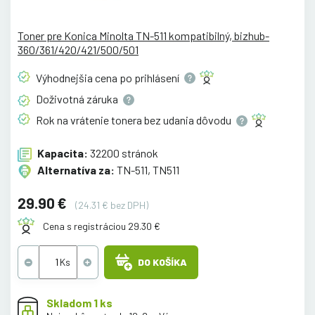
Toner pre Konica Minolta TN-511 kompatibilný, bizhub-
360/361/420/421/500/501
Výhodnejšia cena po
prihlásení
Doživotná
záruka
Rok na vrátenie tonera bez udania
dôvodu
Kapacita:
32200 stránok
Alternatíva za:
TN-511, TN511
29.90 €
(24.31 € bez DPH)
Cena s registráciou 29.30 €
DO KOŠÍKA
Skladom 1 ks