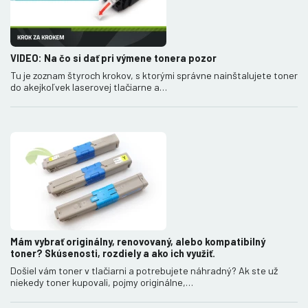
VIDEO: Na čo si dať pri výmene tonera pozor
Tu je zoznam štyroch krokov, s ktorými správne nainštalujete toner
do akejkoľvek laserovej tlačiarne a…
Mám vybrať originálny, renovovaný, alebo kompatibilný
toner? Skúsenosti, rozdiely a ako ich využiť.
Došiel vám toner v tlačiarni a potrebujete náhradný? Ak ste už
niekedy toner kupovali, pojmy originálne,…