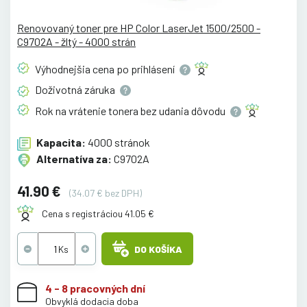
Renovovaný toner pre HP Color LaserJet 1500/2500 -
C9702A - žltý - 4000 strán
Výhodnejšia cena po
prihlásení
Doživotná
záruka
Rok na vrátenie tonera bez udania
dôvodu
Kapacita:
4000 stránok
Alternatíva za:
C9702A
41.90 €
(34.07 € bez DPH)
Cena s registráciou 41.05 €
DO KOŠÍKA
4 - 8 pracovných dní
Obvyklá dodacia doba