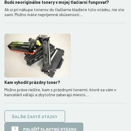
Budú neoriginálne tonery v mojej tlačiarni fungovať?
Ak si pri nákupe tonerov do tlačiarne kladiete túto otázku, nie ste
sami. Možno máte nepríjemné skúsenosti…
Kam vyhodiť prázdny toner?
Možno práve riešite, kam s prázdnymi tonermi, ktoré sa vám v
kancelárií váľajú a zbytočne zaberajú miesto.…
ĎALŠIE ČASTÉ OTÁZKY
POLOŽIŤ VLASTNÚ OTÁZKU