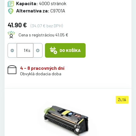
Kapacita:
4000 stránok
Alternatíva za:
C9701A
41.90 €
(34.07 € bez DPH)
Cena s registráciou 41.05 €
DO KOŠÍKA
4 - 8 pracovných dní
Obvyklá dodacia doba
ŽLTÁ