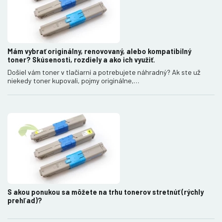
Mám vybrať originálny, renovovaný, alebo kompatibilný
toner? Skúsenosti, rozdiely a ako ich využiť.
Došiel vám toner v tlačiarni a potrebujete náhradný? Ak ste už
niekedy toner kupovali, pojmy originálne,…
S akou ponukou sa môžete na trhu tonerov stretnúť (rýchly
prehľad)?