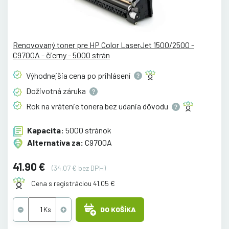
Renovovaný toner pre HP Color LaserJet 1500/2500 -
C9700A - čierny - 5000 strán
Výhodnejšia cena po
prihlásení
Doživotná
záruka
Rok na vrátenie tonera bez udania
dôvodu
Kapacita:
5000 stránok
Alternatíva za:
C9700A
41.90 €
(34.07 € bez DPH)
Cena s registráciou 41.05 €
DO KOŠÍKA