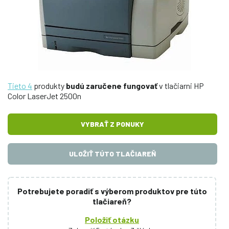
Tieto 4
produkty
budú zaručene fungovať
v tlačiarni HP
Color LaserJet 2500n
VYBRAŤ Z PONUKY
ULOŽIŤ TÚTO TLAČIAREŇ
Potrebujete poradiť s výberom produktov pre túto
tlačiareň?
Položiť otázku