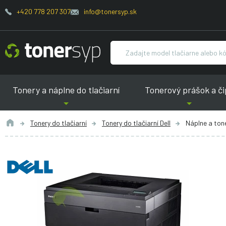
+420 778 207 307
info@tonersyp.sk
Tonery a náplne do tlačiarní
Tonerový prášok a či
Tonery do tlačiarní
Tonery do tlačiarní Dell
Náplne a tone