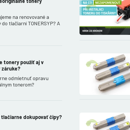
eoriginálne tonery
ujeme na renovované a
y do tlačiarní TONERSYP? A
…
 tonery použiť aj v
 v záruke?
arne odmietnuť opravu
nálnym tonerom?
 tlačiarne dokupovať čipy?