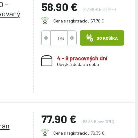
0 -
58.90 €
(47.89 € bez DPH)
ovovaný
Cena s registráciou 57.70 €
DO KOŠÍKA
4 - 8 pracovných dní
Obvyklá dodacia doba
77.90 €
(63.33 € bez DPH)
rán
Cena s registráciou 76.35 €