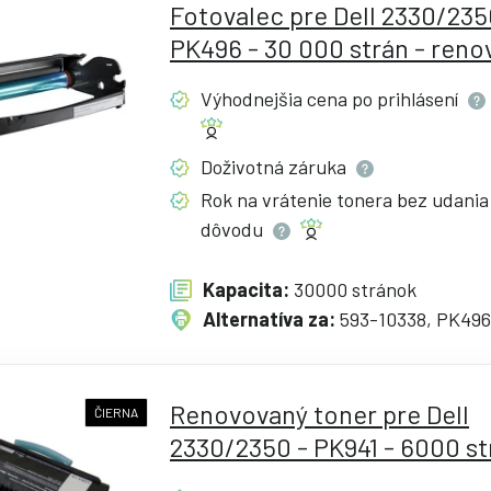
Fotovalec pre Dell 2330/235
PK496 - 30 000 strán - ren
Výhodnejšia cena po
prihlásení
Doživotná
záruka
Rok na vrátenie tonera bez udania
dôvodu
Kapacita:
30000 stránok
Alternatíva za:
593-10338, PK496
Renovovaný toner pre Dell
ČIERNA
2330/2350 - PK941 - 6000 st