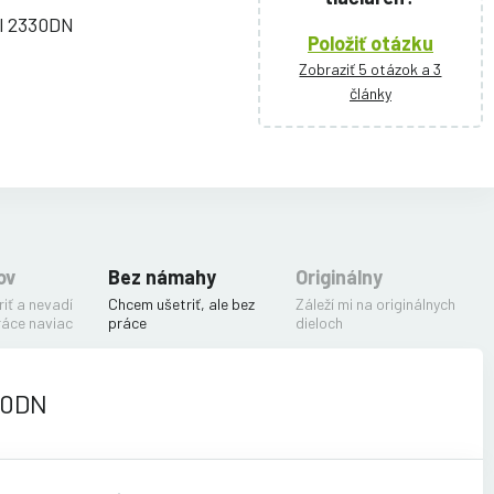
ll 2330DN
Položiť otázku
Zobraziť 5 otázok a 3
články
ov
Bez námahy
Originálny
iť a nevadí
Chcem ušetriť, ale bez
Záleží mi na originálnych
ráce naviac
práce
dieloch
30DN