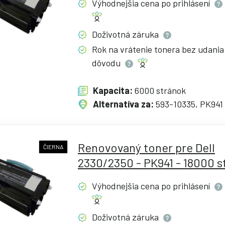
Výhodnejšia cena po
prihlásení
Doživotná
záruka
Rok na vrátenie tonera bez udania
dôvodu
Kapacita:
6000 stránok
Alternatíva za:
593-10335, PK941
Renovovaný toner pre Dell
ČIERNA
2330/2350 - PK941 - 18000 s
Výhodnejšia cena po
prihlásení
Doživotná
záruka