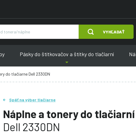
VYHĽADAŤ
py
Pásky do štítkovačov a štítky do tlačiarní
Náh
ry do tlačiarne Dell 2330DN
Späť na výber tlačiarne
Náplne a tonery do tlačiarní
Dell 2330DN