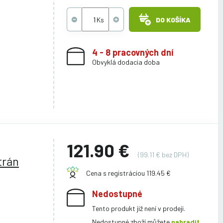
DO KOŠÍKA
4 - 8 pracovných dní
Obvyklá dodacia doba
121.90 €
(99.11 € bez DPH)
trán
Cena s registráciou 119.45 €
Nedostupné
Tento produkt již není v prodeji.
Nedostupné zboží můžete
nahradit