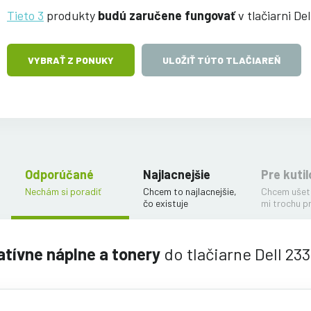
Tieto 3
produkty
budú zaručene fungovať
v tlačiarni De
VYBRAŤ Z PONUKY
ULOŽIŤ TÚTO TLAČIAREŇ
Odporúčané
Najlacnejšie
Pre kutil
Nechám si poradiť
Chcem to najlacnejšie,
Chcem ušetr
čo existuje
mi trochu p
atívne náplne a tonery
do tlačiarne Dell 23