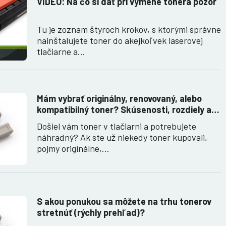
VIDEO: Na čo si dať pri výmene tonera pozor
Tu je zoznam štyroch krokov, s ktorými správne
nainštalujete toner do akejkoľvek laserovej
tlačiarne a…
Mám vybrať originálny, renovovaný, alebo
kompatibilný toner? Skúsenosti, rozdiely a
ako ich využiť.
Došiel vám toner v tlačiarni a potrebujete
náhradný? Ak ste už niekedy toner kupovali,
pojmy originálne,…
S akou ponukou sa môžete na trhu tonerov
stretnúť (rýchly prehľad)?