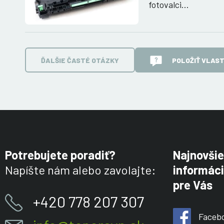
fotovalci…
ĎALŠIE ČASTÉ OTÁZKY
POLOŽIŤ VLAS
Potrebujete poradiť?
Najnovšie
Napíšte nám alebo zavolajte:
informáci
pre Vás
+420 778 207 307
Faceb