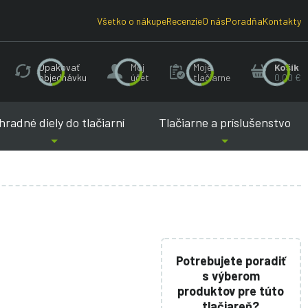
Všetko o nákupe
Recenzie
O nás
Poradňa
Kontakty
Opakovať
Môj
Moje
Košík
objednávku
účet
tlačiarne
0.00 €
radné diely do tlačiarní
Tlačiarne a príslušenstvo
Potrebujete poradiť
s výberom
produktov pre túto
tlačiareň?