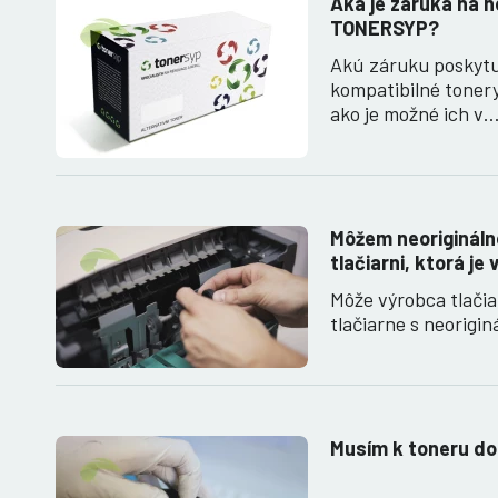
Aká je záruka na n
TONERSYP?
Akú záruku poskyt
kompatibilné toner
ako je možné ich v
Môžem neoriginálne
tlačiarni, ktorá je
Môže výrobca tlači
tlačiarne s neorigi
Musím k toneru do