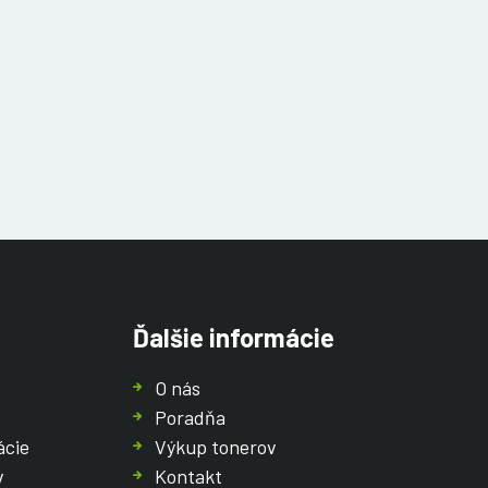
Ďalšie informácie
O nás
Poradňa
ácie
Výkup tonerov
v
Kontakt