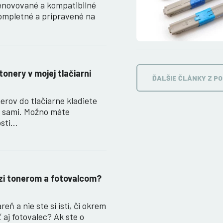
enovované a kompatibilné
ompletné a pripravené na
tonery v mojej tlačiarni
ĎALŠIE ČLÁNKY Z P
erov do tlačiarne kladiete
e sami. Možno máte
osti…
dzi tonerom a fotovalcom?
eň a nie ste si istí, či okrem
 aj fotovalec? Ak ste o