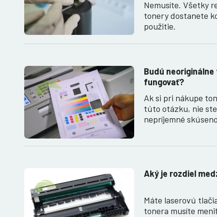
Nemusíte. Všetky r
tonery dostanete k
použitie.
Budú neoriginálne 
fungovať?
Ak si pri nákupe ton
túto otázku, nie st
nepríjemné skúsen
Aký je rozdiel me
Máte laserovú tlačiar
tonera musíte meniť