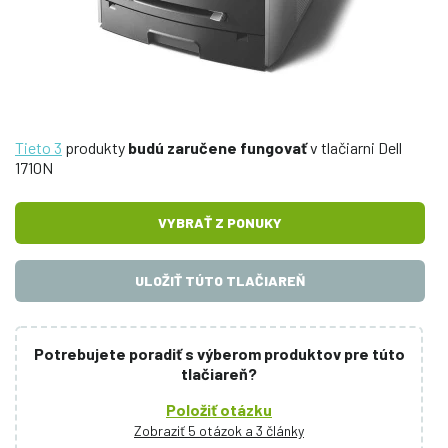
Tieto 3
produkty
budú zaručene fungovať
v tlačiarni Dell
1710N
VYBRAŤ Z PONUKY
ULOŽIŤ TÚTO TLAČIAREŇ
Potrebujete poradiť s výberom produktov pre túto
tlačiareň?
Položiť otázku
Zobraziť 5 otázok a 3 články