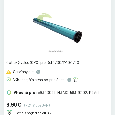
Optický valec (OPC) pre Dell 1700/1710/1720
Servisný
diel
Výhodnejšia cena po
prihlásení
Vhodné pre:
593-10038, H3730, 593-10102, K3756
8.90 €
(7.24 € bez DPH)
Cena s registráciou 8.70 €