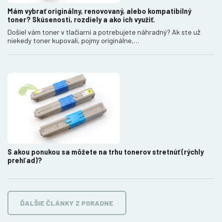
Mám vybrať originálny, renovovaný, alebo kompatibilný
toner? Skúsenosti, rozdiely a ako ich využiť.
Došiel vám toner v tlačiarni a potrebujete náhradný? Ak ste už
niekedy toner kupovali, pojmy originálne,…
S akou ponukou sa môžete na trhu tonerov stretnúť (rýchly
prehľad)?
ĎALŠIE ČLÁNKY Z PORADNE