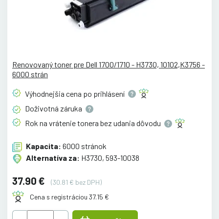
Renovovaný toner pre Dell 1700/1710 - H3730, 10102,K3756 -
6000 strán
Výhodnejšia cena po
prihlásení
Doživotná
záruka
Rok na vrátenie tonera bez udania
dôvodu
Kapacita:
6000 stránok
Alternatíva za:
H3730, 593-10038
37.90 €
(30.81 € bez DPH)
Cena s registráciou 37.15 €