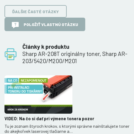
ĎALŠIE ČASTÉ OTÁZKY
POLOŽIŤ VLASTNÚ OTÁZKU
Články k produktu
Sharp AR-208T originálny toner, Sharp AR-
203/5420/M200/M201
VIDEO: Na čo si dať pri výmene tonera pozor
Tu je zoznam štyroch krokov, s ktorými správne nainštalujete toner
do akejkoľvek laserovej tlačiarne a…