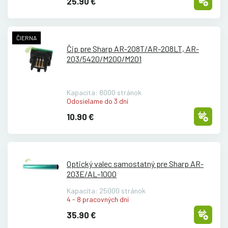
25.90 €
ČIERNA
Čip pre Sharp AR-208T/
AR-208LT, AR-
203/
5420/
M200/
M201
Kapacita: 8000 stránok
Odosielame do 3 dní
10.90 €
Optický valec samostatný pre Sharp AR-
203E/
AL-1000
Kapacita: 25000 stránok
4 - 8 pracovných dní
35.90 €