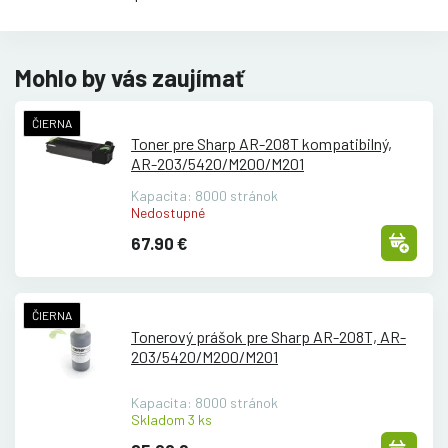
Mohlo by vás zaujímať
ČIERNA
Toner pre Sharp AR-208T kompatibilný,
AR-203/
5420/
M200/
M201
Kapacita: 8000 stránok
Nedostupné
67.90 €
ČIERNA
Tonerový prášok pre Sharp AR-208T, AR-
203/
5420/
M200/
M201
Kapacita: 8000 stránok
Skladom 3 ks