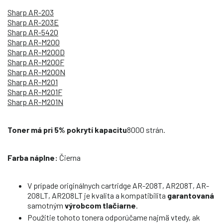
Sharp AR-203
Sharp AR-203E
Sharp AR-5420
Sharp AR-M200
Sharp AR-M200D
Sharp AR-M200F
Sharp AR-M200N
Sharp AR-M201
Sharp AR-M201F
Sharp AR-M201N
Toner má pri 5% pokrytí kapacitu
8000 strán.
Farba náplne:
Čierna
V prípade originálnych cartridge AR-208T, AR208T, AR-
208LT, AR208LT je kvalita a kompatibilita
garantovaná
samotným
výrobcom tlačiarne
.
Použitie tohoto tonera odporúčame najmä vtedy, ak