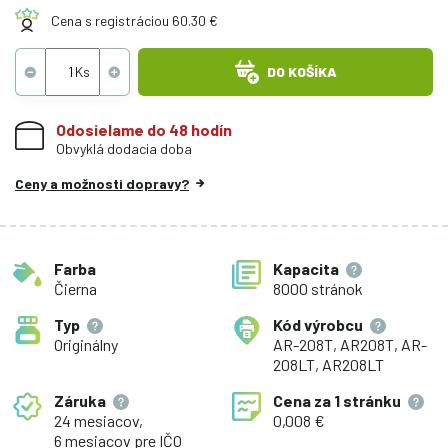
Cena s registráciou 60.30 €
DO KOŠÍKA
Odosielame do 48 hodín
Obvyklá dodacia doba
Ceny a možnosti dopravy?
Farba
Kapacita
Čierna
8000 stránok
Typ
Kód výrobcu
Originálny
AR-208T, AR208T, AR-
208LT, AR208LT
Záruka
Cena za
1 stránku
24 mesiacov,
0,008 €
6 mesiacov pre IČO