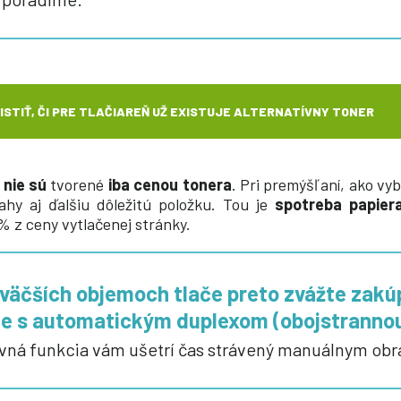
ISTIŤ, ČI PRE TLAČIAREŇ UŽ EXISTUJE ALTERNATÍVNY TONER
k
nie sú
tvorené
iba cenou tonera
. Pri premýšľaní, ako vy
ahy aj ďalšiu dôležitú položku. Tou je
spotreba papier
% z ceny vytlačenej stránky.
i väčších objemoch tlače preto zvážte zakú
ne s automatickým duplexom (obojstrannou
vná funkcia vám ušetrí čas strávený manuálnym obr