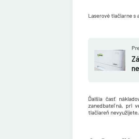
Laserové tlačiarne 
Pre
Zá
ne
Ďalšia časť náklado
zanedbateľná, pri v
tlačiareň nevyužijete