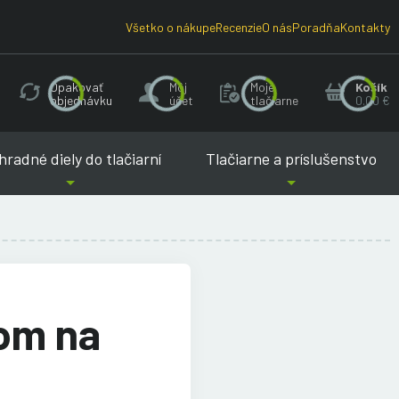
Všetko o nákupe
Recenzie
O nás
Poradňa
Kontakty
Opakovať
Môj
Moje
Košík
objednávku
účet
tlačiarne
0.00 €
radné diely do tlačiarní
Tlačiarne a príslušenstvo
dom na