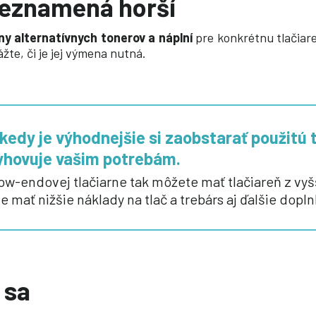
 neznamená horší
ny alternatívnych tonerov a náplní
pre konkrétnu tlačia
žte, či je jej výmena nutná.
ekedy je výhodnejšie si zaobstarať použitú 
yhovuje vašim potrebám.
ow-endovej tlačiarne tak môžete mať tlačiareň z vyš
e mať nižšie náklady na tlač a trebárs aj ďalšie dopl
 sa