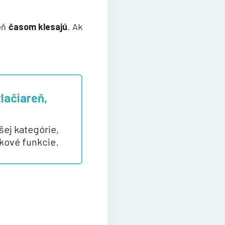
reň
časom klesajú
. Ak
tlačiareň,
šej kategórie,
nkové funkcie.