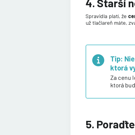
4. Starší
Spravidla platí, že
ce
už tlačiareň máte, zvá
Tip: Ni
ktorá v
Za cenu l
ktorá bud
5. Poraďte