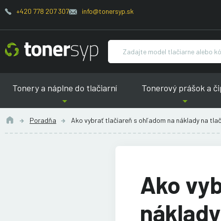
+420 778 207 307
info@tonersyp.sk
Tonery a náplne do tlačiarní
Tonerový prášok a či
Poradňa
Ako vybrať tlačiareň s ohľadom na náklady na tla
Ako vyb
náklady