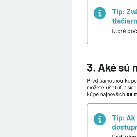
Tip: Zv
tlačiarn
ktoré poč
3. Aké sú 
Pred samotnou kúpo
môžete ušetriť tisíc
kúpe najnovších
sa m
Tip: Ak
dostupn
Radi vám