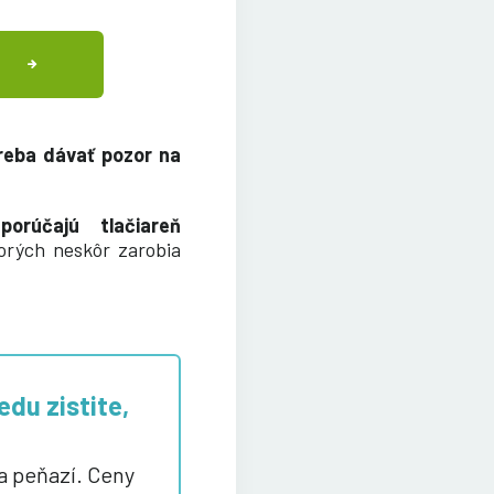
reba dávať pozor na
porúčajú tlačiareň
torých neskôr zarobia
edu zistite,
a peňazí. Ceny