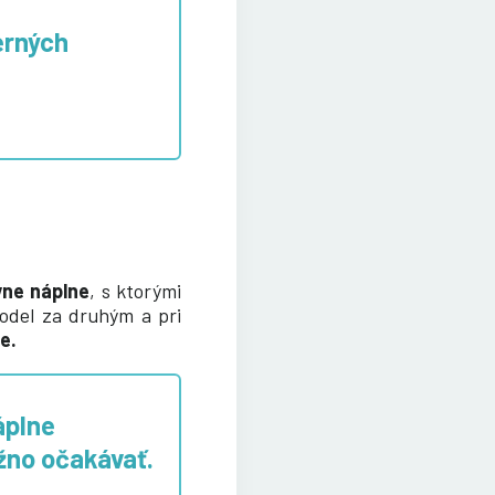
erných
ívne náplne
, s ktorými
model za druhým a pri
e.
áplne
žno očakávať.