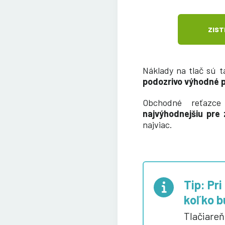
ZIST
Náklady na tlač sú 
podozrivo výhodné 
Obchodné reťazce
najvýhodnejšiu pre
najviac.
Tip: Pr
koľko b
Tlačiareň