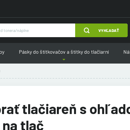
VYHĽADAŤ
py
Pásky do štítkovačov a štítky do tlačiarní
Náh
č
rať tlačiareň s ohľa
 na tlač