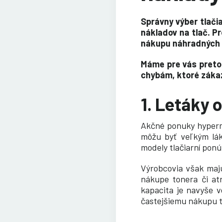
Správny výber tlačia
nákladov na tlač. P
nákupu náhradných t
Máme pre vás preto 
chybám, ktoré zákaz
1. Letáky
Akčné ponuky hyperm
môžu byť veľkým lák
modely tlačiarní pon
Výrobcovia však majú
nákupe tonera či at
kapacita je navyše v
častejšiemu nákupu 