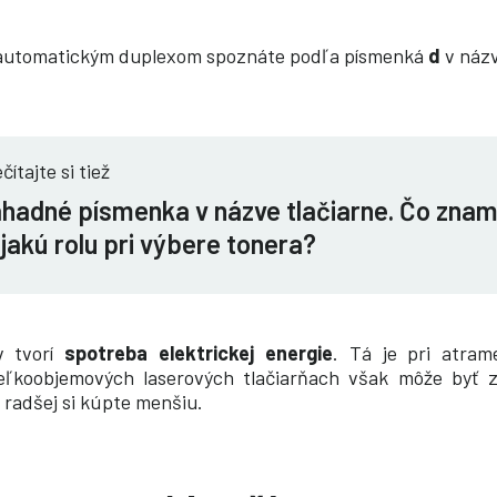
s automatickým duplexom spoznáte podľa písmenká
d
v náz
čítajte si tiež
hadné písmenka v názve tlačiarne. Čo znam
jakú rolu pri výbere tonera?
v tvorí
spotreba elektrickej energie
. Tá je pri atram
eľkoobjemových laserových tlačiarňach však môže byť 
, radšej si kúpte menšiu.