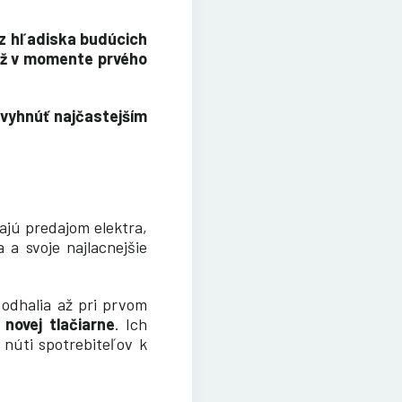
j z hľadiska budúcich
 až v momente prvého
 vyhnúť najčastejším
jú predajom elektra,
a svoje najlacnejšie
 odhalia až pri prvom
 novej tlačiarne
. Ich
 núti spotrebiteľov k