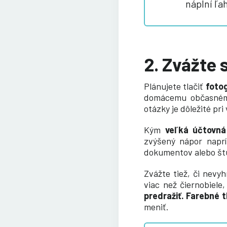
náplní ľa
2. Zvážte 
Plánujete tlačiť
fotog
domácemu občasnému 
otázky je dôležité pr
Kým
veľká
účtovná
zvýšený nápor naprí
dokumentov alebo št
Zvážte tiež, či nevy
viac než čiernobiele
predražiť. Farebné 
meniť.