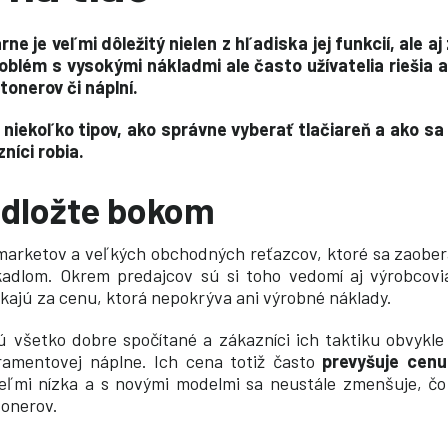
rne je veľmi dôležitý nielen z hľadiska jej funkcií, ale a
roblém s vysokými nákladmi ale často užívatelia riešia
onerov či náplní.
niekoľko tipov, ako správne vyberať tlačiareň a ako sa
níci robia.
 odložte bokom
arketov a veľkých obchodných reťazcov, ktoré sa zaobera
adlom. Okrem predajcov sú si toho vedomí aj výrobcovia 
úkajú za cenu, ktorá nepokrýva ani výrobné náklady.
 všetko dobre spočítané a zákazníci ich taktiku obvykle
ramentovej náplne. Ich cena totiž často
prevyšuje cenu
eľmi nízka a s novými modelmi sa neustále zmenšuje, čo
tonerov.