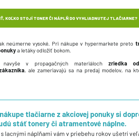
IŤ, KOĽKO STOJÍ TONER ČI NÁPLŇ DO VYHLIADNUTEJ TLAČIARNE?
tak neúmerne vysoké. Pri nákupe v hypermarkete preto
t
ponuky
a letáky odložiť bokom.
 navyše v propagačných materiáloch
zriedka od
 zákazníka
, ale zameriavajú sa na predaj modelov, na k
i nákupe tlačiarne z akciovej ponuky si dopr
udú stáť tonery či atramentové náplne.
 s lacnými náplňami vám v priebehu rokov ušetrí veľ