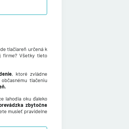
de tlačiareň určená k
 firme? Všetky tieto
denie
, ktoré zvládne
 občasnému tlačeniu
eň
.
ce lahodia oku ďaleko
prevádzka zbytočne
dete musieť pravidelne