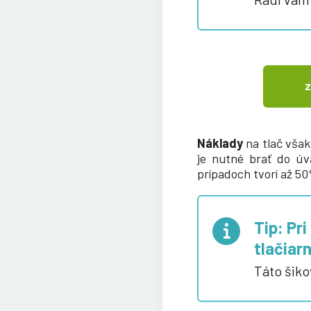
Z
Náklady
na tlač vša
je nutné brať do úv
prípadoch tvorí až 50
Tip: Pr
tlačiar
Táto šiko