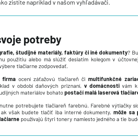
hko zistíte napríklad v našom vyhľadávači.
svoje potreby
rafie, študijné materiály, faktúry či iné dokumenty
? Bu
použitiu alebo má slúžiť desiatim kolegom v účtovnej
i výbere tlačiarne zodpovedať
.
 firma
ocení záťažovú tlačiareň či
multifunkčné zaria
klad v období daňových priznaní,
v domácnosti
vám k
udijných materiálov bohato
postačí malá laserová tlačiar
hnutne potrebujete tlačiareň farebnú. Farebné výtlačky sí
, ak však budete tlačiť iba interné dokumenty,
môže sa 
tlačiarne
používajú štyri tonery namiesto jedného a tie bu