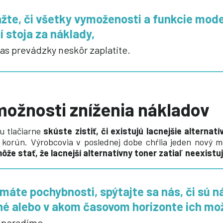
ážte, či všetky vymoženosti a funkcie mod
í stoja za náklady,
as prevádzky neskôr zaplatíte.
možnosti zníženia nákladov
u tlačiarne
skúste zistiť, či existujú lacnejšie alternat
e korún. Výrobcovia v poslednej dobe chŕlia jeden nový 
ôže stať, že lacnejší alternatívny toner zatiaľ neexistuj
 máte pochybnosti, spýtajte sa nás, či sú n
é alebo v akom časovom horizonte ich mo
 poradíme.