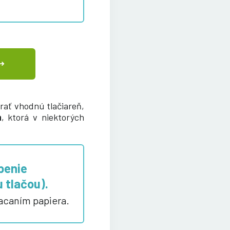
brať vhodnú tlačiareň,
a
, ktorá v niektorých
penie
 tlačou).
acaním papiera.