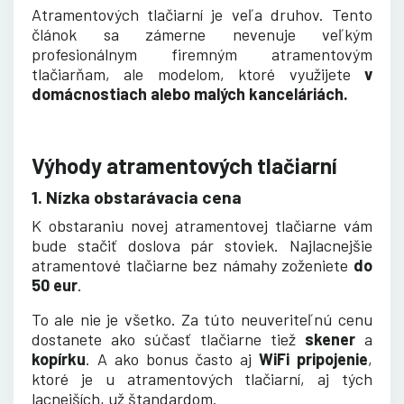
Atramentových tlačiarní je veľa druhov. Tento
článok sa zámerne nevenuje veľkým
profesionálnym firemným atramentovým
tlačiarňam, ale modelom, ktoré využijete
v
domácnostiach alebo malých kanceláriách.
Výhody atramentových tlačiarní
1. Nízka obstarávacia cena
K obstaraniu novej atramentovej tlačiarne vám
bude stačiť doslova pár stoviek. Najlacnejšie
atramentové tlačiarne bez námahy zoženiete
do
50 eur
.
To ale nie je všetko. Za túto neuveriteľnú cenu
dostanete ako súčasť tlačiarne tiež
skener
a
kopírku
. A ako bonus často aj
WiFi pripojenie
,
ktoré je u atramentových tlačiarní, aj tých
lacnejších, už štandardom.