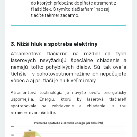
do ktorých priebežne dopĺňate atrament z
fľaštičiek. S týmito tlačiarňami naozaj
tlačíte takmer zadarmo.
3. Nižší hluk a spotreba elektriny
Atramentové tlačiarne na rozdiel od tých
laserových nevyžadujú špeciálne chladenie a
nemajú toľko pohyblivých dielov. Sú tak oveľa
tichšie - v pohotovostnom režime ich nepočujete
vôbec a aj pri tlači je hluk veľmi malý.
Atramentová technológia je navyše oveľa energeticky
úspornejšia. Energiu, ktorú by laserová tlačiareň
spotrebovala na zahrievanie a chladenie, s tou
atramentovou ušetríte
.