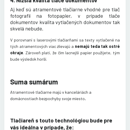
4. Nižšia kvalita tlače dokumentov
Aj keď sú atramentové tlačiarne vhodné pre tlač
fotografií na fotopapier, v prípade tlače
dokumentov kvalita vytlačených dokumentov tak
skvelá nebude.
V porovnaní s laserovými tlačiarňami sa texty vytlačené na
tých atramentových viac zlievajú a
nemajú teda tak ostré
okraje
. Zároveň platí, že čím lacnejší papier použijete, tým
bude výsledok horší
.
Suma sumárum
Atramentové tlačiarne majú v kanceláriách a
.
domácnostiach bezpochyby svoje miesto
Tlačiareň s touto technológiou bude pre
vás ideálna v prípade, že: