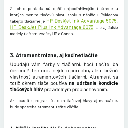
Z tohto pohľadu sú opäť najspoľahlivejšie tlačiarne u
ktorých meníte tlačovú hlavu spolu s náplňou. Príkladom
HP Deskjet Ink Advantage 5075
,
takejto tlačiarne je
HP DeskJet Plus Ink Advantage 6075
,
ale aj ďalšie
modely tlačiarní značky HP a Canon
.
3. Atrament mizne, aj keď netlačíte
Ubúdajú vám farby v tlačiarni, hoci tlačíte iba
čiernou? Tentoraz nejde o poruchu, ale o bežnú
vlastnosť atramentových tlačiarní. Atrament sa
totiž okrem tlače používa
na udržanie kondície
tlačových hlá
v
pravidelným preplachovaním.
Ak spustíte program čistenia tlačovej hlavy aj manuálne,
bude spotreba atramentu ešte väčšia
.