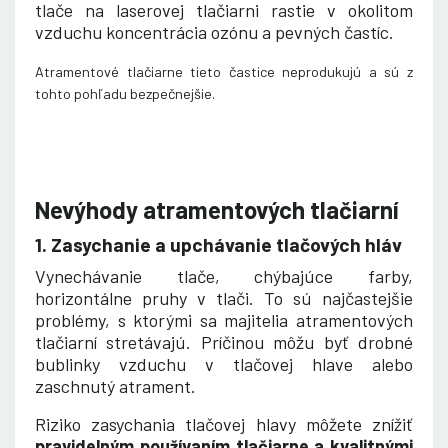
tlače na laserovej tlačiarni rastie v okolitom
vzduchu koncentrácia ozónu a pevných častíc.
Atramentové tlačiarne tieto častice neprodukujú a sú z
tohto pohľadu bezpečnejšie
.
Nevýhody atramentových tlačiarní
1. Zasychanie a upchávanie tlačových hláv
Vynechávanie tlače, chýbajúce farby,
horizontálne pruhy v tlači. To sú najčastejšie
problémy, s ktorými sa majitelia atramentových
tlačiarní stretávajú. Príčinou môžu byť drobné
bublinky vzduchu v tlačovej hlave alebo
zaschnutý atrament.
Riziko zasychania tlačovej hlavy môžete znížiť
pravidelným používaním tlačiarne a kvalitnými