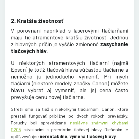
2. Kratšia životnosť
V porovnaní napríklad s laserovými tlačiarňami
majú tie atramentové kratšiu životnosť. Jednou
z hlavných príčin je vyššie zmienené
zasychanie
tlačových hláv
.
U niektorých atramentových tlačiarní (najmä
Epson) je totiž tlačová hlava súčasťou tlačiarne a
nemožno ju jednoducho vymeniť. Pri iných
tlačiarní (niektoré modely značky Canon) môžete
hlavu vybrať aj vymeniť, ale jej cena často
prevyšuje cenu novej tlačiarne.
Stretli sme sa tiež s niekoľkými tlačiarňami Canon, ktoré
prestali fungovať približne po dvoch rokoch prevádzky.
Poruchy boli sprevádzané
neslávne známymi chybami
B205
súvisiacimi
s prehriatím tlačovej hlavy. Riešením je
opäť, zvyčajne
nerentabilné, výmena tlačovej hlavy
.