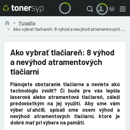
Poradňa
Ako vybrať tlačiareň: 8 výhod a nevýhod atramentových tlačiarní
Ako vybrať tlačiareň: 8 výhod
a nevýhod atramentových
tlačiarní
Plánujete obstaranie tlačiarne a neviete akú
technológiu zvoliť? Či bude pre vás lepšia
laserová alebo atramentová tlačiareň, záleží
predovšetkým na jej využití. Aby sme vám
výber uľahčili, spísali sme osem výhod a
nevýhod atramentových tlačiarní, ktoré je
dobré mať pri výbere na pamäti.