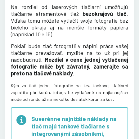
Na rozdiel od laserových tlačiarní umožňujú
tlačiarne atramentové tiež
bezokrajovú tlač
.
Vďaka tomu môžete vytlačiť svoje fotografie bez
bieleho okraja aj na menšie formáty papiera
(napríklad 10 × 15).
Pokiaľ bude tlač fotografií v náplni práce vašej
tlačiarne prevažovať, myslite na to už pri jej
nadobudnutí.
Rozdiel v cene jednej vytlačenej
fotografie môže byť závratný, zamerajte sa
preto na tlačové náklady
.
Kým za tlač jednej fotografie na tzv. tankovej tlačiarni
zaplatíte pár korún, fotografie vytlačené na najlacnejších
.
modeloch prídu až na niekoľko desiatok korún za kus
Suverénne najnižšie náklady na
tlač majú tankové tlačiarne s
integrovanými zásobníkmi,